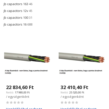
jb capacitors 163
46
jb capacitors 12v
45
jb capacitors 100
31
jb capacitors 16
688
22 834,60 Ft
32 410,40 Ft
17 980,00 Ft
25 520,00 Ft
/ egységenként
/ egységenként
Rating:
Rating:
0%
0%