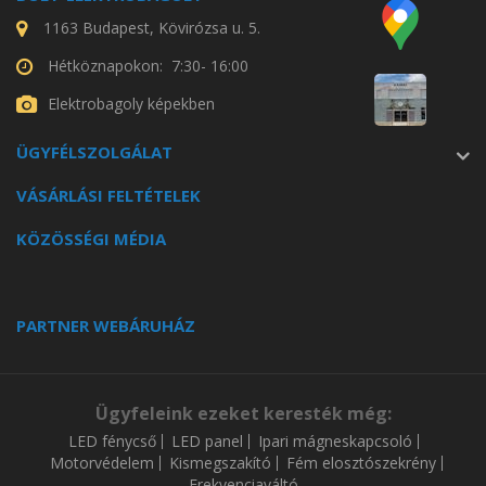
1163 Budapest, Kövirózsa u. 5.
Hétköznapokon: 7:30- 16:00
Elektrobagoly képekben
ÜGYFÉLSZOLGÁLAT
VÁSÁRLÁSI FELTÉTELEK
KÖZÖSSÉGI MÉDIA
PARTNER WEBÁRUHÁZ
Ügyfeleink ezeket keresték még:
LED fénycső
LED panel
Ipari mágneskapcsoló
Motorvédelem
Kismegszakító
Fém elosztószekrény
Frekvenciaváltó