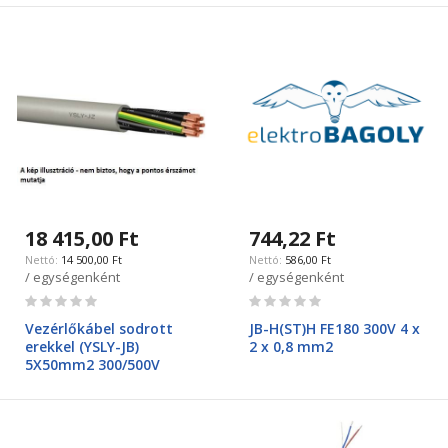
18 415,00 Ft
744,22 Ft
14 500,00 Ft
586,00 Ft
/ egységenként
/ egységenként
Rating:
Rating:
0%
0%
Vezérlőkábel sodrott
JB-H(ST)H FE180 300V 4 x
erekkel (YSLY-JB)
2 x 0,8 mm2
5X50mm2 300/500V