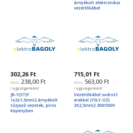
árnyékolt elektronikai
vezérlőkábel
302,26 Ft
715,01 Ft
238,00 Ft
563,00 Ft
/ egységenként
/ egységenként
JB-Y(ST)Y
Vezérlőkábel sodrott
1x2x1,5mm2.árnyékolt
erekkel (YSLY-OZ)
tűzjező vezeték, piros
3X2,5mm2 300/500V
köpenyben