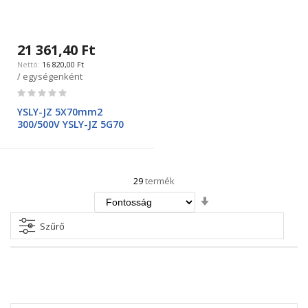
21 361,40 Ft
16 820,00 Ft
/ egységenként
Rating:
0%
YSLY-JZ 5X70mm2
300/500V YSLY-JZ 5G70
29
termék
Növekvő
irány
beállítása
Szűrő