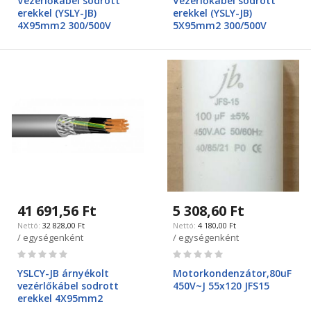
Vezérlőkábel sodrott
Vezérlőkábel sodrott
erekkel (YSLY-JB)
erekkel (YSLY-JB)
4X95mm2 300/500V
5X95mm2 300/500V
41 691,56 Ft
5 308,60 Ft
32 828,00 Ft
4 180,00 Ft
/ egységenként
/ egységenként
Rating:
Rating:
0%
0%
YSLCY-JB árnyékolt
Motorkondenzátor,80uF
vezérlőkábel sodrott
450V~J 55x120 JFS15
erekkel 4X95mm2