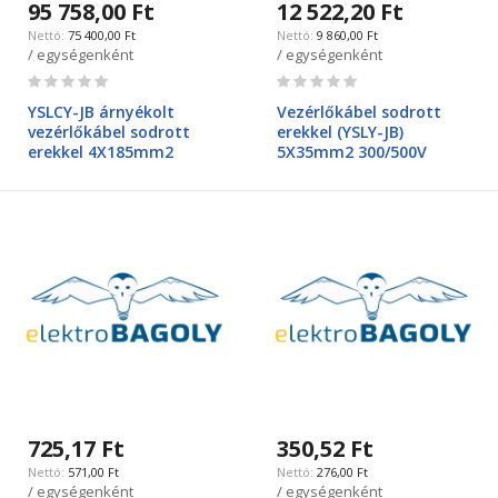
95 758,00 Ft
12 522,20 Ft
75 400,00 Ft
9 860,00 Ft
/ egységenként
/ egységenként
Rating:
Rating:
0%
0%
YSLCY-JB árnyékolt
Vezérlőkábel sodrott
vezérlőkábel sodrott
erekkel (YSLY-JB)
erekkel 4X185mm2
5X35mm2 300/500V
725,17 Ft
350,52 Ft
571,00 Ft
276,00 Ft
/ egységenként
/ egységenként