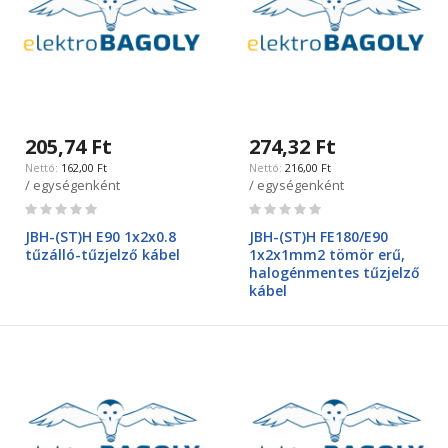
205,74 Ft
274,32 Ft
162,00 Ft
216,00 Ft
/ egységenként
/ egységenként
Rating:
Rating:
0%
0%
JBH-(ST)H E90 1x2x0.8
JBH-(ST)H FE180/E90
tűzálló-tűzjelző kábel
1x2x1mm2 tömör erű,
halogénmentes tűzjelző
kábel