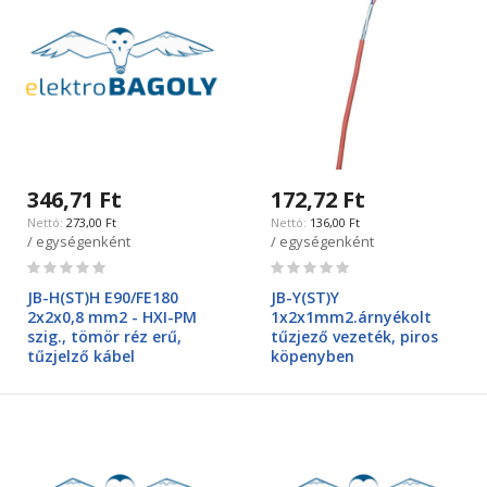
346,71 Ft
172,72 Ft
273,00 Ft
136,00 Ft
/ egységenként
/ egységenként
Rating:
Rating:
0%
0%
JB-H(ST)H E90/FE180
JB-Y(ST)Y
2x2x0,8 mm2 - HXI-PM
1x2x1mm2.árnyékolt
szig., tömör réz erű,
tűzjező vezeték, piros
tűzjelző kábel
köpenyben