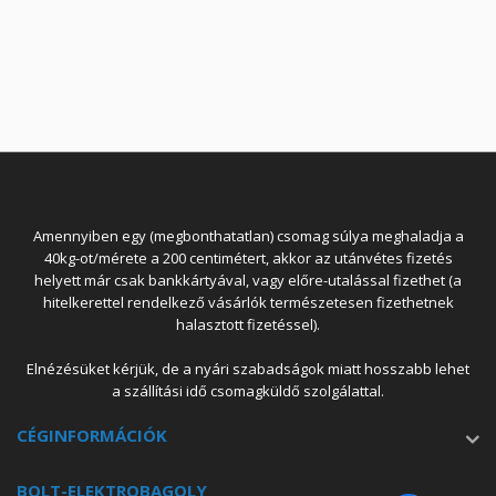
Amennyiben egy (megbonthatatlan) csomag súlya meghaladja a
40kg-ot/mérete a 200 centimétert, akkor az utánvétes fizetés
helyett már csak bankkártyával, vagy előre-utalással fizethet (a
hitelkerettel rendelkező vásárlók természetesen fizethetnek
halasztott fizetéssel).
Elnézésüket kérjük, de a nyári szabadságok miatt hosszabb lehet
a szállítási idő csomagküldő szolgálattal.
CÉGINFORMÁCIÓK
BOLT-ELEKTROBAGOLY