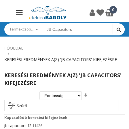
Termékcsoportok
FŐOLDAL
KERESÉSI EREDMÉNYEK A(Z) 'JB CAPACITORS' KIFEJEZÉSRE
KERESÉSI EREDMÉNYEK A(Z) 'JB CAPACITORS'
KIFEJEZÉSRE
Növekvő
irány
beállítása
Szűrő
Kapcsolódó keresési kifejezések
jb capacitors 12
11426