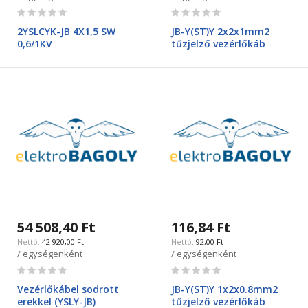
Rating:
Rating:
0%
0%
2YSLCYK-JB 4X1,5 SW
JB-Y(ST)Y 2x2x1mm2
0,6/1KV
tűzjelző vezérlőkáb
54 508,40 Ft
116,84 Ft
42 920,00 Ft
92,00 Ft
/ egységenként
/ egységenként
Rating:
Rating:
0%
0%
Vezérlőkábel sodrott
JB-Y(ST)Y 1x2x0.8mm2
erekkel (YSLY-JB)
tűzjelző vezérlőkáb