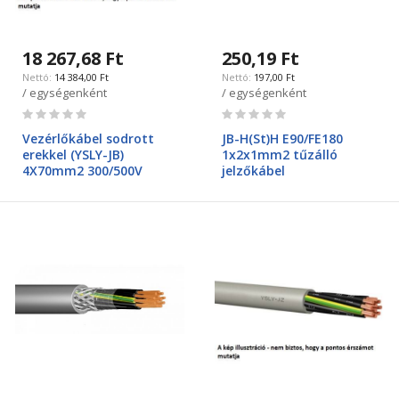
18 267,68 Ft
250,19 Ft
14 384,00 Ft
197,00 Ft
/ egységenként
/ egységenként
Rating:
Rating:
0%
0%
Vezérlőkábel sodrott
JB-H(St)H E90/FE180
erekkel (YSLY-JB)
1x2x1mm2 tűzálló
4X70mm2 300/500V
jelzőkábel