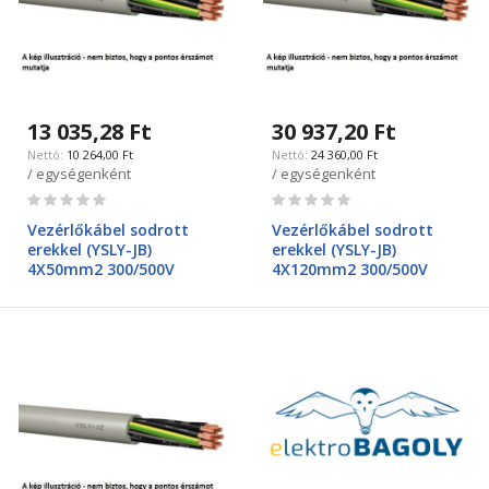
13 035,28 Ft
30 937,20 Ft
10 264,00 Ft
24 360,00 Ft
/ egységenként
/ egységenként
Rating:
Rating:
0%
0%
Vezérlőkábel sodrott
Vezérlőkábel sodrott
erekkel (YSLY-JB)
erekkel (YSLY-JB)
4X50mm2 300/500V
4X120mm2 300/500V