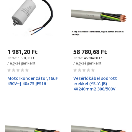
1 981,20 Ft
58 780,68 Ft
1 560,00 Ft
46 284,00 Ft
/ egységenként
/ egységenként
Rating:
Rating:
0%
0%
Motorkondenzátor,16uF
Vezérlőkábel sodrott
450V~J 40x73 JFS16
erekkel (YSLY-JB)
4X240mm2 300/500V