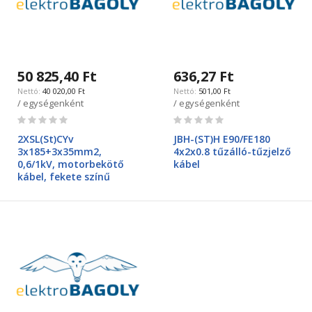
50 825,40 Ft
636,27 Ft
40 020,00 Ft
501,00 Ft
/ egységenként
/ egységenként
Rating:
Rating:
0%
0%
2XSL(St)CYv
JBH-(ST)H E90/FE180
3x185+3x35mm2,
4x2x0.8 tűzálló-tűzjelző
0,6/1kV, motorbekötő
kábel
kábel, fekete színű