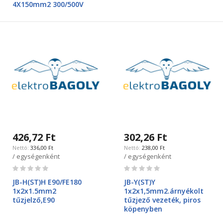
4X150mm2 300/500V
426,72 Ft
302,26 Ft
336,00 Ft
238,00 Ft
/ egységenként
/ egységenként
Rating:
Rating:
0%
0%
JB-H(ST)H E90/FE180
JB-Y(ST)Y
1x2x1.5mm2
1x2x1,5mm2.árnyékolt
tűzjelző,E90
tűzjező vezeték, piros
köpenyben