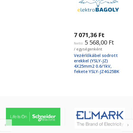
7 071,36 Ft
5 568,00 Ft
/ egységenként
Vezérlőkábel sodrott
erekkel (YSLY-JZ)
4X25mm2 0.6/1kV,
fekete YSLY-JZ4G25BK