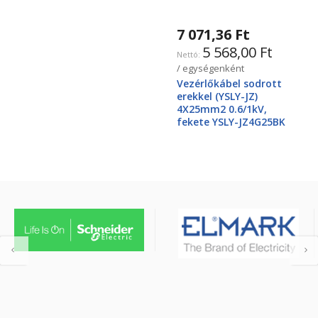
7 071,36 Ft
5 568,00 Ft
/ egységenként
Vezérlőkábel sodrott
erekkel (YSLY-JZ)
4X25mm2 0.6/1kV,
fekete YSLY-JZ4G25BK