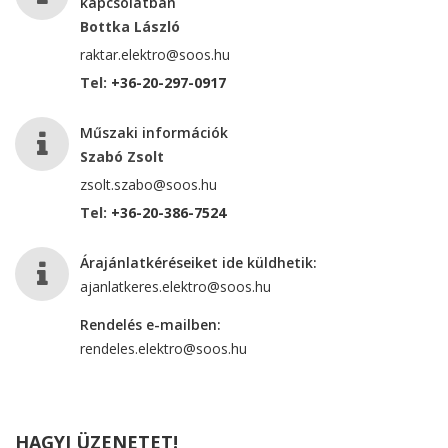
kapcsolatban
Bottka László
raktar.elektro@soos.hu
Tel:
+36-20-297-0917
Műszaki információk
Szabó Zsolt
zsolt.szabo@soos.hu
Tel:
+36-20-386-7524
Árajánlatkéréseiket ide küldhetik:
ajanlatkeres.elektro@soos.hu
Rendelés e-mailben:
rendeles.elektro@soos.hu
HAGYJ ÜZENETET!