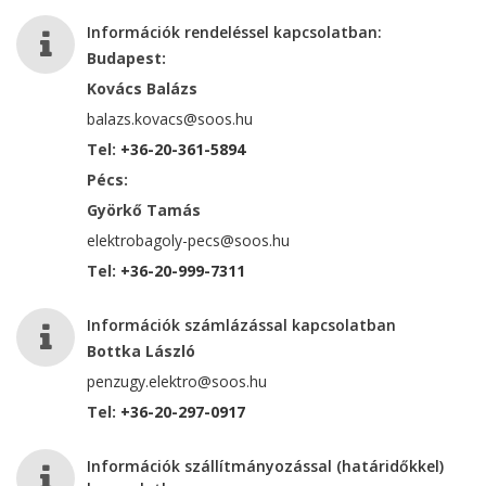
Információk rendeléssel kapcsolatban:
Budapest:
Kovács Balázs
balazs.kovacs@soos.hu
Tel:
+36-20-361-5894
Pécs:
Györkő Tamás
elektrobagoly-pecs@soos.hu
Tel:
+36-20-999-7311
Információk számlázással kapcsolatban
Bottka László
penzugy.elektro@soos.hu
Tel:
+36-20-297-0917
Információk szállítmányozással (határidőkkel)