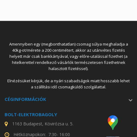
Amennyiben egy (megbonthatatlan) csomag súlya meghaladja a
40kg-ot/mérete a 200 centimétert, akkor az utánvétes fizetés
helyett már csak bankkártyával, vagy előre-utalással fizethet (a
hitelkerettel rendelkező vásárlók természetesen fizethetnek
halasztott fizetéssel).
Elnézésüket kérjük, de a nyári szabadságok miatt hosszabb lehet
a szállítási idő csomagküldő szolgálattal.
CÉGINFORMÁCIÓK
BOLT-ELEKTROBAGOLY
1163 Budapest, Kövirózsa u. 5.
Hétköznapokon: 7:30- 16:00