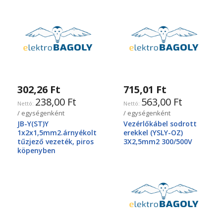
302,26 Ft
715,01 Ft
238,00 Ft
563,00 Ft
/ egységenként
/ egységenként
JB-Y(ST)Y
Vezérlőkábel sodrott
1x2x1,5mm2.árnyékolt
erekkel (YSLY-OZ)
tűzjező vezeték, piros
3X2,5mm2 300/500V
köpenyben