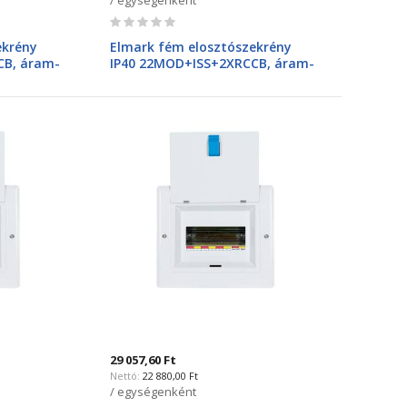
Rating:
0%
ekrény
Elmark fém elosztószekrény
CB, áram-
IP40 22MOD+ISS+2XRCCB, áram-
vel),
védőkapcsolóval(FI relével),
Sigma 61228SR
29 057,60 Ft
22 880,00 Ft
/ egységenként