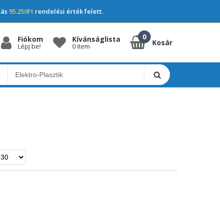
tás
95.250Ft
rendelési érték felett.
Fiókom
Kívánságlista
Kosár
Lépj be!
0 item