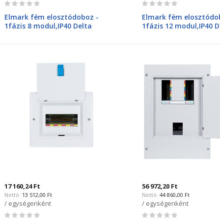
Rating:
Rating:
0%
0%
Elmark fém elosztódoboz -
Elmark fém elosztódo
1fázis 8 modul,IP40 Delta
1fázis 12 modul,IP40 D
600108N
600112N
17 160,24 Ft
56 972,20 Ft
13 512,00 Ft
44 860,00 Ft
/ egységenként
/ egységenként
Rating:
Rating: