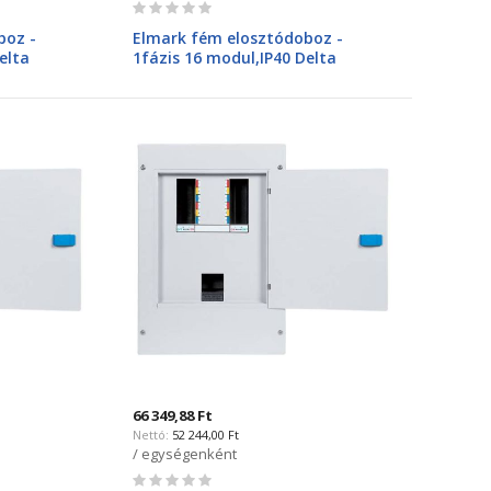
Rating:
0%
boz -
Elmark fém elosztódoboz -
elta
1fázis 16 modul,IP40 Delta
600116N
66 349,88 Ft
52 244,00 Ft
/ egységenként
Rating: