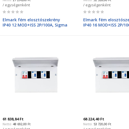
/ egységenként
/ egységenként
Rating:
Rating:
0%
0%
Elmark fém elosztószekrény
Elmark fém elosztósz
IP40 12 MOD+ISS 2P/100A, Sigma
IP40 16 MOD+ISS 2P/10
61128SI
61168SI
61 838,84 Ft
68 224,40 Ft
48 692,00 Ft
53 720,00 Ft
/ egységenként
/ egységenként