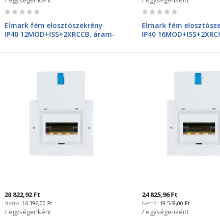
Rating:
Rating:
0%
0%
Elmark fém elosztószekrény
Elmark fém elosztósz
IP40 12MOD+ISS+2XRCCB, áram-
IP40 16MOD+ISS+2XRC
védőkapcsolóval(FI relével),
védőkapcsolóval(FI relé
Sigma 61128SR
Sigma 61168SR
20 822,92 Ft
24 825,96 Ft
16 396,00 Ft
19 548,00 Ft
/ egységenként
/ egységenként