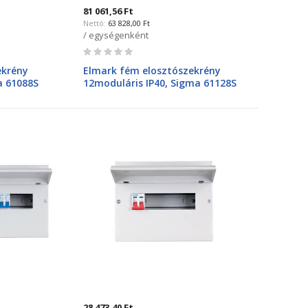
81 061,56 Ft
63 828,00 Ft
/ egységenként
Rating:
0%
ekrény
Elmark fém elosztószekrény
a 61088S
12moduláris IP40, Sigma 61128S
28 473,40 Ft