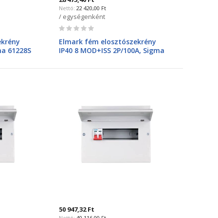
22 420,00 Ft
/ egységenként
Rating:
0%
ekrény
Elmark fém elosztószekrény
ma 61228S
IP40 8 MOD+ISS 2P/100A, Sigma
61088SI
50 947,32 Ft
40 116,00 Ft