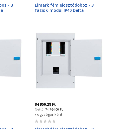
0%
oz - 3
Elmark fém elosztódoboz - 3
ta
fázis 6 modul,IP40 Delta
600306N
94 950,28 Ft
74 764,00 Ft
/ egységenként
Rating:
0%