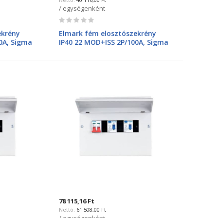
/ egységenként
Rating:
0%
ekrény
Elmark fém elosztószekrény
0A, Sigma
IP40 22 MOD+ISS 2P/100A, Sigma
61228SI
78 115,16 Ft
61 508,00 Ft
/ egységenként