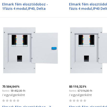
0%
0%
Elmark fém elosztódoboz -
Elmark fém elosztódob
1fázis 4 modul,IP40, Delta
fázis 4 modul,IP40 Del
600104N
600304N
75 504,04 Ft
85 110,32 Ft
59 452,00 Ft
67 016,00 Ft
/ egységenként
/ egységenként
Rating:
Rating:
0%
0%