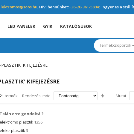
elektromos@soos.hu
; Hívj bennünket:
+36-20-361-5894
; Ingyenes a szállí
LED PANELEK
GYIK
KATALÓGUSOK
Termékcsoportok
PLASZTIK' KIFEJEZÉSRE
LASZTIK' KIFEJEZÉSRE
Növekvő
21
termék
Rendezési mód
Mutat
irány
beállítása
Talán erre gondoltál?
elektromo plasztik
1356
elektr plasztik
3