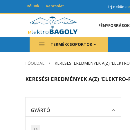
Rólunk
Kapcsolat
Írj nekünk:
FÉNYFORRÁSOK
TERMÉKCSOPORTOK
FŐOLDAL
KERESÉSI EREDMÉNYEK A(Z) 'ELEKTRO-
KERESÉSI EREDMÉNYEK A(Z) 'ELEKTRO-P
GYÁRTÓ
EP