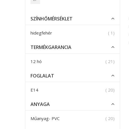
SZÍNHŐMÉRSÉKLET
termék
hidegfehér
1
TERMÉKGARANCIA
termék
12 hó
21
FOGLALAT
termék
E14
20
ANYAGA
termék
Műanyag- PVC
20