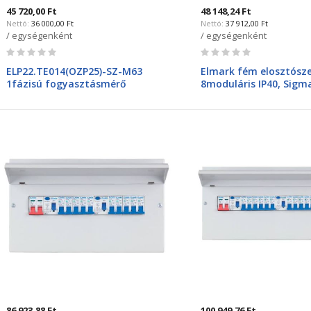
45 720,00 Ft
48 148,24 Ft
36 000,00 Ft
37 912,00 Ft
/ egységenként
/ egységenként
Rating:
Rating:
0%
0%
ELP22.TE014(OZP25)-SZ-M63
Elmark fém elosztósz
1fázisú fogyasztásmérő
8moduláris IP40, Sigm
szekrény mindennapszaki egy
mérőhelyes, direkt méréshez
társasházi alkalmazásra
86 923,88 Ft
100 949,76 Ft