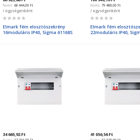
68 444,00 Ft
79 488,00 Ft
/ egységenként
/ egységenként
Rating:
Rating:
0%
0%
Elmark fém elosztószekrény
Elmark fém elosztósz
16moduláris IP40, Sigma 61168S
22moduláris IP40, Sig
34 665,92 Ft
41 056,56 Ft
27 296,00 Ft
32 328,00 Ft