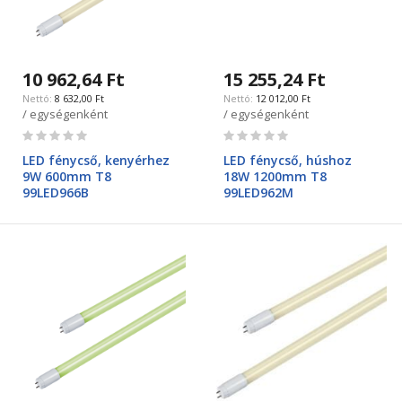
10 962,64 Ft
15 255,24 Ft
8 632,00 Ft
12 012,00 Ft
/ egységenként
/ egységenként
Rating:
Rating:
0%
0%
LED fénycső, kenyérhez
LED fénycső, húshoz
9W 600mm T8
18W 1200mm T8
99LED966B
99LED962M