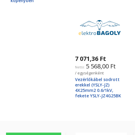
köpenyben
7 071,36 Ft
5 568,00 Ft
/ egységenként
Vezérlőkábel sodrott
erekkel (YSLY-JZ)
4X25mm2 0.6/1kV,
fekete YSLY-JZ4G25BK