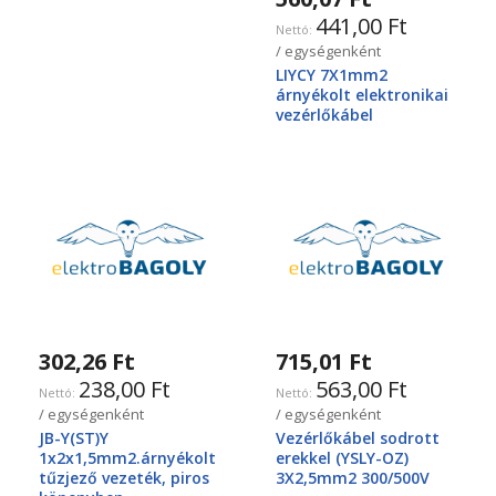
441,00 Ft
/ egységenként
LIYCY 7X1mm2
árnyékolt elektronikai
vezérlőkábel
302,26 Ft
715,01 Ft
238,00 Ft
563,00 Ft
/ egységenként
/ egységenként
JB-Y(ST)Y
Vezérlőkábel sodrott
1x2x1,5mm2.árnyékolt
erekkel (YSLY-OZ)
tűzjező vezeték, piros
3X2,5mm2 300/500V