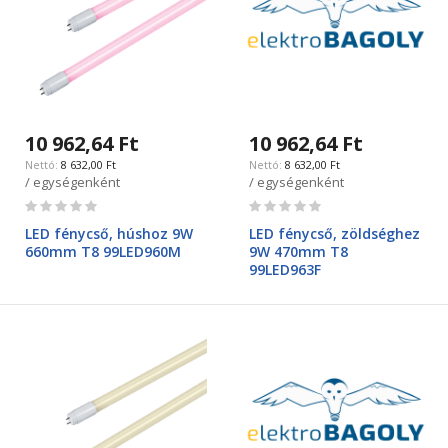
10 962,64 Ft
10 962,64 Ft
8 632,00 Ft
8 632,00 Ft
/ egységenként
/ egységenként
Rating:
Rating:
0%
0%
LED fénycső, húshoz 9W
LED fénycső, zöldséghez
660mm T8 99LED960M
9W 470mm T8
99LED963F