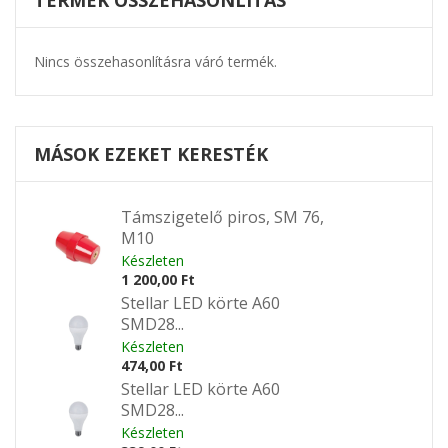
TERMÉK ÖSSZEHASONLÍTÁS
Nincs összehasonlításra váró termék.
MÁSOK EZEKET KERESTÉK
Támszigetelő piros, SM 76,
M10
Készleten
1 200,00 Ft
Stellar LED körte A60
SMD28...
Készleten
474,00 Ft
Stellar LED körte A60
SMD28...
Készleten