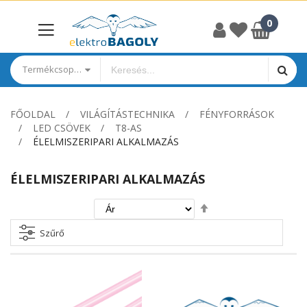
Termékcsoportok
FŐOLDAL
VILÁGÍTÁSTECHNIKA
FÉNYFORRÁSOK
LED CSÖVEK
T8-AS
ÉLELMISZERIPARI ALKALMAZÁS
ÉLELMISZERIPARI ALKALMAZÁS
Csökkenő
irány
beállítása
Szűrő