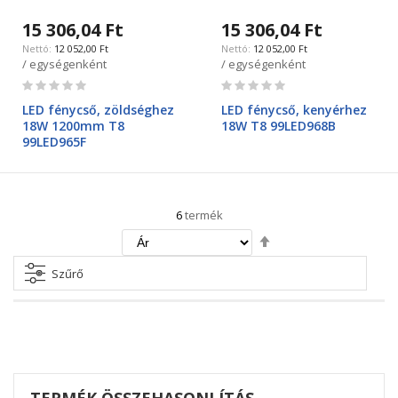
15 306,04 Ft
15 306,04 Ft
12 052,00 Ft
12 052,00 Ft
/ egységenként
/ egységenként
Rating:
Rating:
0%
0%
LED fénycső, zöldséghez
LED fénycső, kenyérhez
18W 1200mm T8
18W T8 99LED968B
99LED965F
6
termék
Csökkenő
irány
beállítása
Szűrő