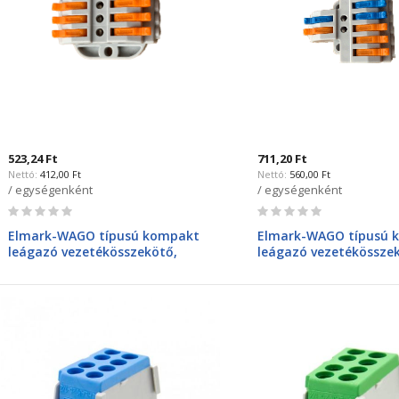
523,24 Ft
711,20 Ft
412,00 Ft
560,00 Ft
/ egységenként
/ egységenként
Rating:
Rating:
0%
0%
Elmark-WAGO típusú kompakt
Elmark-WAGO típusú 
leágazó vezetékösszekötő,
leágazó vezetékössze
bontható, 3bemenet 3kimenet,
bontható, 2bemenet 6
32A, 4mm2
32A, 4mm2