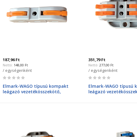
187,96 Ft
351,79 Ft
148,00 Ft
277,00 Ft
/ egységenként
/ egységenként
Rating:
Rating:
0%
0%
Elmark-WAGO típusú kompakt
Elmark-WAGO típusú 
leágazó vezetékösszekötő,
leágazó vezetékössze
bontható, 1bemenet 1kimenet,
bontható, 2bemenet 2
32A, 4mm2
32A, 4mm2