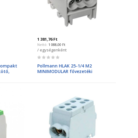
1 381,76 Ft
1 088,00 Ft
/ egységenként
Rating:
0%
kompakt
Pollmann HLAK 25-1/4 M2
kötő,
MINIMODULAR fővezetéki
kimenet,
kapocs szürke 2080168