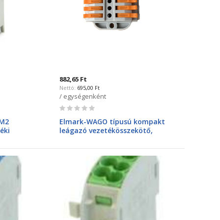
882,65 Ft
695,00 Ft
/ egységenként
Rating:
0%
 M2
Elmark-WAGO típusú kompakt
éki
leágazó vezetékösszekötő,
bontható, 5bemenet 5kimenet,
32A, 4mm2