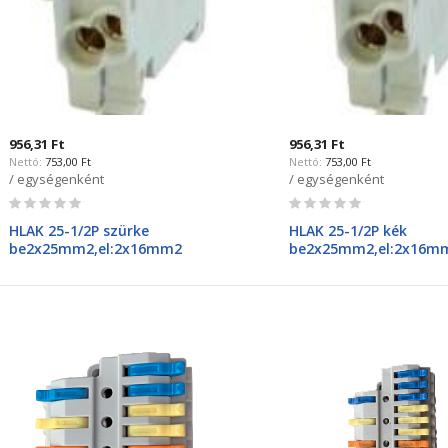
956,31 Ft
956,31 Ft
753,00 Ft
753,00 Ft
/ egységenként
/ egységenként
Rating:
Rating:
0%
0%
HLAK 25-1/2P szürke
HLAK 25-1/2P kék
be2x25mm2,el:2x16mm2
be2x25mm2,el:2x16m