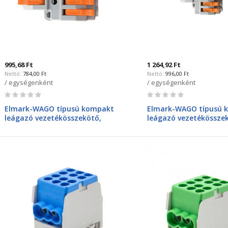
995,68 Ft
1 264,92 Ft
784,00 Ft
996,00 Ft
/ egységenként
/ egységenként
Rating:
Rating:
0%
0%
Elmark-WAGO típusú kompakt
Elmark-WAGO típusú 
leágazó vezetékösszekötő,
leágazó vezetékössze
bontható, 3bemenet 6kimenet,
bontható, 3bemenet 9
32A, 4mm2
32A, 4mm2