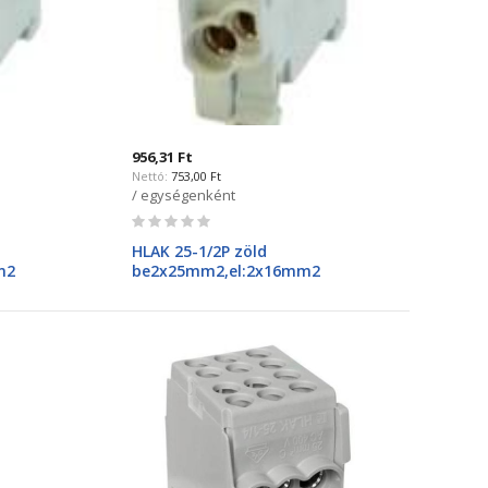
956,31 Ft
753,00 Ft
/ egységenként
Rating:
0%
HLAK 25-1/2P zöld
m2
be2x25mm2,el:2x16mm2