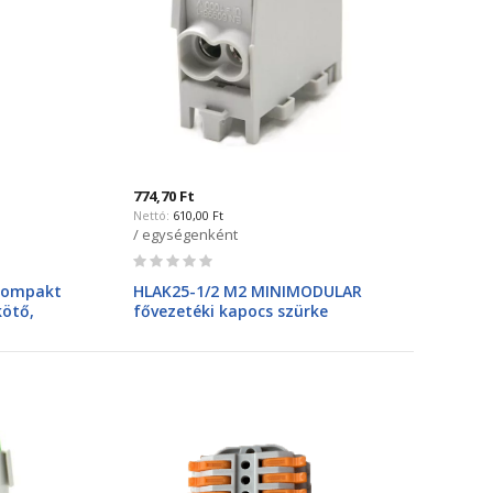
774,70 Ft
610,00 Ft
/ egységenként
Rating:
0%
kompakt
HLAK25-1/2 M2 MINIMODULAR
kötő,
fővezetéki kapocs szürke
kimenet,
2080136 2080136 POLLMANN