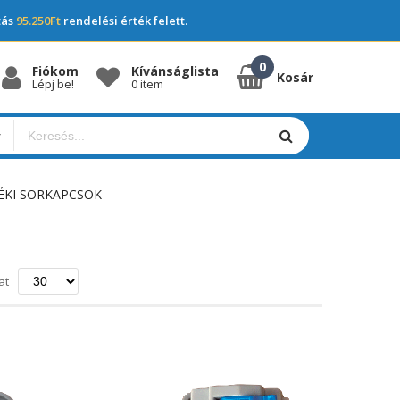
tás
95.250Ft
rendelési érték felett.
Fiókom
Kívánságlista
Kosár
Lépj be!
0 item
ÉKI SORKAPCSOK
ő
at
a