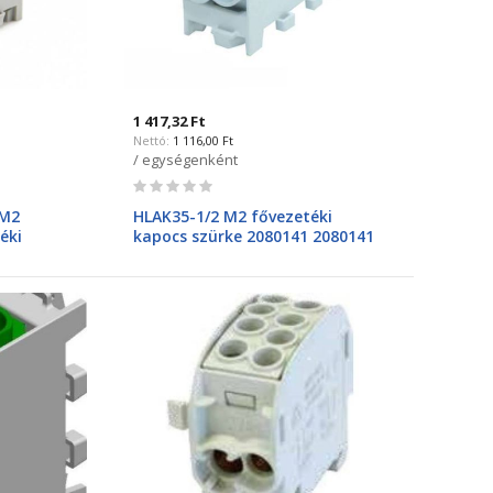
1 417,32 Ft
1 116,00 Ft
/ egységenként
Rating:
0%
 M2
HLAK35-1/2 M2 fővezetéki
éki
kapocs szürke 2080141 2080141
POLLMANN