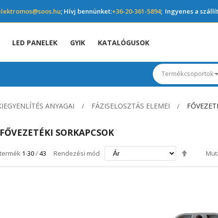
elektromos@soos.hu
; Hívj bennünket:
+36-20-361-5894
; Ingyenes a szállí
LED PANELEK
GYIK
KATALÓGUSOK
Termékcsoportok
IEGYENLÍTÉS ANYAGAI
FÁZISELOSZTÁS ELEMEI
FŐVEZET
FŐVEZETÉKI SORKAPCSOK
Csökken
termék
1
-
30
/
43
Rendezési mód
Mut
irány
beállítás