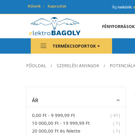
Rólunk
Kapcsolat
Írj nekünk:
FÉNYFORRÁSOK
TERMÉKCSOPORTOK
FŐOLDAL
SZERELÉSI ANYAGOK
POTENCIÁLK
ÁR
termék
0,00 Ft
-
9 999,99 Ft
41
termék
10 000,00 Ft
-
19 999,99 Ft
1
termék
20 000,00 Ft
és felette
1