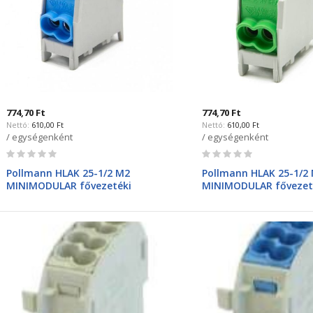
774,70 Ft
774,70 Ft
610,00 Ft
610,00 Ft
/ egységenként
/ egységenként
Rating:
Rating:
0%
0%
Pollmann HLAK 25-1/2 M2
Pollmann HLAK 25-1/2
MINIMODULAR fővezetéki
MINIMODULAR fővezet
kapocs kék 2080137
kapocs zöld 2080138