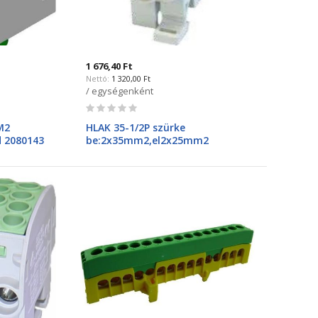
1 676,40 Ft
1 320,00 Ft
/ egységenként
Rating:
0%
M2
HLAK 35-1/2P szürke
d 2080143
be:2x35mm2,el2x25mm2