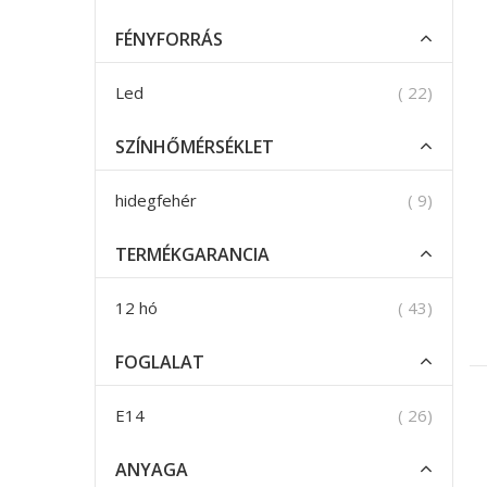
FÉNYFORRÁS
termék
Led
22
SZÍNHŐMÉRSÉKLET
termék
hidegfehér
9
TERMÉKGARANCIA
termék
12 hó
43
FOGLALAT
termék
E14
26
ANYAGA