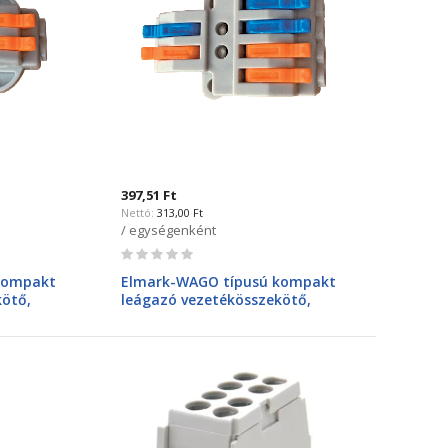
397,51 Ft
313,00 Ft
/ egységenként
Rating:
0%
kompakt
Elmark-WAGO típusú kompakt
kötő,
leágazó vezetékösszekötő,
kimenet,
bontható, 2bemenet 4kimenet,
32A, 4mm2