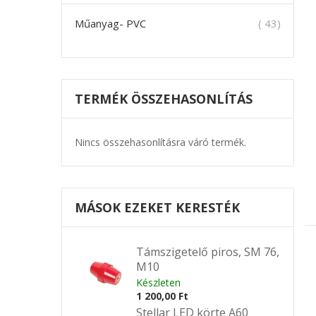
termék
Műanyag- PVC
43
TERMÉK ÖSSZEHASONLÍTÁS
Nincs összehasonlításra váró termék.
MÁSOK EZEKET KERESTÉK
Támszigetelő piros, SM 76,
M10
Készleten
1 200,00 Ft
Stellar LED körte A60