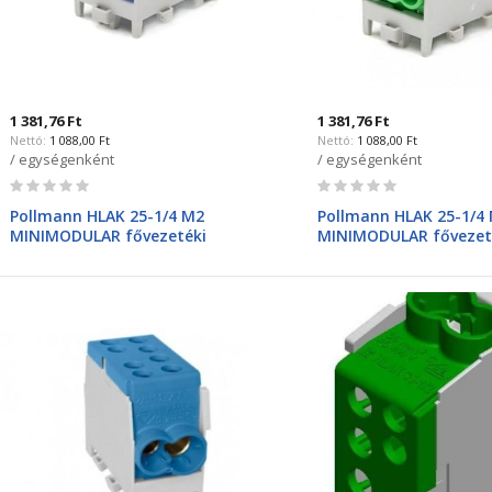
1 381,76 Ft
1 381,76 Ft
1 088,00 Ft
1 088,00 Ft
/ egységenként
/ egységenként
Rating:
Rating:
0%
0%
Pollmann HLAK 25-1/4 M2
Pollmann HLAK 25-1/4
MINIMODULAR fővezetéki
MINIMODULAR fővezet
kapocs kék 2080169
kapocs zöld 2080170