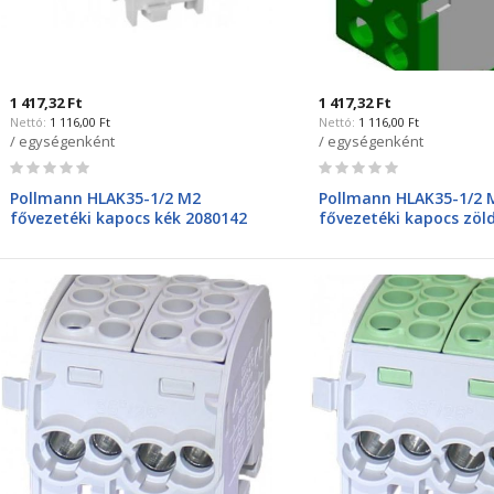
1 417,32 Ft
1 417,32 Ft
1 116,00 Ft
1 116,00 Ft
/ egységenként
/ egységenként
Rating:
Rating:
0%
0%
Pollmann HLAK35-1/2 M2
Pollmann HLAK35-1/2 
fővezetéki kapocs kék 2080142
fővezetéki kapocs zöl