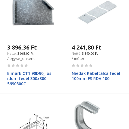
3 896,36 Ft
4 241,80 Ft
3 068,00 Ft
3 340,00 Ft
/ egységenként
/ méter
Rating:
Rating:
0%
0%
Elmark CT1 90D90˛-os
Niedax Kábeltálca fedél
idom fedél 300x300
100mm FS RDV 100
5690300C