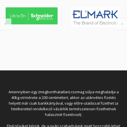
Amennyiben egy (megbonthatatlan) csomag súlya meghaladja a
40kg-ot/mérete a 200 centimétert, akkor az utánvétes fizetés
helyett már csak bankkártyával, vagy előre-utalással fizethet (a
hitelkerettel rendelkező vásárlók természetesen fizethetnek
halasztott fizetéssel).
Elnézésüket kérjük, de a nyári szabadságok miatt hosszabb lehet