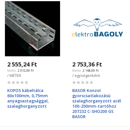
2 555,24 Ft
2 753,36 Ft
2 012,00 Ft
2 168,00 Ft
/ MÉTER
/ egységenként
Rating:
Rating:
0%
0%
KOPOS kábeltálca
BASOR Konzol
60x100mm, 0,75mm
gyorscsatlakozású
anyagvastagsággal,
szalaghorganyzott acél
szalaghorganyzott
100-200mm-tartóhoz
207232 C-SHO200 GS
BASOR