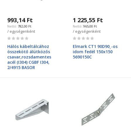
993,14 Ft
1 225,55 Ft
782,00 Ft
965,00 Ft
/ egységenként
/ egységenként
Rating:
Rating:
0%
0%
Hálós kábeltálcához
Elmark CT1 90D90˛-os
összekötő álütközős
idom fedél 150x150
csavar,rozsdamentes
5690150C
acél (I304) CGBF I304,
2/4915 BASOR