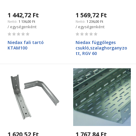
1 442,72 Ft
1 569,72 Ft
1 136,00 Ft
1 236,00 Ft
/ egységenként
/ egységenként
Rating:
Rating:
0%
0%
Niedax fali tartó
Niedax függőleges
KTAM100
csukló,szalaghorganyzo
tt, RGV 60
1 620,52 Ft
1 767,84 Ft