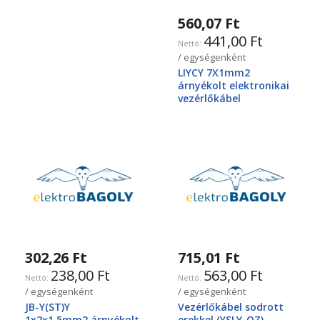
560,07 Ft
441,00 Ft
/ egységenként
LIYCY 7X1mm2
árnyékolt elektronikai
vezérlőkábel
302,26 Ft
715,01 Ft
238,00 Ft
563,00 Ft
/ egységenként
/ egységenként
JB-Y(ST)Y
Vezérlőkábel sodrott
1x2x1,5mm2.árnyékolt
erekkel (YSLY-OZ)