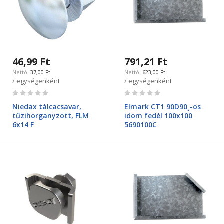
46,99 Ft
791,21 Ft
37,00 Ft
623,00 Ft
/ egységenként
/ egységenként
Rating:
Rating:
0%
0%
Niedax tálcacsavar,
Elmark CT1 90D90˛-os
tűzihorganyzott, FLM
idom fedél 100x100
6x14 F
5690100C