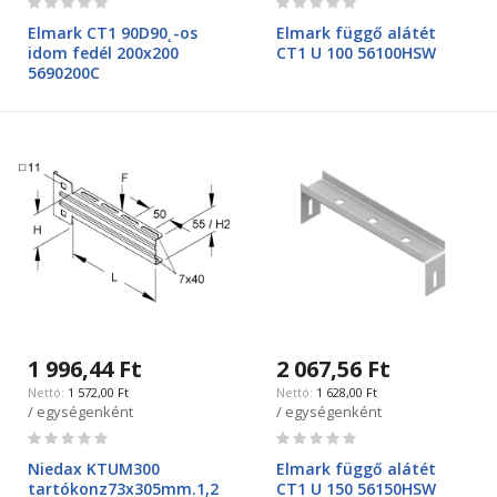
0%
0%
Elmark CT1 90D90˛-os
Elmark függő alátét
idom fedél 200x200
CT1 U 100 56100HSW
5690200C
1 996,44 Ft
2 067,56 Ft
1 572,00 Ft
1 628,00 Ft
/ egységenként
/ egységenként
Rating:
Rating:
0%
0%
Niedax KTUM300
Elmark függő alátét
tartókonz73x305mm.1,2
CT1 U 150 56150HSW