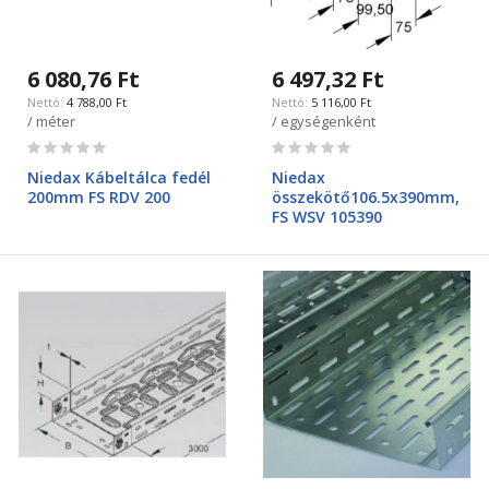
6 080,76 Ft
6 497,32 Ft
4 788,00 Ft
5 116,00 Ft
/ méter
/ egységenként
Rating:
Rating:
0%
0%
Niedax Kábeltálca fedél
Niedax
200mm FS RDV 200
összekötő106.5x390mm,
FS WSV 105390