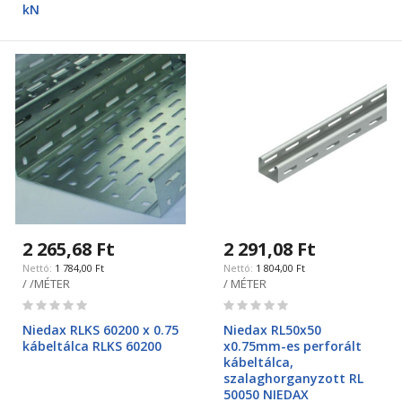
kN
2 265,68 Ft
2 291,08 Ft
1 784,00 Ft
1 804,00 Ft
/ /MÉTER
/ MÉTER
Rating:
Rating:
0%
0%
Niedax RLKS 60200 x 0.75
Niedax RL50x50
kábeltálca RLKS 60200
x0.75mm-es perforált
kábeltálca,
szalaghorganyzott RL
50050 NIEDAX