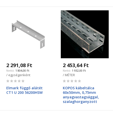
2 291,08 Ft
2 453,64 Ft
1 804,00 Ft
1 932,00 Ft
/ egységenként
/ MÉTER
Rating:
Rating:
0%
0%
Elmark függő alátét
KOPOS kábeltálca
CT1 U 200 56200HSW
60x50mm, 0,75mm
anyagvastagsággal,
szalaghorganyzott