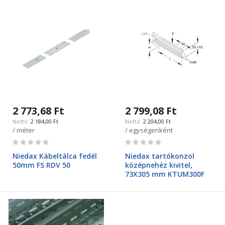
2 773,68 Ft
2 799,08 Ft
2 184,00 Ft
2 204,00 Ft
/ méter
/ egységenként
Rating:
Rating:
0%
0%
Niedax Kábeltálca fedél
Niedax tartókonzol
50mm FS RDV 50
középnehéz kivitel,
73X305 mm KTUM300F