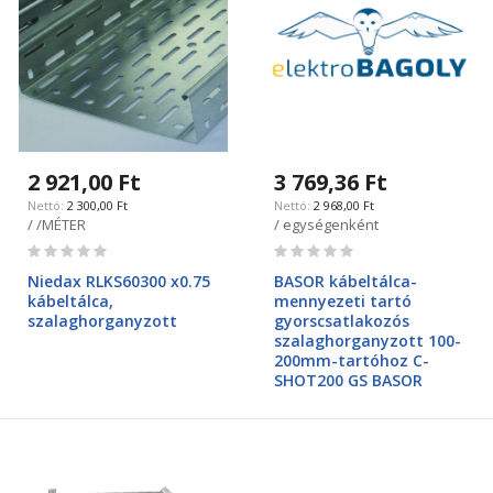
2 921,00 Ft
3 769,36 Ft
2 300,00 Ft
2 968,00 Ft
/ /MÉTER
/ egységenként
Rating:
Rating:
0%
0%
Niedax RLKS60300 x0.75
BASOR kábeltálca-
kábeltálca,
mennyezeti tartó
szalaghorganyzott
gyorscsatlakozós
szalaghorganyzott 100-
200mm-tartóhoz C-
SHOT200 GS BASOR