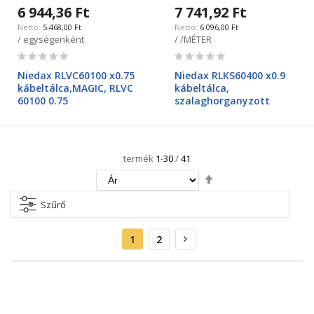
6 944,36 Ft
7 741,92 Ft
5 468,00 Ft
6 096,00 Ft
/ egységenként
/ /MÉTER
Rating:
Rating:
0%
0%
Niedax RLVC60100 x0.75
Niedax RLKS60400 x0.9
kábeltálca,MAGIC, RLVC
kábeltálca,
60100 0.75
szalaghorganyzott
termék
1
-
30
/
41
Csökkenő
irány
beállítása
Szűrő
Oldal
Aktuális
Oldal
Oldal
Következő
1
2
oldal