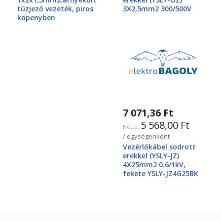
tűzjező vezeték, piros
3X2,5mm2 300/500V
köpenyben
7 071,36 Ft
5 568,00 Ft
/ egységenként
Vezérlőkábel sodrott
erekkel (YSLY-JZ)
4X25mm2 0.6/1kV,
fekete YSLY-JZ4G25BK