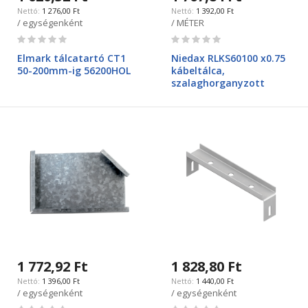
1 276,00 Ft
1 392,00 Ft
/ egységenként
/ MÉTER
Rating:
Rating:
0%
0%
Elmark tálcatartó CT1
Niedax RLKS60100 x0.75
50-200mm-ig 56200HOL
kábeltálca,
szalaghorganyzott
1 772,92 Ft
1 828,80 Ft
1 396,00 Ft
1 440,00 Ft
/ egységenként
/ egységenként
Rating:
Rating: