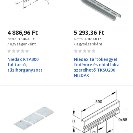
4 886,96 Ft
5 293,36 Ft
3 848,00 Ft
4 168,00 Ft
/ egységenként
/ egységenként
Rating:
Rating:
0%
0%
Niedax KTA300
Niedax tartókengyel
falitartó,
födémre és oldalfalra
tűzihorganyzott
szerelhető TKSU200
NIEDAX