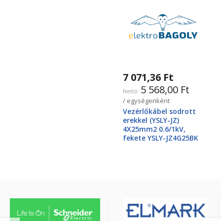
7 071,36 Ft
5 568,00 Ft
/ egységenként
Vezérlőkábel sodrott
erekkel (YSLY-JZ)
4X25mm2 0.6/1kV,
fekete YSLY-JZ4G25BK