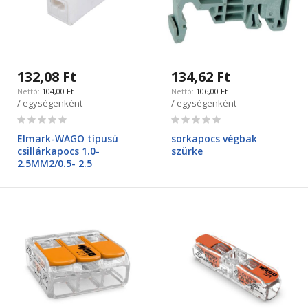
132,08 Ft
134,62 Ft
104,00 Ft
106,00 Ft
/ egységenként
/ egységenként
Rating:
Rating:
0%
0%
Elmark-WAGO típusú
sorkapocs végbak
csillárkapocs 1.0-
szürke
2.5MM2/0.5- 2.5