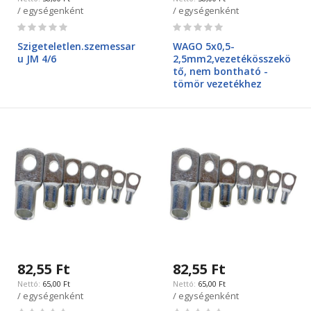
/ egységenként
/ egységenként
Rating:
Rating:
0%
0%
Szigeteletlen.szemessar
WAGO 5x0,5-
u JM 4/6
2,5mm2,vezetékösszekö
tő, nem bontható -
tömör vezetékhez
82,55 Ft
82,55 Ft
65,00 Ft
65,00 Ft
/ egységenként
/ egységenként
Rating:
Rating: