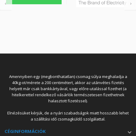
Amennyiben egy (megbonthatatlan) csomag súlya meghaladja a
40kg-ot/mérete a 200 centimétert, akkor az utánvétes fizetés
helyett már csak bankkártyával, vagy előre-utalással fizethet (a
hitelkerettel rendelkező vásárlók természetesen fizethetnek
halasztott fizetéssel).
Elnézésüket kérjük, de a nyári szabadságok miatt hosszabb lehet
a szállítási idő csomagküldő szolgálattal.
CÉGINFORMÁCIÓK