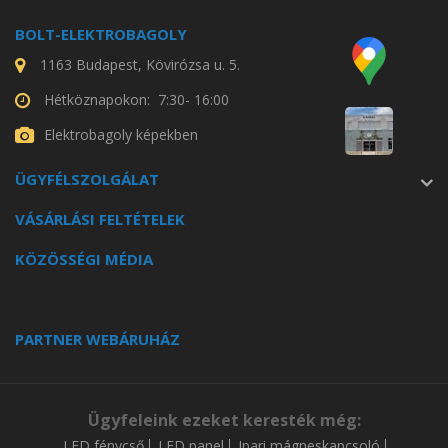
BOLT-ELEKTROBAGOLY
1163 Budapest, Kövirózsa u. 5.
Hétköznapokon: 7:30- 16:00
Elektrobagoly képekben
ÜGYFÉLSZOLGÁLAT
VÁSÁRLÁSI FELTÉTELEK
KÖZÖSSÉGI MÉDIA
PARTNER WEBÁRUHÁZ
Ügyfeleink ezeket keresték még:
LED fénycső
LED panel
Ipari mágneskapcsoló