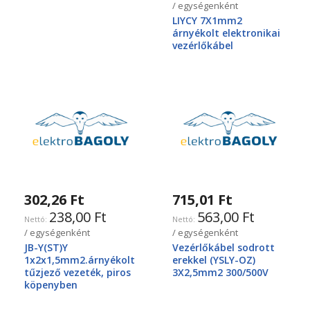
/ egységenként
LIYCY 7X1mm2
árnyékolt elektronikai
vezérlőkábel
302,26 Ft
715,01 Ft
238,00 Ft
563,00 Ft
/ egységenként
/ egységenként
JB-Y(ST)Y
Vezérlőkábel sodrott
1x2x1,5mm2.árnyékolt
erekkel (YSLY-OZ)
tűzjező vezeték, piros
3X2,5mm2 300/500V
köpenyben