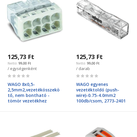
125,73 Ft
125,73 Ft
99,00 Ft
99,00 Ft
/ egységenként
/ darab
Rating:
Rating:
0%
0%
WAGO 8x0,5-
WAGO egyenes
2,5mm2,vezetékösszekö
vezetéktoldó (push-
tő, nem bontható -
wire)-0.75-4.0mm2
tömör vezetékhez
100db/csom, 2773-2401