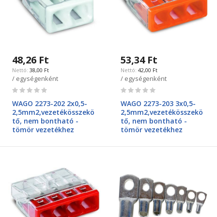
48,26 Ft
53,34 Ft
38,00 Ft
42,00 Ft
/ egységenként
/ egységenként
Rating:
Rating:
0%
0%
WAGO 2273-202 2x0,5-
WAGO 2273-203 3x0,5-
2,5mm2,vezetékösszekö
2,5mm2,vezetékösszekö
tő, nem bontható -
tő, nem bontható -
tömör vezetékhez
tömör vezetékhez