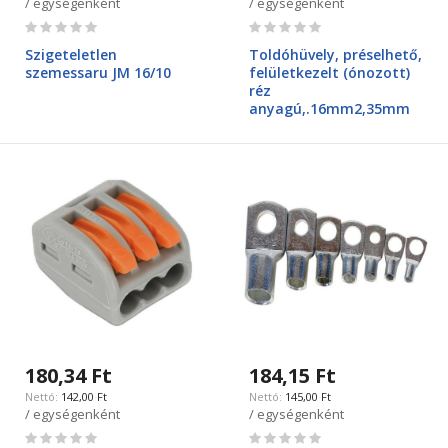
/ egységenként
/ egységenként
Rating:
Rating:
0%
0%
Szigeteletlen
Toldóhüvely, préselhető,
szemessaru JM 16/10
felületkezelt (ónozott)
réz
anyagú,.16mm2,35mm
180,34 Ft
184,15 Ft
142,00 Ft
145,00 Ft
/ egységenként
/ egységenként
Rating:
Rating: