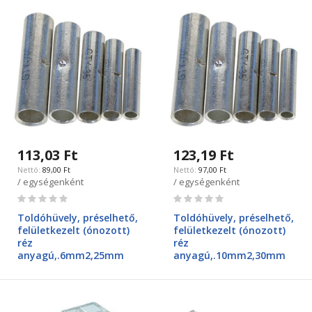
113,03 Ft
123,19 Ft
89,00 Ft
97,00 Ft
/ egységenként
/ egységenként
Rating:
Rating:
0%
0%
Toldóhüvely, préselhető,
Toldóhüvely, préselhető,
felületkezelt (ónozott)
felületkezelt (ónozott)
réz
réz
anyagú,.6mm2,25mm
anyagú,.10mm2,30mm