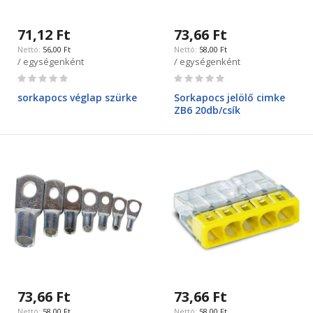
71,12 Ft
73,66 Ft
56,00 Ft
58,00 Ft
/ egységenként
/ egységenként
Rating:
Rating:
0%
0%
sorkapocs véglap szürke
Sorkapocs jelölő cimke
ZB6 20db/csík
73,66 Ft
73,66 Ft
58,00 Ft
58,00 Ft