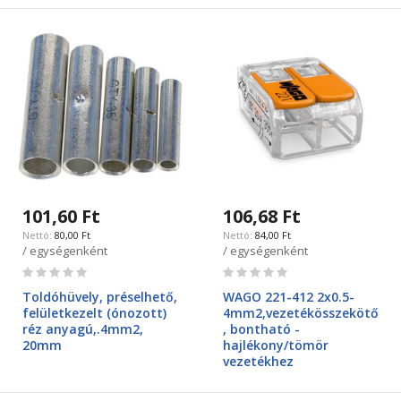
101,60 Ft
106,68 Ft
80,00 Ft
84,00 Ft
/ egységenként
/ egységenként
Rating:
Rating:
0%
0%
Toldóhüvely, préselhető,
WAGO 221-412 2x0.5-
felületkezelt (ónozott)
4mm2,vezetékösszekötő
réz anyagú,.4mm2,
, bontható -
20mm
hajlékony/tömör
vezetékhez