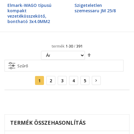
0%
0%
Elmark-WAGO típusú
Szigeteletlen
kompakt
szemessaru JM 25/8
vezetékösszekötő,
bontható 3x4.0MM2
termék
1
-
30
/
391
Csökkenő
irány
beállítása
Szűrő
Oldal
Aktuális
Oldal
Oldal
Oldal
Oldal
Oldal
Következő
1
2
3
4
5
oldal
TERMÉK ÖSSZEHASONLÍTÁS