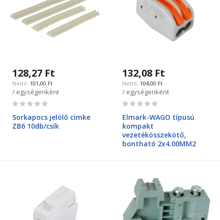
128,27 Ft
132,08 Ft
101,00 Ft
104,00 Ft
/ egységenként
/ egységenként
Rating:
Rating:
0%
0%
Sorkapocs jelölő cimke
Elmark-WAGO típusú
ZB6 10db/csík
kompakt
vezetékösszekötő,
bontható 2x4.00MM2