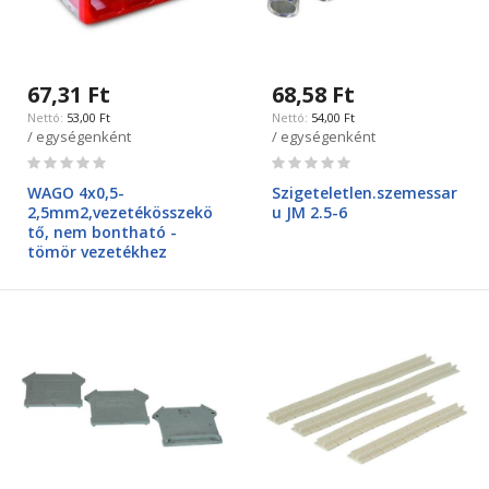
67,31 Ft
68,58 Ft
53,00 Ft
54,00 Ft
/ egységenként
/ egységenként
Rating:
Rating:
0%
0%
WAGO 4x0,5-
Szigeteletlen.szemessar
2,5mm2,vezetékösszekö
u JM 2.5-6
tő, nem bontható -
tömör vezetékhez