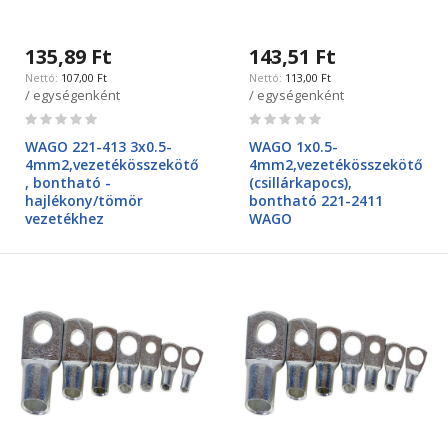
135,89 Ft
143,51 Ft
107,00 Ft
113,00 Ft
/ egységenként
/ egységenként
Rating:
Rating:
0%
0%
WAGO 221-413 3x0.5-
WAGO 1x0.5-
4mm2,vezetékösszekötő
4mm2,vezetékösszekötő
, bontható -
(csillárkapocs),
hajlékony/tömör
bontható 221-2411
vezetékhez
WAGO