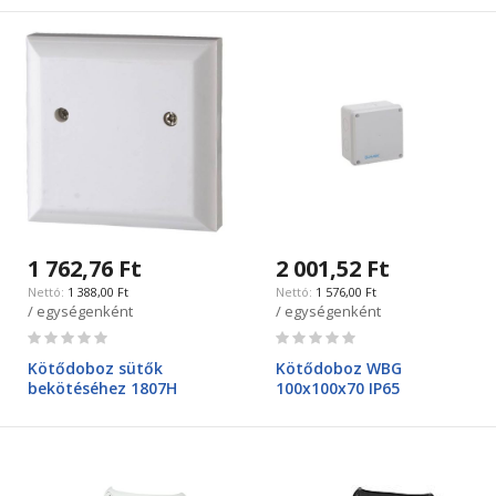
1 762,76 Ft
2 001,52 Ft
1 388,00 Ft
1 576,00 Ft
/ egységenként
/ egységenként
Rating:
Rating:
0%
0%
Kötődoboz sütők
Kötődoboz WBG
bekötéséhez 1807H
100x100x70 IP65