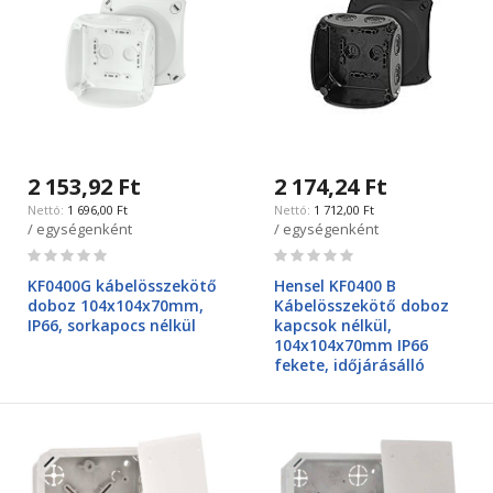
2 153,92 Ft
2 174,24 Ft
1 696,00 Ft
1 712,00 Ft
/ egységenként
/ egységenként
Rating:
Rating:
0%
0%
KF0400G kábelösszekötő
Hensel KF0400 B
doboz 104x104x70mm,
Kábelösszekötő doboz
IP66, sorkapocs nélkül
kapcsok nélkül,
104x104x70mm IP66
fekete, időjárásálló