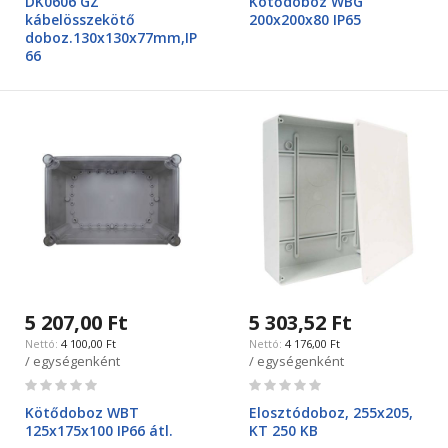
DK0606 GZ
Kötődoboz WBG
kábelösszekötő
200x200x80 IP65
doboz.130x130x77mm,IP
66
5 207,00 Ft
5 303,52 Ft
4 100,00 Ft
4 176,00 Ft
/ egységenként
/ egységenként
Rating:
Rating:
0%
0%
Kötődoboz WBT
Elosztódoboz, 255x205,
125x175x100 IP66 átl.
KT 250 KB