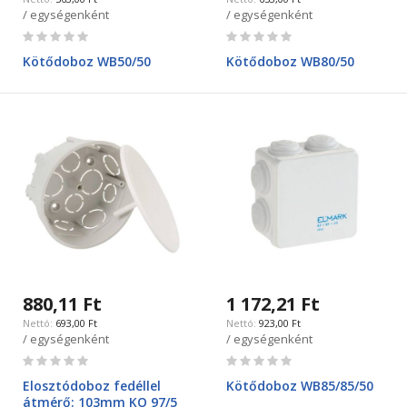
/ egységenként
/ egységenként
Rating:
Rating:
0%
0%
Kötődoboz WB50/50
Kötődoboz WB80/50
880,11 Ft
1 172,21 Ft
693,00 Ft
923,00 Ft
/ egységenként
/ egységenként
Rating:
Rating:
0%
0%
Elosztódoboz fedéllel
Kötődoboz WB85/85/50
átmérő: 103mm KO 97/5