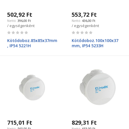
502,92 Ft
553,72 Ft
396,00 Ft
436,00 Ft
/ egységenként
/ egységenként
Rating:
Rating:
0%
0%
Kötődoboz.85x85x37mm
Kötődoboz.100x100x37
, IP54 5221H
mm, IP54 5233H
715,01 Ft
829,31 Ft
563,00 Ft
653,00 Ft