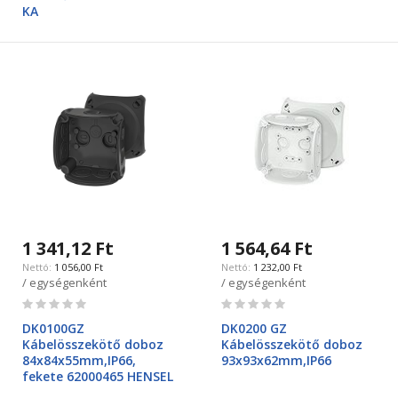
KA
1 341,12 Ft
1 564,64 Ft
1 056,00 Ft
1 232,00 Ft
/ egységenként
/ egységenként
Rating:
Rating:
0%
0%
DK0100GZ
DK0200 GZ
Kábelösszekötő doboz
Kábelösszekötő doboz
84x84x55mm,IP66,
93x93x62mm,IP66
fekete 62000465 HENSEL