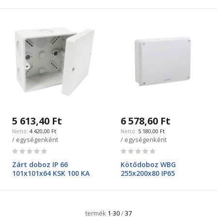
5 613,40 Ft
6 578,60 Ft
4 420,00 Ft
5 180,00 Ft
/ egységenként
/ egységenként
Rating:
Rating:
0%
0%
Zárt doboz IP 66
Kötődoboz WBG
101x101x64 KSK 100 KA
255x200x80 IP65
termék
1
-
30
/
37