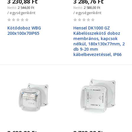
3 230,88 Ft
3 286,76 Ft
2 544,00 Ft
2 588,00 Ft
/ egységenként
/ egységenként
Rating:
Rating:
0%
0%
Kötődoboz WBG
Hensel DK1000 GZ
200x100x70IP65
Kábelösszekötő doboz
membrános, kapcsok
nélkül, 180x130x77mm, 2
db 9-20 mm
kábelbevezetéssel, IP66