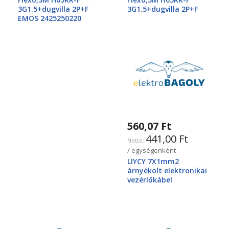
3G1.5+dugvilla 2P+F
3G1.5+dugvilla 2P+F
EMOS 2425250220
560,07 Ft
441,00 Ft
/ egységenként
LIYCY 7X1mm2
árnyékolt elektronikai
vezérlőkábel