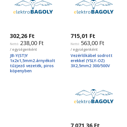
302,26 Ft
715,01 Ft
238,00 Ft
563,00 Ft
/ egységenként
/ egységenként
JB-Y(ST)Y
Vezérlőkábel sodrott
1x2x1,5mm2.árnyékolt
erekkel (YSLY-OZ)
tűzjező vezeték, piros
3X2,5mm2 300/500V
köpenyben
7 071,36 Ft