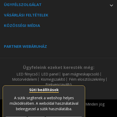
ÜGYFÉLSZOLGÁLAT
VÁSÁRLÁSI FELTÉTELEK
KÖZÖSSÉGI MÉDIA
PARTNER WEBÁRUHÁZ
Ügyfeleink ezeket keresték még:
LED fénycső
LED panel
Ipari mágneskapcsoló
Motorvédelem
Kismegszakító
Fém elosztószekrény
Frekvenciaváltó
Süti beállítások
A sütik segítenek a webshop helyes
működésében. A weboldal használatával
Copyright © 2019-2023 Soós és Társa Zrt. Minden jog
beleegyezel a sütik használatába.
fenntartava.