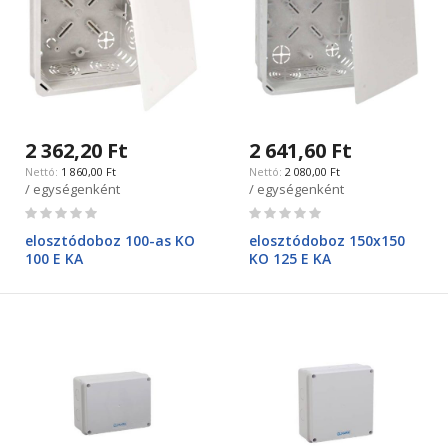
2 362,20 Ft
2 641,60 Ft
1 860,00 Ft
2 080,00 Ft
/ egységenként
/ egységenként
Rating:
Rating:
0%
0%
elosztódoboz 100-as KO
elosztódoboz 150x150
100 E KA
KO 125 E KA