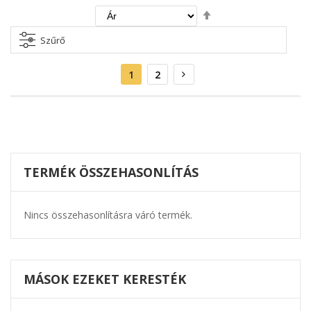
Csökkenő
irány
beállítása
Szűrő
Oldal
Aktuális
Oldal
Oldal
Következő
1
2
oldal
TERMÉK ÖSSZEHASONLÍTÁS
Nincs összehasonlításra váró termék.
MÁSOK EZEKET KERESTÉK