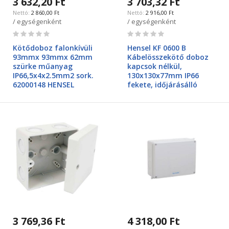
3 632,20 Ft
3 703,32 Ft
2 860,00 Ft
2 916,00 Ft
/ egységenként
/ egységenként
Rating:
Rating:
0%
0%
Kötődoboz falonkívüli
Hensel KF 0600 B
93mmx 93mmx 62mm
Kábelösszekötő doboz
szürke műanyag
kapcsok nélkül,
IP66,5x4x2.5mm2 sork.
130x130x77mm IP66
62000148 HENSEL
fekete, időjárásálló
3 769,36 Ft
4 318,00 Ft