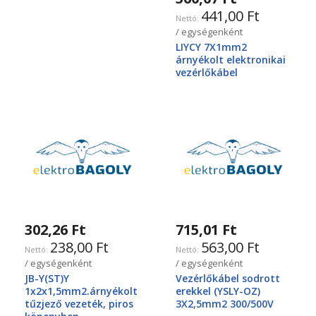
441,00 Ft
/ egységenként
LIYCY 7X1mm2
árnyékolt elektronikai
vezérlőkábel
302,26 Ft
715,01 Ft
238,00 Ft
563,00 Ft
/ egységenként
/ egységenként
JB-Y(ST)Y
Vezérlőkábel sodrott
1x2x1,5mm2.árnyékolt
erekkel (YSLY-OZ)
tűzjező vezeték, piros
3X2,5mm2 300/500V