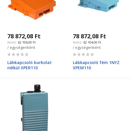
78 872,08 Ft
78 872,08 Ft
62 104,00 Ft
62 104,00 Ft
/ egységenként
/ egységenként
Rating:
Rating:
0%
0%
Lábkapcsoló burkolat
Lábkapcsoló fém 1NYZ
nélkül XPER110
XPEM110