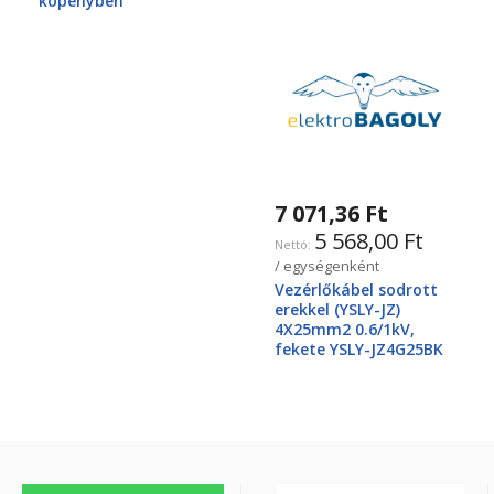
köpenyben
7 071,36 Ft
5 568,00 Ft
/ egységenként
Vezérlőkábel sodrott
erekkel (YSLY-JZ)
4X25mm2 0.6/1kV,
fekete YSLY-JZ4G25BK