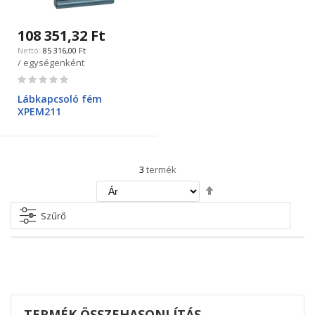
108 351,32 Ft
85 316,00 Ft
/ egységenként
Rating:
0%
Lábkapcsoló fém
XPEM211
3
termék
Csökkenő
irány
beállítása
Szűrő
TERMÉK ÖSSZEHASONLÍTÁS