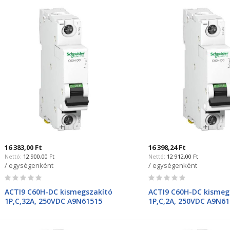
16 383,00 Ft
16 398,24 Ft
12 900,00 Ft
12 912,00 Ft
/ egységenként
/ egységenként
Rating:
Rating:
0%
0%
ACTI9 C60H-DC kismegszakító
ACTI9 C60H-DC kismeg
1P,C,32A, 250VDC A9N61515
1P,C,2A, 250VDC A9N6