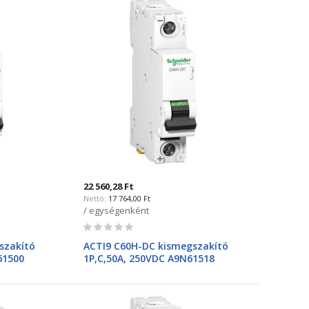
22 560,28 Ft
17 764,00 Ft
/ egységenként
Rating:
0%
szakító
ACTI9 C60H-DC kismegszakító
61500
1P,C,50A, 250VDC A9N61518