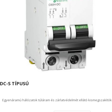
DC-S TÍPUSÚ
Egyenáramú hálózatok túláram és zárlatvédelmét ellátó kismegszakítók