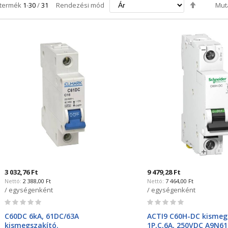
Csökken
termék
1
-
30
/
31
Rendezési mód
Mut
irány
beállítás
3 032,76 Ft
9 479,28 Ft
2 388,00 Ft
7 464,00 Ft
/ egységenként
/ egységenként
Rating:
Rating:
0%
0%
C60DC 6kA, 61DC/63A
ACTI9 C60H-DC kismeg
kismegszakító.
1P,C,6A, 250VDC A9N6