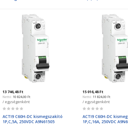
13 746,48 Ft
15 016,48 Ft
10 824,00 Ft
11 824,00 Ft
/ egységenként
/ egységenként
Rating:
Rating:
0%
0%
ACTI9 C60H-DC kismegszakító
ACTI9 C60H-DC kismeg
1P,C,5A, 250VDC A9N61505
1P,C,16A, 250VDC A9N