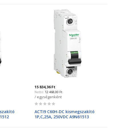
15 834,36 Ft
12 468,00 Ft
/ egységenként
Rating:
0%
szakító
ACTI9 C60H-DC kismegszakító
61512
1P,C,25A, 250VDC A9N61513