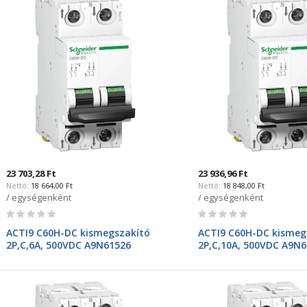
23 703,28 Ft
23 936,96 Ft
18 664,00 Ft
18 848,00 Ft
/ egységenként
/ egységenként
Rating:
Rating:
0%
0%
ACTI9 C60H-DC kismegszakító
ACTI9 C60H-DC kismeg
2P,C,6A, 500VDC A9N61526
2P,C,10A, 500VDC A9N