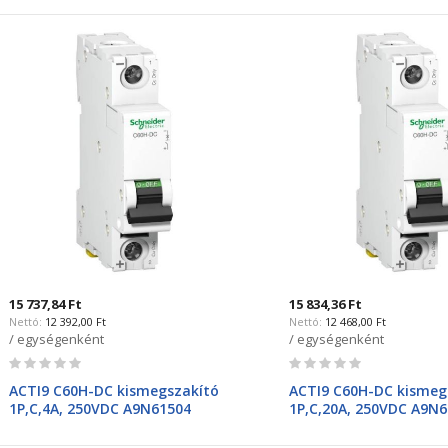
15 737,84 Ft
15 834,36 Ft
12 392,00 Ft
12 468,00 Ft
/ egységenként
/ egységenként
Rating:
Rating:
0%
0%
ACTI9 C60H-DC kismegszakító
ACTI9 C60H-DC kismeg
1P,C,4A, 250VDC A9N61504
1P,C,20A, 250VDC A9N