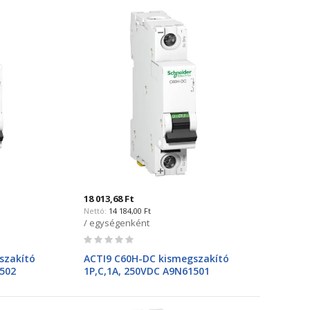
18 013,68 Ft
14 184,00 Ft
/ egységenként
Rating:
0%
szakító
ACTI9 C60H-DC kismegszakító
1502
1P,C,1A, 250VDC A9N61501