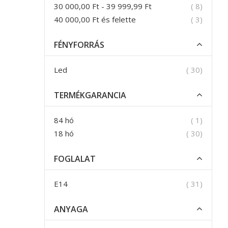
termék
30 000,00 Ft
-
39 999,99 Ft
8
termék
40 000,00 Ft
és felette
3
FÉNYFORRÁS
termék
Led
30
TERMÉKGARANCIA
termék
84 hó
1
termék
18 hó
30
FOGLALAT
termék
E14
31
ANYAGA