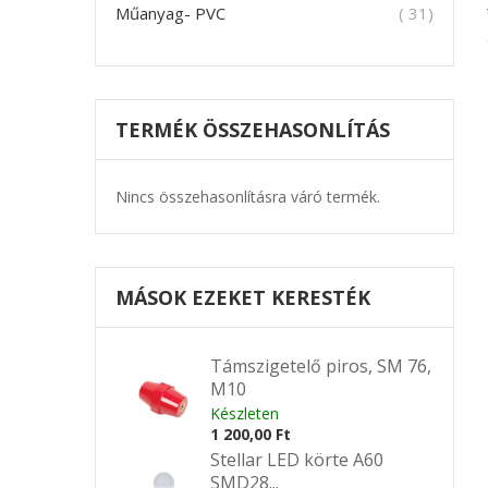
termék
Műanyag- PVC
31
TERMÉK ÖSSZEHASONLÍTÁS
Nincs összehasonlításra váró termék.
MÁSOK EZEKET KERESTÉK
Támszigetelő piros, SM 76,
M10
Készleten
1 200,00 Ft
Stellar LED körte A60
SMD28...