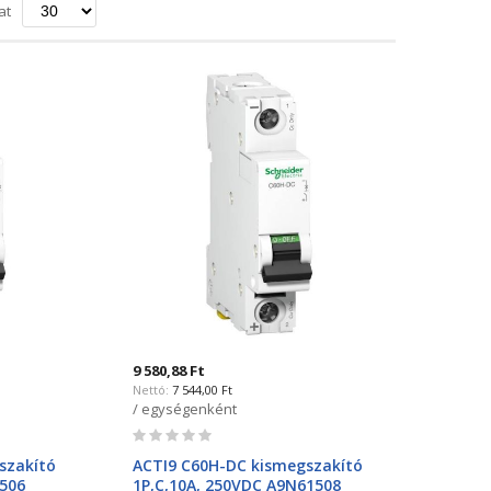
ő
at
a
9 580,88 Ft
7 544,00 Ft
/ egységenként
Rating:
0%
szakító
ACTI9 C60H-DC kismegszakító
1506
1P,C,10A, 250VDC A9N61508