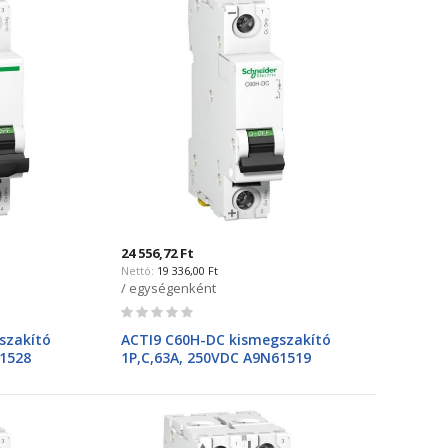
24 556,72 Ft
19 336,00 Ft
/ egységenként
Rating:
0%
szakító
ACTI9 C60H-DC kismegszakító
61528
1P,C,63A, 250VDC A9N61519