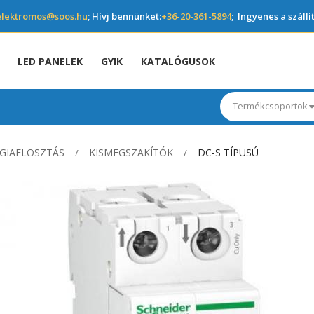
elektromos@soos.hu
; Hívj bennünket:
+36-20-361-5894
; Ingyenes a szállí
LED PANELEK
GYIK
KATALÓGUSOK
Termékcsoportok
GIAELOSZTÁS
KISMEGSZAKÍTÓK
DC-S TÍPUSÚ