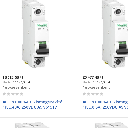
18 013,68 Ft
20 477,48 Ft
14 184,00 Ft
16 124,00 Ft
/ egységenként
/ egységenként
Rating:
Rating:
0%
0%
ACTI9 C60H-DC kismegszakító
ACTI9 C60H-DC kismeg
1P,C,40A, 250VDC A9N61517
1P,C,0.5A, 250VDC A9N