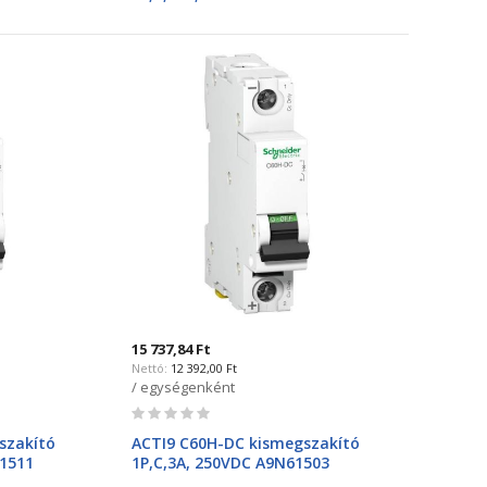
15 737,84 Ft
12 392,00 Ft
/ egységenként
Rating:
0%
szakító
ACTI9 C60H-DC kismegszakító
61511
1P,C,3A, 250VDC A9N61503