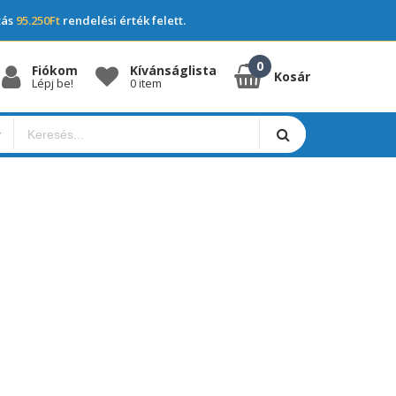
tás
95.250Ft
rendelési érték felett.
Fiókom
Kívánságlista
Kosár
Lépj be!
0 item