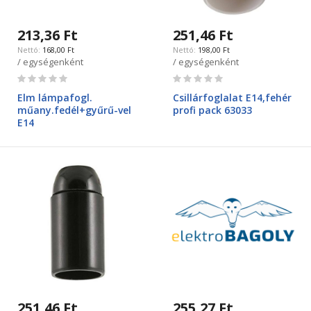
213,36 Ft
251,46 Ft
168,00 Ft
198,00 Ft
/ egységenként
/ egységenként
Rating:
Rating:
0%
0%
Elm lámpafogl.
Csillárfoglalat E14,fehér
műany.fedél+gyűrű-vel
profi pack 63033
E14
251,46 Ft
255,27 Ft