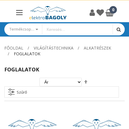
Termékcsoportok
FŐOLDAL
VILÁGÍTÁSTECHNIKA
ALKATRÉSZEK
FOGLALATOK
FOGLALATOK
Csökkenő
irány
beállítása
Szűrő