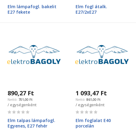
0%
0%
Elm lámpafogl. bakelit
Elm fogl átalk.
E27 fekete
E27/2xE27
890,27 Ft
1 093,47 Ft
701,00 Ft
861,00 Ft
/ egységenként
/ egységenként
Rating:
Rating:
0%
0%
Elm talpas lámpafogl.
Elm foglalat E40
Egyenes, E27 fehér
porcelán