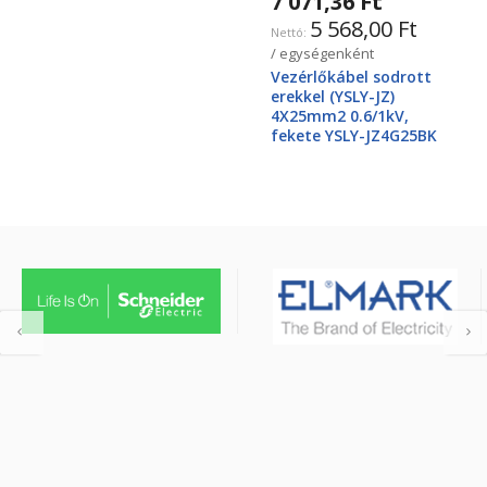
7 071,36 Ft
5 568,00 Ft
/ egységenként
Vezérlőkábel sodrott
erekkel (YSLY-JZ)
4X25mm2 0.6/1kV,
fekete YSLY-JZ4G25BK