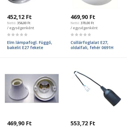
452,12 Ft
469,90 Ft
356,00 Ft
370,00 Ft
/ egységenként
/ egységenként
Rating:
Rating:
0%
0%
Elm lámpafogl. Függő,
Csillárfoglalat E27,
bakelit E27 fekete
oldalfali, fehér 0691H
469,90 Ft
553,72 Ft