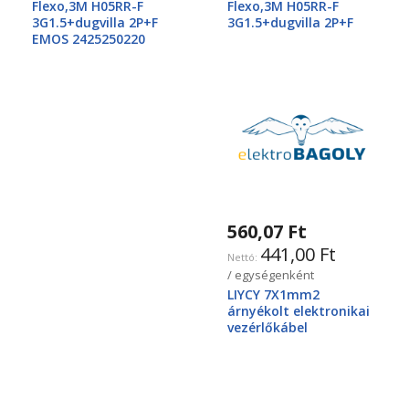
Flexo,3M H05RR-F
Flexo,3M H05RR-F
3G1.5+dugvilla 2P+F
3G1.5+dugvilla 2P+F
EMOS 2425250220
560,07 Ft
441,00 Ft
/ egységenként
LIYCY 7X1mm2
árnyékolt elektronikai
vezérlőkábel