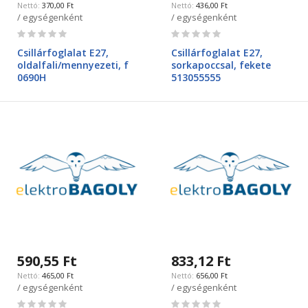
370,00 Ft
436,00 Ft
/ egységenként
/ egységenként
Rating:
Rating:
0%
0%
Csillárfoglalat E27,
Csillárfoglalat E27,
oldalfali/mennyezeti, f
sorkapoccsal, fekete
0690H
513055555
590,55 Ft
833,12 Ft
465,00 Ft
656,00 Ft
/ egységenként
/ egységenként
Rating:
Rating: