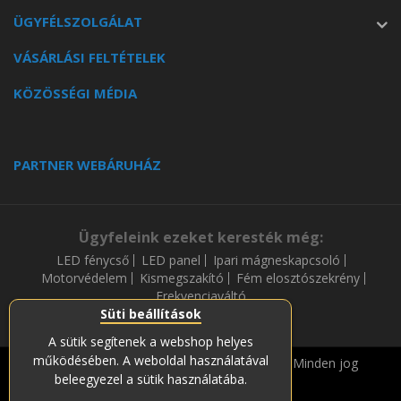
ÜGYFÉLSZOLGÁLAT
VÁSÁRLÁSI FELTÉTELEK
KÖZÖSSÉGI MÉDIA
PARTNER WEBÁRUHÁZ
Ügyfeleink ezeket keresték még:
LED fénycső
LED panel
Ipari mágneskapcsoló
Motorvédelem
Kismegszakító
Fém elosztószekrény
Frekvenciaváltó
Süti beállítások
A sütik segítenek a webshop helyes
működésében. A weboldal használatával
Copyright © 2019-2023 Soós és Társa Zrt. Minden jog
beleegyezel a sütik használatába.
fenntartava.