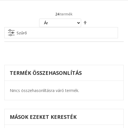
24
termék
Csökkenő
irány
beállítása
Szűrő
TERMÉK ÖSSZEHASONLÍTÁS
Nincs összehasonlításra váró termék.
MÁSOK EZEKET KERESTÉK