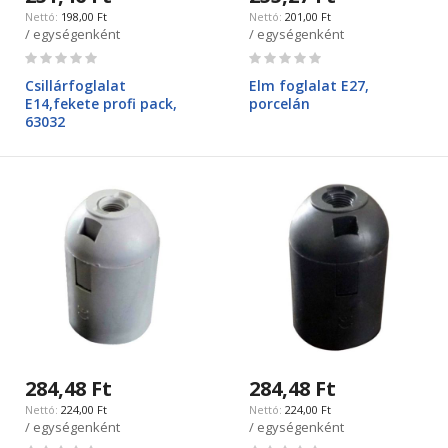
198,00 Ft
201,00 Ft
/ egységenként
/ egységenként
Rating:
Rating:
0%
0%
Csillárfoglalat
Elm foglalat E27,
E14,fekete profi pack,
porcelán
63032
284,48 Ft
284,48 Ft
224,00 Ft
224,00 Ft
/ egységenként
/ egységenként
Rating:
Rating: