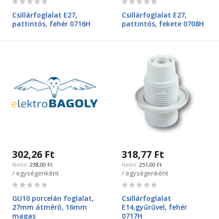
0%
0%
Csillárfoglalat E27,
Csillárfoglalat E27,
pattintós, fehér 0716H
pattintós, fekete 0708H
302,26 Ft
318,77 Ft
238,00 Ft
251,00 Ft
/ egységenként
/ egységenként
Rating:
Rating:
0%
0%
GU10 porcelán foglalat,
Csillárfoglalat
27mm átmérő, 16mm
E14,gyűrűvel, fehér
magas
0717H