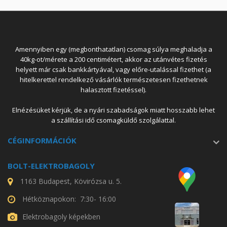
Amennyiben egy (megbonthatatlan) csomag súlya meghaladja a
40kg-ot/mérete a 200 centimétert, akkor az utánvétes fizetés
helyett már csak bankkártyával, vagy előre-utalással fizethet (a
hitelkerettel rendelkező vásárlók természetesen fizethetnek
halasztott fizetéssel).
Elnézésüket kérjük, de a nyári szabadságok miatt hosszabb lehet
a szállítási idő csomagküldő szolgálattal.
CÉGINFORMÁCIÓK
BOLT-ELEKTROBAGOLY
1163 Budapest, Kövirózsa u. 5.
Hétköznapokon: 7:30- 16:00
Elektrobagoly képekben