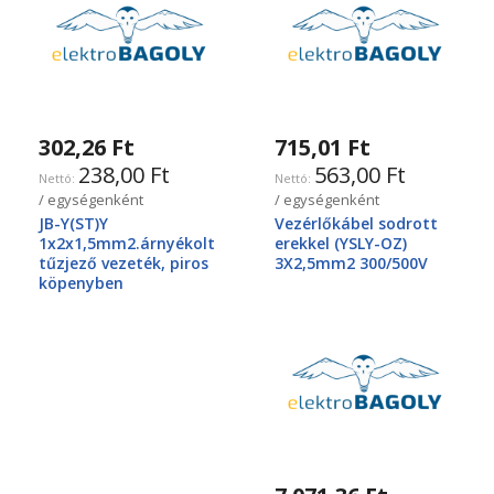
302,26 Ft
715,01 Ft
238,00 Ft
563,00 Ft
/ egységenként
/ egységenként
JB-Y(ST)Y
Vezérlőkábel sodrott
1x2x1,5mm2.árnyékolt
erekkel (YSLY-OZ)
tűzjező vezeték, piros
3X2,5mm2 300/500V
köpenyben