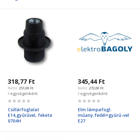
318,77 Ft
345,44 Ft
251,00 Ft
272,00 Ft
/ egységenként
/ egységenként
Rating:
Rating:
0%
0%
Csillárfoglalat
Elm lámpafogl.
E14,gyűrűvel, fekete
műany.fedél+gyűrű-vel
0704H
E27