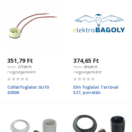
351,79 Ft
374,65 Ft
277,00 Ft
295,00 Ft
/ egységenként
/ egységenként
Rating:
Rating:
0%
0%
Csillárfoglalat GU10
Elm foglalat Tartóval
63006
E27, porcelán