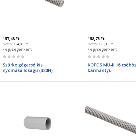
157,48 Ft
158,75 Ft
124,00 Ft
125,00 Ft
/ egységenként
/ egységenként
Rating:
Rating:
0%
0%
Szürke gégecső kis
KOPOS MÜ-II 16 csőhö
nyomásállóságú (320N)
karmantyú
16mm/10,7mm