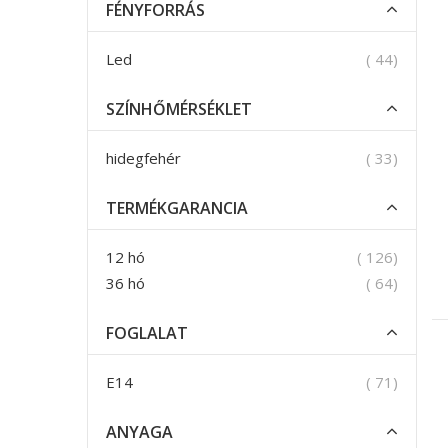
FÉNYFORRÁS
termék
Led
44
SZÍNHŐMÉRSÉKLET
termék
hidegfehér
33
TERMÉKGARANCIA
termék
12 hó
126
termék
36 hó
64
FOGLALAT
termék
E14
71
ANYAGA