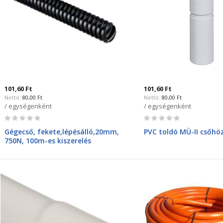
101,60 Ft
101,60 Ft
80,00 Ft
80,00 Ft
/ egységenként
/ egységenként
Rating:
Rating:
0%
0%
Gégecső, fekete,lépésálló,20mm,
PVC toldó MÜ-II csőhö
750N, 100m-es kiszerelés