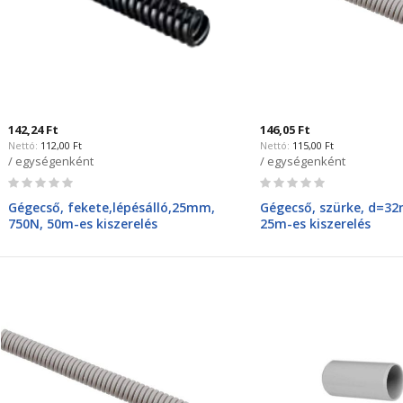
142,24 Ft
146,05 Ft
112,00 Ft
115,00 Ft
/ egységenként
/ egységenként
Rating:
Rating:
0%
0%
Gégecső, fekete,lépésálló,25mm,
Gégecső, szürke, d=3
750N, 50m-es kiszerelés
25m-es kiszerelés