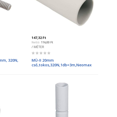
147,32 Ft
116,00 Ft
/ MÉTER
Rating:
0%
2mm, 320N,
MÜ-II 20mm
cső,tokos,320N,1db=3m,Neomax