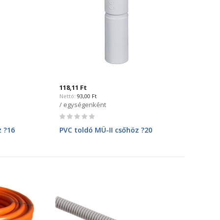
118,11 Ft
93,00 Ft
/ egységenként
Rating:
0%
z ?16
PVC toldó MÜ-II csőhöz ?20