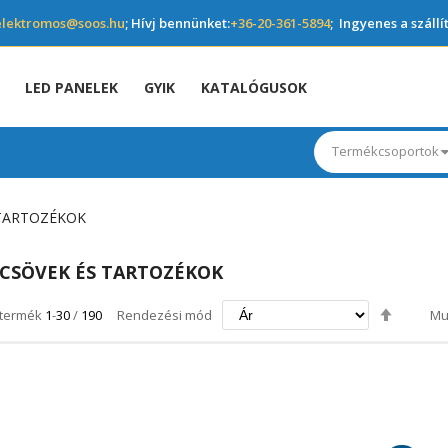
elektromos@soos.hu
; Hívj bennünket:
+36-20-361-5894
; Ingyenes a szállí
LED PANELEK
GYIK
KATALÓGUSOK
Termékcsoportok
 TARTOZÉKOK
CSÖVEK ÉS TARTOZÉKOK
Csökke
termék
1
-
30
/
190
Rendezési mód
Mu
irány
beállítá