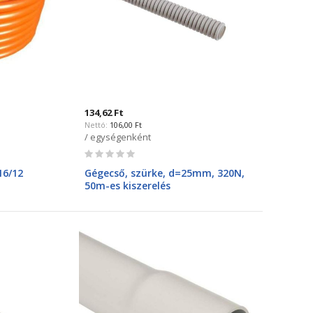
134,62 Ft
106,00 Ft
/ egységenként
Rating:
0%
16/12
Gégecső, szürke, d=25mm, 320N,
50m-es kiszerelés