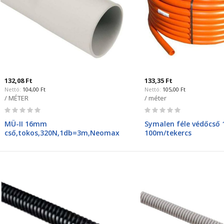
132,08 Ft
133,35 Ft
104,00 Ft
105,00 Ft
/ MÉTER
/ méter
Rating:
Rating:
0%
0%
MÜ-II 16mm
Symalen féle védőcső 
cső,tokos,320N,1db=3m,Neomax
100m/tekercs
, NX3510