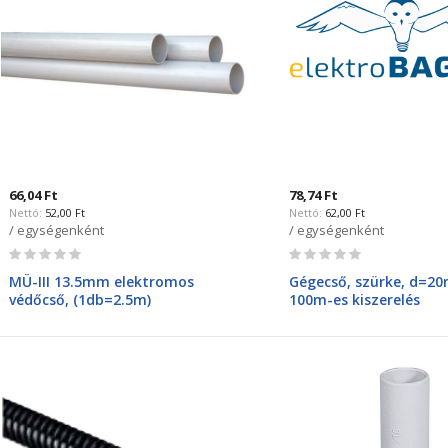
66,04 Ft
78,74 Ft
52,00 Ft
62,00 Ft
/ egységenként
/ egységenként
Rating:
Rating:
0%
0%
MÜ-III 13.5mm elektromos
Gégecső, szürke, d=2
védőcső, (1db=2.5m)
100m-es kiszerelés