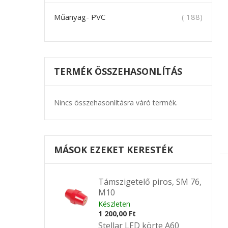
termék
Műanyag- PVC
188
TERMÉK ÖSSZEHASONLÍTÁS
Nincs összehasonlításra váró termék.
MÁSOK EZEKET KERESTÉK
Támszigetelő piros, SM 76,
M10
Készleten
1 200,00 Ft
Stellar LED körte A60