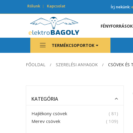
Rólunk
Kapcsolat
Írj nekünk:
FÉNYFORRÁSOK
TERMÉKCSOPORTOK
FŐOLDAL
SZERELÉSI ANYAGOK
CSÖVEK ÉS
KATEGÓRIA
termék
Hajlékony csövek
81
termék
Merev csövek
109