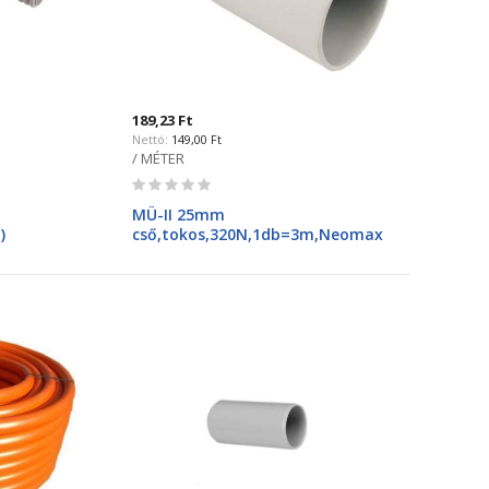
189,23 Ft
149,00 Ft
/ MÉTER
Rating:
0%
MÜ-II 25mm
)
cső,tokos,320N,1db=3m,Neomax
mm/10,7mm