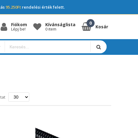
tás
95.250Ft
rendelési érték felett.
Fiókom
Kívánságlista
Kosár
Lépj be!
0 item
nő
tat
sa