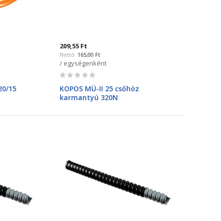
209,55 Ft
165,00 Ft
/ egységenként
Rating:
0%
20/15
KOPOS MÜ-II 25 csőhöz
karmantyú 320N