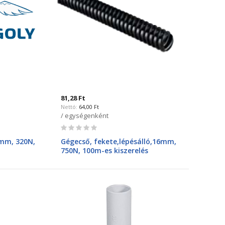
81,28 Ft
64,00 Ft
/ egységenként
Rating:
0%
0mm, 320N,
Gégecső, fekete,lépésálló,16mm,
750N, 100m-es kiszerelés