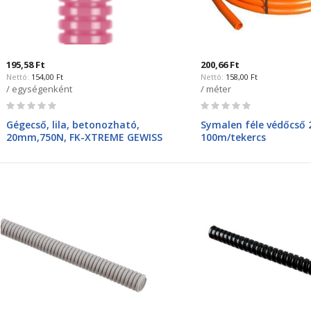
195,58 Ft
200,66 Ft
154,00 Ft
158,00 Ft
/ egységenként
/ méter
Rating:
Rating:
0%
0%
Gégecső, lila, betonozható,
Symalen féle védőcső 
20mm,750N, FK-XTREME GEWISS
100m/tekercs
DX