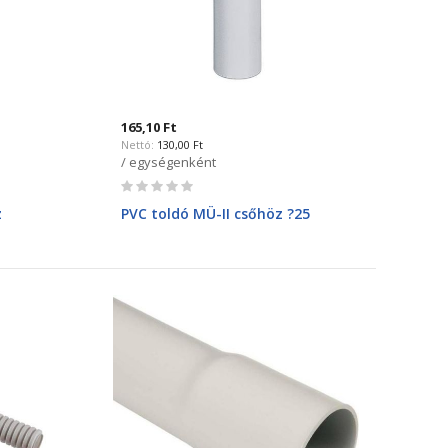
165,10 Ft
130,00 Ft
/ egységenként
Rating:
0%
z
PVC toldó MÜ-II csőhöz ?25