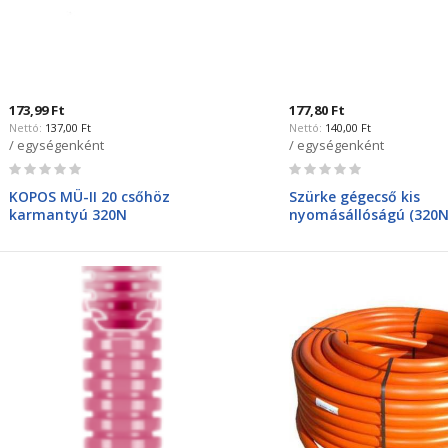
173,99 Ft
177,80 Ft
137,00 Ft
140,00 Ft
/ egységenként
/ egységenként
Rating:
Rating:
0%
0%
KOPOS MÜ-II 20 csőhöz
Szürke gégecső kis
karmantyú 320N
nyomásállóságú (320N
befűzőszalaggal 16