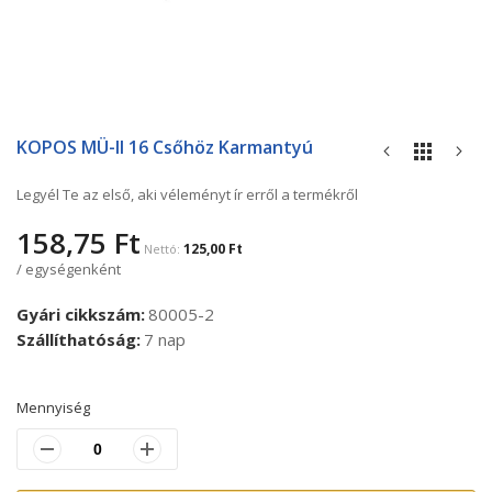
Ugrás
a
KOPOS MÜ-II 16 Csőhöz Karmantyú
képgaléria
elejére
Legyél Te az első, aki véleményt ír erről a termékről
158,75 Ft
125,00 Ft
/ egységenként
Gyári cikkszám
80005-2
Szállíthatóság
7 nap
Mennyiség