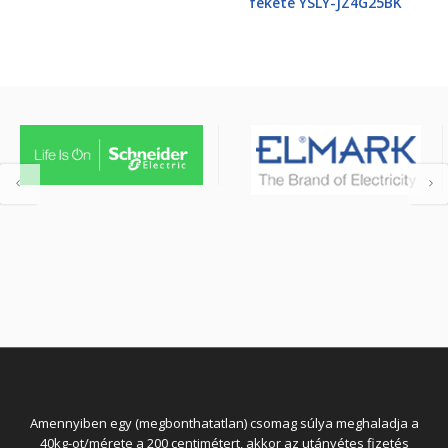
fekete YSLY-JZ4G25BK
Amennyiben egy (megbonthatatlan) csomag súlya meghaladja a
40kg-ot/mérete a 200 centimétert, akkor az utánvétes fizetés