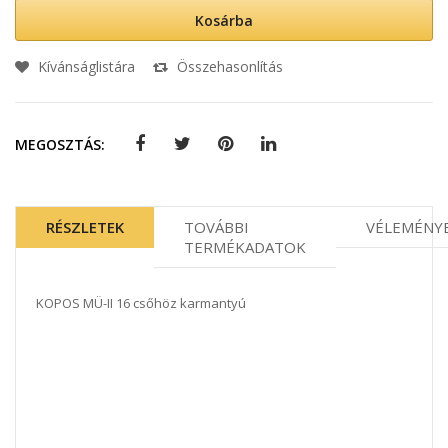
Kosárba
Kívánságlistára
Összehasonlítás
MEGOSZTÁS:
RÉSZLETEK
TOVÁBBI
VÉLEMÉNY
TERMÉKADATOK
KOPOS MÜ-II 16 csőhöz karmantyú