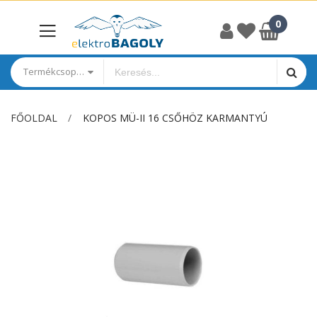
Termékcsoportok
FŐOLDAL
KOPOS MÜ-II 16 CSŐHÖZ KARMANTYÚ
Ugrás
a
képgaléria
végére