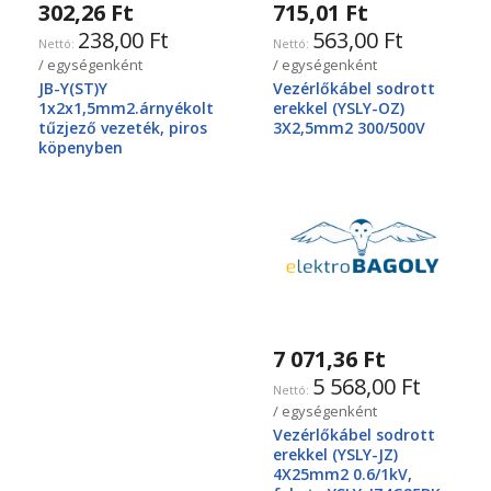
302,26 Ft
715,01 Ft
238,00 Ft
563,00 Ft
/ egységenként
/ egységenként
JB-Y(ST)Y
Vezérlőkábel sodrott
1x2x1,5mm2.árnyékolt
erekkel (YSLY-OZ)
tűzjező vezeték, piros
3X2,5mm2 300/500V
köpenyben
7 071,36 Ft
5 568,00 Ft
/ egységenként
Vezérlőkábel sodrott
erekkel (YSLY-JZ)
4X25mm2 0.6/1kV,