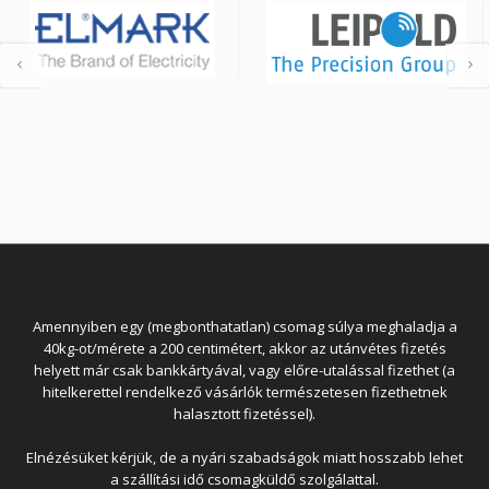
Amennyiben egy (megbonthatatlan) csomag súlya meghaladja a
40kg-ot/mérete a 200 centimétert, akkor az utánvétes fizetés
helyett már csak bankkártyával, vagy előre-utalással fizethet (a
hitelkerettel rendelkező vásárlók természetesen fizethetnek
halasztott fizetéssel).
Elnézésüket kérjük, de a nyári szabadságok miatt hosszabb lehet
a szállítási idő csomagküldő szolgálattal.