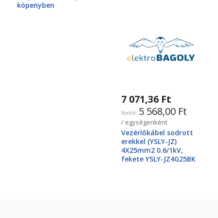
köpenyben
7 071,36 Ft
5 568,00 Ft
/ egységenként
Vezérlőkábel sodrott
erekkel (YSLY-JZ)
4X25mm2 0.6/1kV,
fekete YSLY-JZ4G25BK