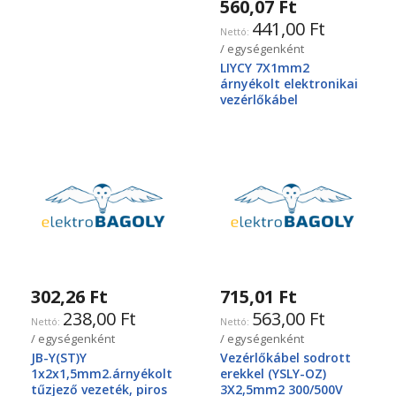
560,07 Ft
441,00 Ft
/ egységenként
LIYCY 7X1mm2
árnyékolt elektronikai
vezérlőkábel
302,26 Ft
715,01 Ft
238,00 Ft
563,00 Ft
/ egységenként
/ egységenként
JB-Y(ST)Y
Vezérlőkábel sodrott
1x2x1,5mm2.árnyékolt
erekkel (YSLY-OZ)
tűzjező vezeték, piros
3X2,5mm2 300/500V