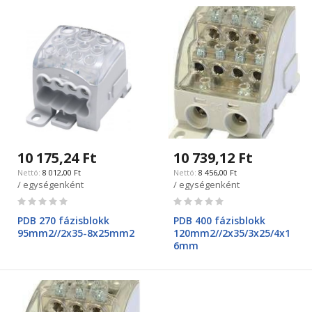
10 175,24 Ft
10 739,12 Ft
8 012,00 Ft
8 456,00 Ft
/ egységenként
/ egységenként
Rating:
Rating:
0%
0%
PDB 270 fázisblokk
PDB 400 fázisblokk
95mm2//2x35-8x25mm2
120mm2//2x35/3x25/4x1
6mm