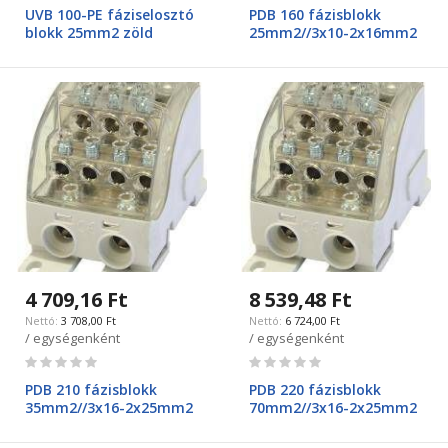
0%
0%
UVB 100-PE fáziselosztó
PDB 160 fázisblokk
blokk 25mm2 zöld
25mm2//3x10-2x16mm2
4 709,16 Ft
8 539,48 Ft
3 708,00 Ft
6 724,00 Ft
/ egységenként
/ egységenként
Rating:
Rating:
0%
0%
PDB 210 fázisblokk
PDB 220 fázisblokk
35mm2//3x16-2x25mm2
70mm2//3x16-2x25mm2