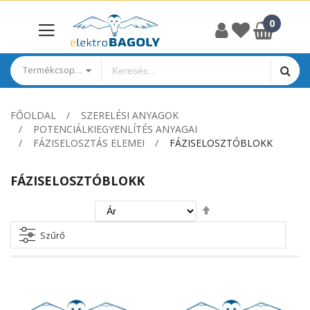
Termékcsoportok
FŐOLDAL
SZERELÉSI ANYAGOK
POTENCIÁLKIEGYENLÍTÉS ANYAGAI
FÁZISELOSZTÁS ELEMEI
FÁZISELOSZTÓBLOKK
FÁZISELOSZTÓBLOKK
Csökkenő
irány
beállítása
Szűrő