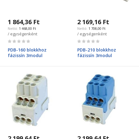
1 864,36 Ft
2 169,16 Ft
1 468,00 Ft
1 708,00 Ft
/ egységenként
/ egységenként
Rating:
Rating:
0%
0%
PDB-160 blokkhoz
PDB-210 blokkhoz
fázissín 3modul
fázissín 3modul
2 199,64 Ft
2 199,64 Ft