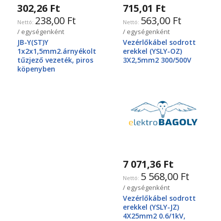
302,26 Ft
715,01 Ft
238,00 Ft
563,00 Ft
/ egységenként
/ egységenként
JB-Y(ST)Y
Vezérlőkábel sodrott
1x2x1,5mm2.árnyékolt
erekkel (YSLY-OZ)
tűzjező vezeték, piros
3X2,5mm2 300/500V
köpenyben
7 071,36 Ft
5 568,00 Ft
/ egységenként
Vezérlőkábel sodrott
erekkel (YSLY-JZ)
4X25mm2 0.6/1kV,