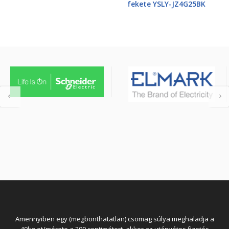
fekete YSLY-JZ4G25BK
Amennyiben egy (megbonthatatlan) csomag súlya meghaladja a