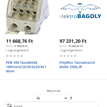
11 668,76 Ft
97 231,20 Ft
9 188,00 Ft
76 560,00 Ft
/ egységenként
/ egységenként
Rating:
Rating:
0%
0%
PDB 490 fázisblokk
PolyBloc fáziselosztó
185mm2//2x35/3x25/4x1
blokk 250A,3P
6mm
14
termék
Csökkenő
irány
beállítása
Szűrő