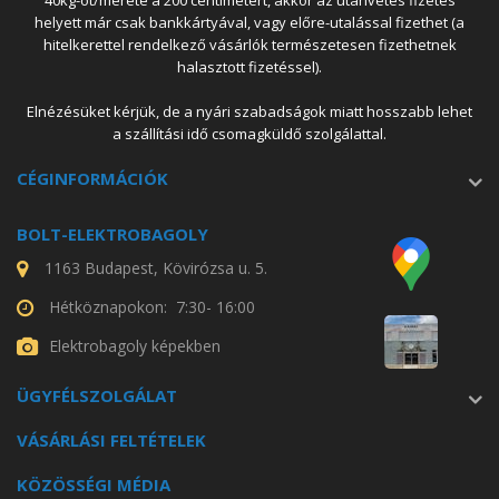
40kg-ot/mérete a 200 centimétert, akkor az utánvétes fizetés
helyett már csak bankkártyával, vagy előre-utalással fizethet (a
hitelkerettel rendelkező vásárlók természetesen fizethetnek
halasztott fizetéssel).
Elnézésüket kérjük, de a nyári szabadságok miatt hosszabb lehet
a szállítási idő csomagküldő szolgálattal.
CÉGINFORMÁCIÓK
BOLT-ELEKTROBAGOLY
1163 Budapest, Kövirózsa u. 5.
Hétköznapokon: 7:30- 16:00
Elektrobagoly képekben
ÜGYFÉLSZOLGÁLAT
VÁSÁRLÁSI FELTÉTELEK
KÖZÖSSÉGI MÉDIA