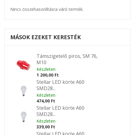
Nincs összehasonlításra váró termék.
MÁSOK EZEKET KERESTÉK
Támszigetelő piros, SM 76,
M10
Készleten
1 200,00 Ft
Stellar LED körte A60
SMD28...
Készleten
474,00 Ft
Stellar LED körte A60
SMD28...
Készleten
339,00 Ft
Stellar LED körte A60