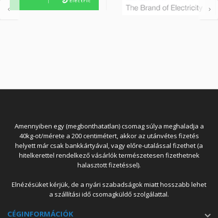
Amennyiben egy (megbonthatatlan) csomag súlya meghaladja a
40kg-ot/mérete a 200 centimétert, akkor az utánvétes fizetés
helyett már csak bankkártyával, vagy előre-utalással fizethet (a
hitelkerettel rendelkező vásárlók természetesen fizethetnek
halasztott fizetéssel).
Elnézésüket kérjük, de a nyári szabadságok miatt hosszabb lehet
a szállítási idő csomagküldő szolgálattal.
CÉGINFORMÁCIÓK