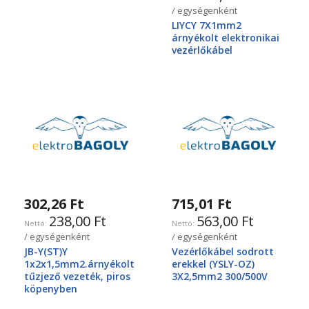
/ egységenként
LIYCY 7X1mm2
árnyékolt elektronikai
vezérlőkábel
302,26 Ft
715,01 Ft
238,00 Ft
563,00 Ft
/ egységenként
/ egységenként
JB-Y(ST)Y
Vezérlőkábel sodrott
1x2x1,5mm2.árnyékolt
erekkel (YSLY-OZ)
tűzjező vezeték, piros
3X2,5mm2 300/500V
köpenyben