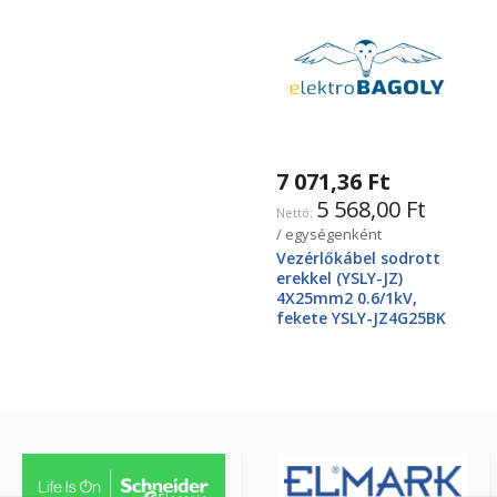
7 071,36 Ft
5 568,00 Ft
/ egységenként
Vezérlőkábel sodrott
erekkel (YSLY-JZ)
4X25mm2 0.6/1kV,
fekete YSLY-JZ4G25BK