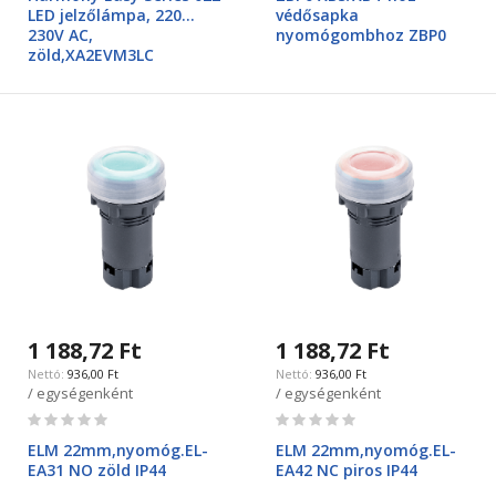
LED jelzőlámpa, 220…
védősapka
230V AC,
nyomógombhoz ZBP0
zöld,XA2EVM3LC
1 188,72 Ft
1 188,72 Ft
936,00 Ft
936,00 Ft
/ egységenként
/ egységenként
Rating:
Rating:
0%
0%
ELM 22mm,nyomóg.EL-
ELM 22mm,nyomóg.EL-
EA31 NO zöld IP44
EA42 NC piros IP44