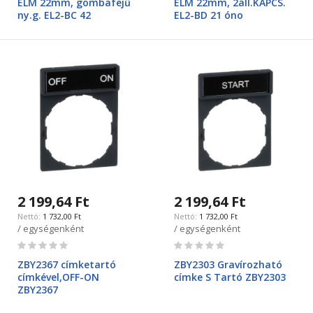
ELM 22mm, gombafejű
ELM 22mm, 2áll.KAPCS.
ny.g. EL2-BC 42
EL2-BD 21 óno
2 199,64 Ft
2 199,64 Ft
1 732,00 Ft
1 732,00 Ft
/ egységenként
/ egységenként
Rating:
Rating:
0%
0%
ZBY2367 címketartó
ZBY2303 Gravírozható
címkével,OFF-ON
címke S Tartó ZBY2303
ZBY2367