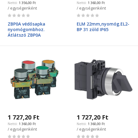
1 356,00 Ft
1 360,00 Ft
/ egységenként
/ egységenként
Rating:
Rating:
0%
0%
ZBP0A védősapka
ELM 22mm,nyomóg.EL2-
nyomógombhoz.
BP 31 zöld IP65
Átlátszó ZBP0A
1 727,20 Ft
1 727,20 Ft
1 360,00 Ft
1 360,00 Ft
/ egységenként
/ egységenként
Rating:
Rating: