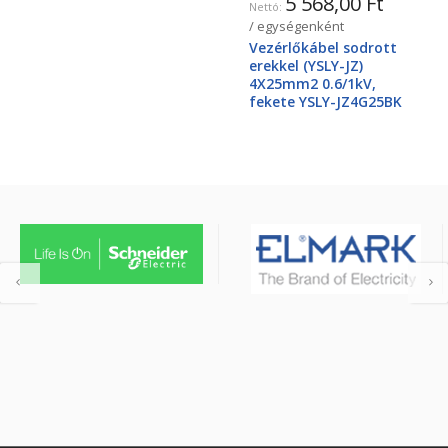
5 568,00 Ft
/ egységenként
Vezérlőkábel sodrott
erekkel (YSLY-JZ)
4X25mm2 0.6/1kV,
fekete YSLY-JZ4G25BK