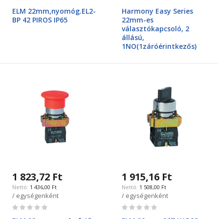
0%
0%
ELM 22mm,nyomóg.EL2-
Harmony Easy Series
BP 42 PIROS IP65
22mm-es
választókapcsoló, 2
állású,
1NO(1záróérintkezős)
1 823,72 Ft
1 915,16 Ft
1 436,00 Ft
1 508,00 Ft
/ egységenként
/ egységenként
Rating:
Rating:
0%
0%