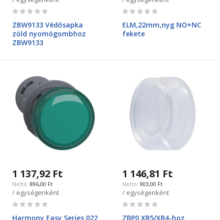
Rating:
Rating:
0%
0%
ZBW9133 Védősapka
ELM,22mm,nyg NO+NC
zöld nyomógombhoz
fekete
ZBW9133
1 137,92 Ft
1 146,81 Ft
896,00 Ft
903,00 Ft
/ egységenként
/ egységenként
Rating:
Rating:
0%
0%
Harmony Easy Series 022
ZBP0 XB5/XB4-hoz