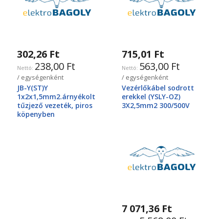
302,26 Ft
715,01 Ft
238,00 Ft
563,00 Ft
/ egységenként
/ egységenként
JB-Y(ST)Y
Vezérlőkábel sodrott
1x2x1,5mm2.árnyékolt
erekkel (YSLY-OZ)
tűzjező vezeték, piros
3X2,5mm2 300/500V
köpenyben
7 071,36 Ft