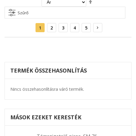
Csökkenő
irány
beállítása
Szűrő
Oldal
Aktuális
Oldal
Oldal
Oldal
Oldal
Oldal
Következő
1
2
3
4
5
oldal
TERMÉK ÖSSZEHASONLÍTÁS
Nincs összehasonlításra váró termék.
MÁSOK EZEKET KERESTÉK