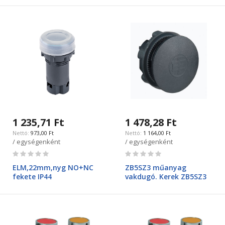
1 235,71 Ft
1 478,28 Ft
973,00 Ft
1 164,00 Ft
/ egységenként
/ egységenként
Rating:
Rating:
0%
0%
ELM,22mm,nyg NO+NC
ZB5SZ3 műanyag
fekete IP44
vakdugó. Kerek ZB5SZ3