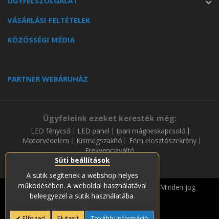
ÜGYFÉLSZOLGÁLAT
VÁSÁRLÁSI FELTÉTELEK
KÖZÖSSÉGI MÉDIA
PARTNER WEBÁRUHÁZ
Ügyfeleink ezeket keresték még:
LED fénycső
LED panel
Ipari mágneskapcsoló
Motorvédelem
Kismegszakító
Fém elosztószekrény
Frekvenciaváltó
Süti beállítások
A sütik segítenek a webshop helyes
működésében. A weboldal használatával
Copyright © 2019-2023 Soós és Társa Zrt. Minden jog
beleegyezel a sütik használatába.
fenntartava.
Elfogad
Elutasít
További információ