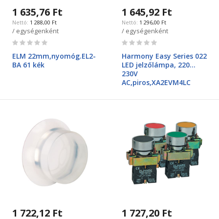
1 635,76 Ft
1 645,92 Ft
1 288,00 Ft
1 296,00 Ft
/ egységenként
/ egységenként
Rating:
Rating:
0%
0%
ELM 22mm,nyomóg.EL2-
Harmony Easy Series 022
BA 61 kék
LED jelzőlámpa, 220…
230V
AC,piros,XA2EVM4LC
1 722,12 Ft
1 727,20 Ft