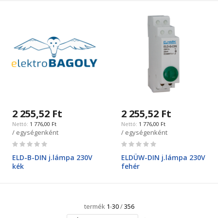
2 255,52 Ft
2 255,52 Ft
1 776,00 Ft
1 776,00 Ft
/ egységenként
/ egységenként
Rating:
Rating:
0%
0%
ELD-B-DIN j.lámpa 230V
ELDÜW-DIN j.lámpa 230V
kék
fehér
termék
1
-
30
/
356