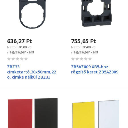
636,27 Ft
755,65 Ft
501,00 Ft
595,00 Ft
/ egységenként
/ egységenként
Rating:
Rating:
0%
0%
ZBZ33
ZB5AZ009 XB5-hoz
címketartó,30x50mm,22
rögzítő keret ZB5AZ009
o, címke nélkül ZBZ33