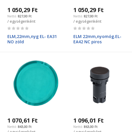
1 050,29 Ft
1 050,29 Ft
827,00 Ft
827,00 Ft
/ egységenként
/ egységenként
Rating:
Rating:
0%
0%
ELM,22mm,nyg EL- EA31
ELM 22mm,nyomóg.EL-
NO zöld
EA42 NC piros
1 070,61 Ft
1 096,01 Ft
843,00 Ft
863,00 Ft
/ egységenként
/ egységenként