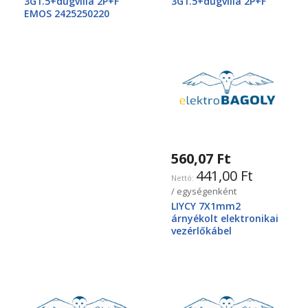
3G1.5+dugvilla 2P+F
3G1.5+dugvilla 2P+F
EMOS 2425250220
560,07 Ft
441,00 Ft
/ egységenként
LIYCY 7X1mm2
árnyékolt elektronikai
vezérlőkábel