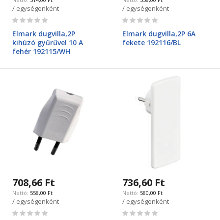
/ egységenként
/ egységenként
Rating:
Rating:
0%
0%
Elmark dugvilla,2P
Elmark dugvilla,2P 6A
kihúzó gyűrűvel 10 A
fekete 192116/BL
fehér 192115/WH
708,66 Ft
736,60 Ft
558,00 Ft
580,00 Ft
/ egységenként
/ egységenként
Rating:
Rating: