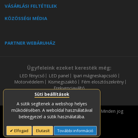
VÁSÁRLÁSI FELTÉTELEK
KÖZÖSSÉGI MÉDIA
PARTNER WEBÁRUHÁZ
Ügyfeleink ezeket keresték még:
LED fénycső
LED panel
Ipari mágneskapcsoló
Motorvédelem
Kismegszakító
Fém elosztószekrény
Frekvenciaváltó
Süti beállítások
A sütik segítenek a webshop helyes
működésében. A weboldal használatával
Copyright © 2019-2023 Soós és Társa Zrt. Minden jog
beleegyezel a sütik használatába.
fenntartava.
Elfogad
Elutasít
További információ