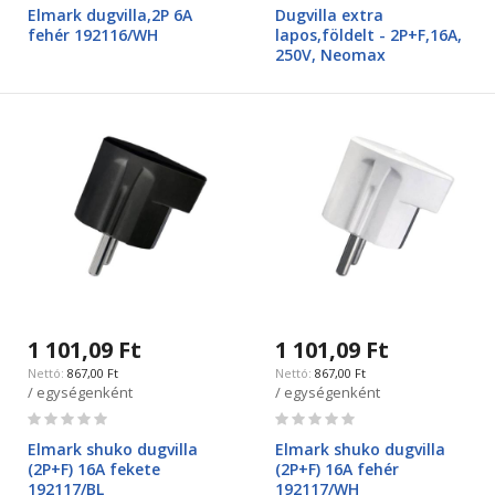
0%
0%
Elmark dugvilla,2P 6A
Dugvilla extra
fehér 192116/WH
lapos,földelt - 2P+F,16A,
250V, Neomax
1 101,09 Ft
1 101,09 Ft
867,00 Ft
867,00 Ft
/ egységenként
/ egységenként
Rating:
Rating:
0%
0%
Elmark shuko dugvilla
Elmark shuko dugvilla
(2P+F) 16A fekete
(2P+F) 16A fehér
192117/BL
192117/WH