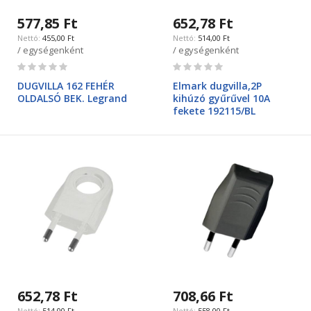
577,85 Ft
652,78 Ft
455,00 Ft
514,00 Ft
/ egységenként
/ egységenként
Rating:
Rating:
0%
0%
DUGVILLA 162 FEHÉR
Elmark dugvilla,2P
OLDALSÓ BEK. Legrand
kihúzó gyűrűvel 10A
fekete 192115/BL
652,78 Ft
708,66 Ft
514,00 Ft
558,00 Ft