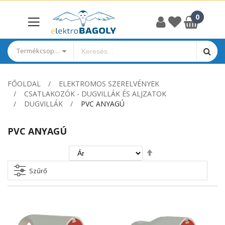
Termékcsoportok
FŐOLDAL
ELEKTROMOS SZERELVÉNYEK
CSATLAKOZÓK - DUGVILLÁK ÉS ALJZATOK
DUGVILLÁK
PVC ANYAGÚ
PVC ANYAGÚ
Csökkenő
irány
beállítása
Szűrő