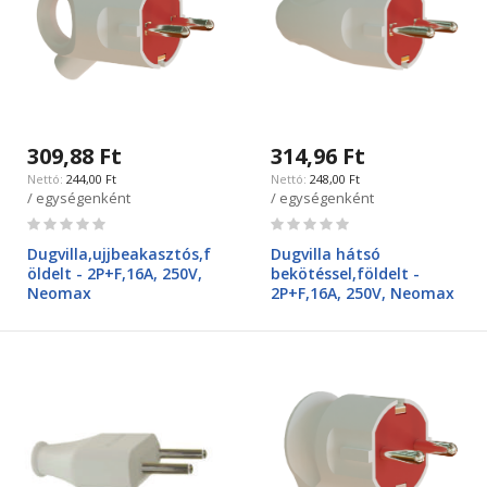
309,88 Ft
314,96 Ft
244,00 Ft
248,00 Ft
/ egységenként
/ egységenként
Rating:
Rating:
0%
0%
Dugvilla,ujjbeakasztós,f
Dugvilla hátsó
öldelt - 2P+F,16A, 250V,
bekötéssel,földelt -
Neomax
2P+F,16A, 250V, Neomax