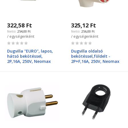
322,58 Ft
325,12 Ft
254,00 Ft
256,00 Ft
/ egységenként
/ egységenként
Rating:
Rating:
0%
0%
Dugvilla "EURO", lapos,
Dugvilla oldalsó
hátsó bekötéssel,
bekötéssel,földelt -
2P,16A, 250V, Neomax
2P+F,16A, 250V, Neomax