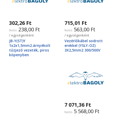
302,26 Ft
715,01 Ft
238,00 Ft
563,00 Ft
/ egységenként
/ egységenként
JB-Y(ST)Y
Vezérlőkábel sodrott
1x2x1,5mm2.árnyékolt
erekkel (YSLY-OZ)
tűzjező vezeték, piros
3X2,5mm2 300/500V
köpenyben
7 071,36 Ft
5 568,00 Ft