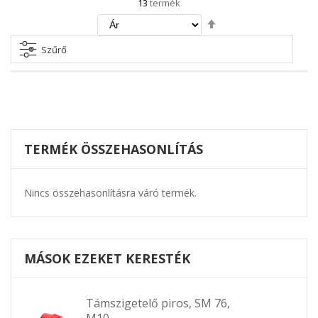
13
termék
Csökkenő
irány
beállítása
Szűrő
TERMÉK ÖSSZEHASONLÍTÁS
Nincs összehasonlításra váró termék.
MÁSOK EZEKET KERESTÉK
Támszigetelő piros, SM 76,