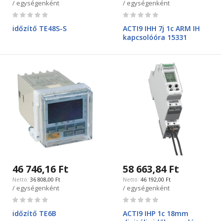
/ egységenként
/ egységenként
Rating:
Rating:
0%
0%
időzítő TE48S-S
ACTI9 IHH 7j 1c ARM IH
kapcsolóóra 15331
46 746,16 Ft
58 663,84 Ft
36 808,00 Ft
46 192,00 Ft
/ egységenként
/ egységenként
Rating:
Rating:
0%
0%
időzítő TE6B
ACTI9 IHP 1c 18mm