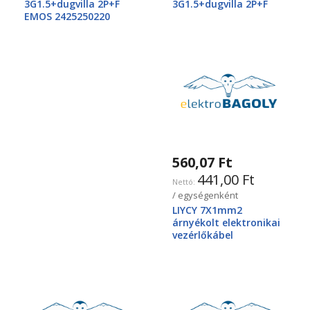
3G1.5+dugvilla 2P+F
3G1.5+dugvilla 2P+F
EMOS 2425250220
560,07 Ft
441,00 Ft
/ egységenként
LIYCY 7X1mm2
árnyékolt elektronikai
vezérlőkábel