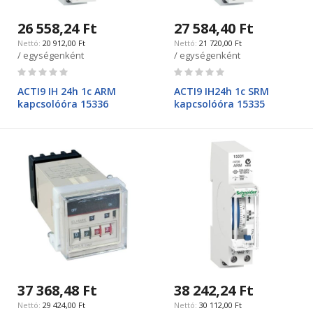
26 558,24 Ft
27 584,40 Ft
20 912,00 Ft
21 720,00 Ft
/ egységenként
/ egységenként
Rating:
Rating:
0%
0%
ACTI9 IH 24h 1c ARM
ACTI9 IH24h 1c SRM
kapcsolóóra 15336
kapcsolóóra 15335
37 368,48 Ft
38 242,24 Ft
29 424,00 Ft
30 112,00 Ft