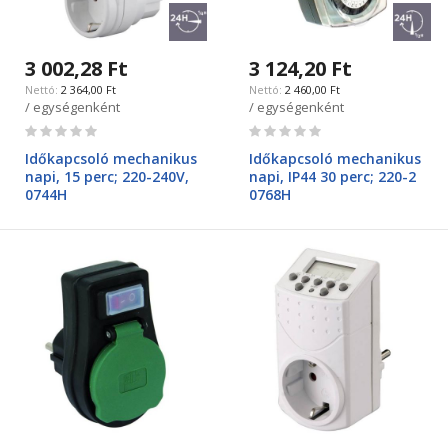
3 002,28 Ft
3 124,20 Ft
2 364,00 Ft
2 460,00 Ft
/ egységenként
/ egységenként
Rating:
Rating:
0%
0%
Időkapcsoló mechanikus
Időkapcsoló mechanikus
napi, 15 perc; 220-240V,
napi, IP44 30 perc; 220-2
0744H
0768H