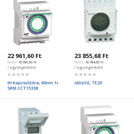
22 961,60 Ft
23 855,68 Ft
18 080,00 Ft
18 784,00 Ft
/ egységenként
/ egységenként
Rating:
Rating:
0%
0%
IH Kapcsolóóra, 60mn 1c
időzítő, TE20
SRM CCT15338