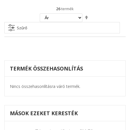
26
termék
Csökkenő
irány
beállítása
Szűrő
TERMÉK ÖSSZEHASONLÍTÁS
Nincs összehasonlításra váró termék.
MÁSOK EZEKET KERESTÉK