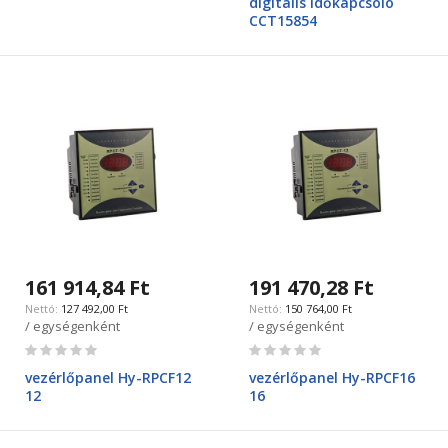
digitális időkapcsoló
CCT15854
161 914,84 Ft
191 470,28 Ft
127 492,00 Ft
150 764,00 Ft
/ egységenként
/ egységenként
Rating:
Rating:
0%
0%
vezérlőpanel Hy-RPCF12
vezérlőpanel Hy-RPCF16
12
16