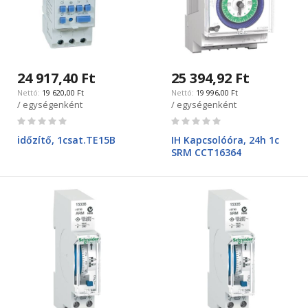
24 917,40 Ft
25 394,92 Ft
19 620,00 Ft
19 996,00 Ft
/ egységenként
/ egységenként
Rating:
Rating:
0%
0%
időzítő, 1csat.TE15B
IH Kapcsolóóra, 24h 1c
SRM CCT16364