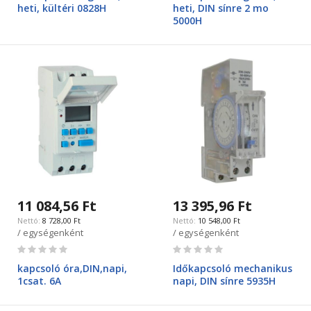
heti, kültéri 0828H
heti, DIN sínre 2 mo
5000H
11 084,56 Ft
13 395,96 Ft
8 728,00 Ft
10 548,00 Ft
/ egységenként
/ egységenként
Rating:
Rating:
0%
0%
kapcsoló óra,DIN,napi,
Időkapcsoló mechanikus
1csat. 6A
napi, DIN sínre 5935H