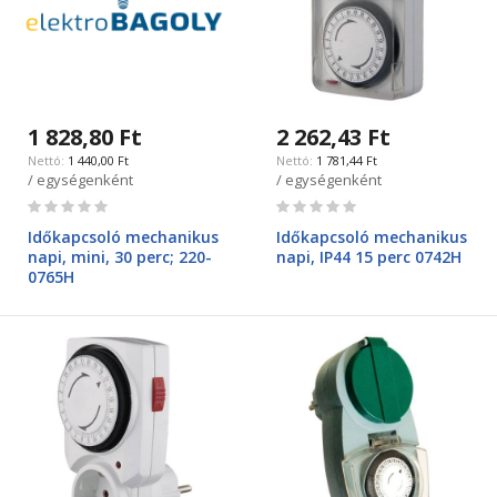
1 828,80 Ft
2 262,43 Ft
1 440,00 Ft
1 781,44 Ft
/ egységenként
/ egységenként
Rating:
Rating:
0%
0%
Időkapcsoló mechanikus
Időkapcsoló mechanikus
napi, mini, 30 perc; 220-
napi, IP44 15 perc 0742H
0765H