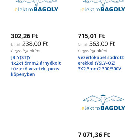
302,26 Ft
715,01 Ft
238,00 Ft
563,00 Ft
/ egységenként
/ egységenként
JB-Y(ST)Y
Vezérlőkábel sodrott
1x2x1,5mm2.árnyékolt
erekkel (YSLY-OZ)
tűzjező vezeték, piros
3X2,5mm2 300/500V
köpenyben
7 071,36 Ft