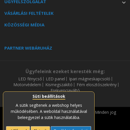
ÜGYFÉLSZOLGÁLAT
VÁSÁRLÁSI FELTÉTELEK
KÖZÖSSÉGI MÉDIA
PARTNER WEBÁRUHÁZ
Ügyfeleink ezeket keresték még:
LED fénycső
LED panel
Ipari mágneskapcsoló
Motorvédelem
Kismegszakító
Fém elosztószekrény
Frekvenciaváltó
Süti beállítások
A sütik segítenek a webshop helyes
működésében. A weboldal használatával
Copyright © 2019-2023 Soós és Társa Zrt. Minden jog
beleegyezel a sütik használatába.
fenntartava.