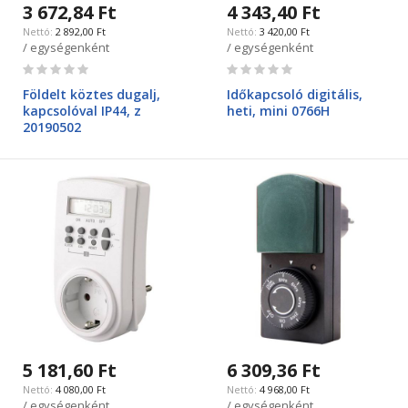
3 672,84 Ft
4 343,40 Ft
2 892,00 Ft
3 420,00 Ft
/ egységenként
/ egységenként
Rating:
Rating:
0%
0%
Földelt köztes dugalj,
Időkapcsoló digitális,
kapcsolóval IP44, z
heti, mini 0766H
20190502
5 181,60 Ft
6 309,36 Ft
4 080,00 Ft
4 968,00 Ft
/ egységenként
/ egységenként