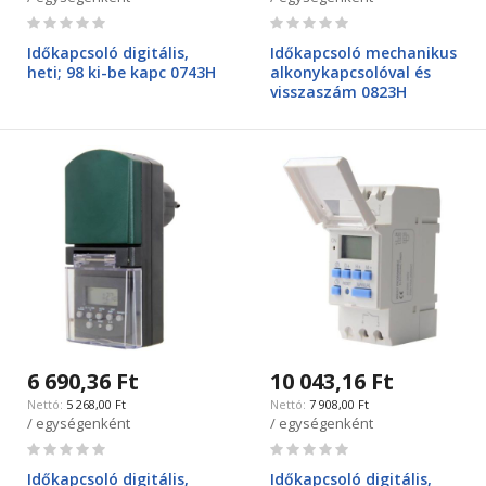
Rating:
Rating:
0%
0%
Időkapcsoló digitális,
Időkapcsoló mechanikus
heti; 98 ki-be kapc 0743H
alkonykapcsolóval és
visszaszám 0823H
6 690,36 Ft
10 043,16 Ft
5 268,00 Ft
7 908,00 Ft
/ egységenként
/ egységenként
Rating:
Rating:
0%
0%
Időkapcsoló digitális,
Időkapcsoló digitális,