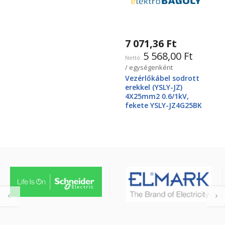
7 071,36 Ft
5 568,00 Ft
/ egységenként
Vezérlőkábel sodrott
erekkel (YSLY-JZ)
4X25mm2 0.6/1kV,
fekete YSLY-JZ4G25BK