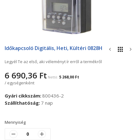
Ugrás
a
Időkapcsoló Digitális, Heti, Kültéri 0828H
képgaléria
elejére
Legyél Te az első, aki véleményt ír erről a termékről
6 690,36 Ft
5 268,00 Ft
/ egységenként
Gyári cikkszám
800436-2
Szállíthatóság
7 nap
Mennyiség