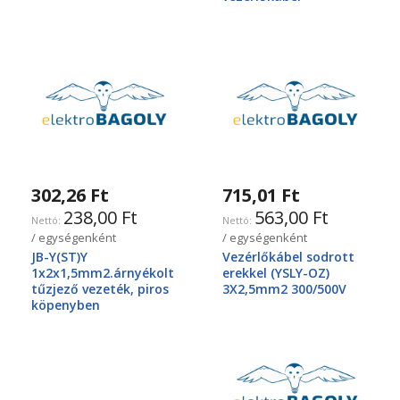
302,26 Ft
715,01 Ft
238,00 Ft
563,00 Ft
/ egységenként
/ egységenként
JB-Y(ST)Y
Vezérlőkábel sodrott
1x2x1,5mm2.árnyékolt
erekkel (YSLY-OZ)
tűzjező vezeték, piros
3X2,5mm2 300/500V
köpenyben