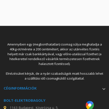
Amennyiben egy (megbonthatatlan) csomag súlya meghaladja a
40kg-ot/mérete a 200 centimétert, akkor az utánvétes fizetés
helyett már csak bankkártyával, vagy előre-utalással fizethet (a
hitelkerettel rendelkező vásárlók természetesen fizethetnek
halasztott fizetéssel).
Elnézésüket kérjük, de a nyári szabadságok miatt hosszabb lehet
a szállítási idő csomagküldő szolgálattal.
CÉGINFORMÁCIÓK
BOLT-ELEKTROBAGOLY
1163 Budapest, Kövirózsa u. 5.