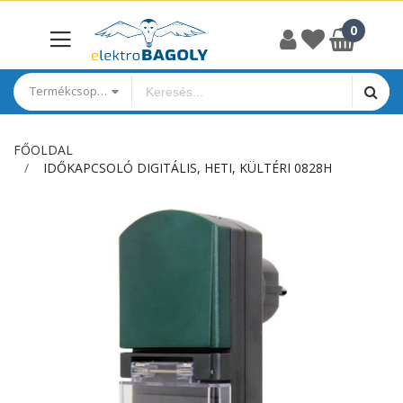
Termékcsoportok
FŐOLDAL
IDŐKAPCSOLÓ DIGITÁLIS, HETI, KÜLTÉRI 0828H
Ugrás
a
képgaléria
végére