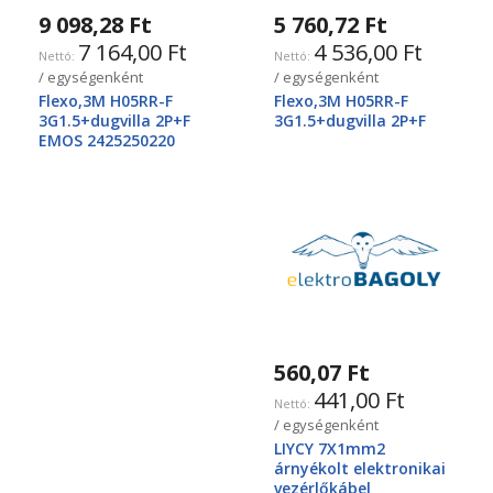
9 098,28 Ft
5 760,72 Ft
7 164,00 Ft
4 536,00 Ft
/ egységenként
/ egységenként
Flexo,3M H05RR-F
Flexo,3M H05RR-F
3G1.5+dugvilla 2P+F
3G1.5+dugvilla 2P+F
EMOS 2425250220
560,07 Ft
441,00 Ft
/ egységenként
LIYCY 7X1mm2
árnyékolt elektronikai
vezérlőkábel