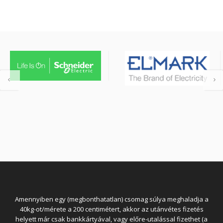
Amennyiben egy (megbonthatatlan) csomag súlya meghaladja a
40kg-ot/mérete a 200 centimétert, akkor az utánvétes fizetés
helyett már csak bankkártyával, vagy előre-utalással fizethet (a