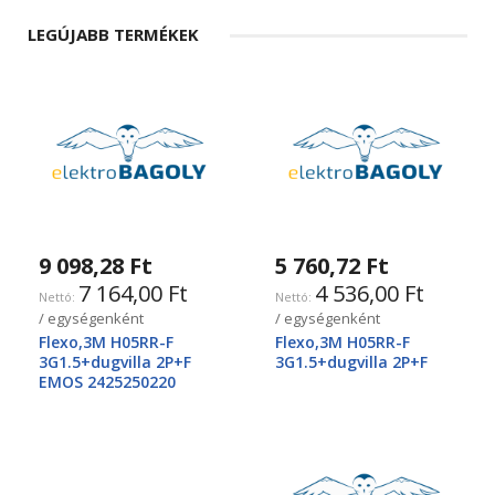
LEGÚJABB TERMÉKEK
9 098,28 Ft
5 760,72 Ft
7 164,00 Ft
4 536,00 Ft
/ egységenként
/ egységenként
Flexo,3M H05RR-F
Flexo,3M H05RR-F
3G1.5+dugvilla 2P+F
3G1.5+dugvilla 2P+F
EMOS 2425250220