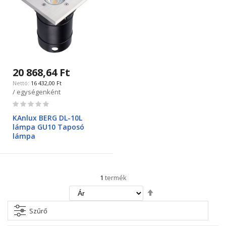
20 868,64 Ft
16 432,00 Ft
/ egységenként
Rating:
0%
KAnlux BERG DL-10L
lámpa GU10 Taposó
lámpa
1
termék
Csökkenő
irány
beállítása
Szűrő