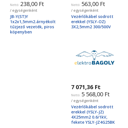
238,00 Ft
563,00 Ft
/ egységenként
/ egységenként
JB-Y(ST)Y
Vezérlőkábel sodrott
1x2x1,5mm2.árnyékolt
erekkel (YSLY-OZ)
tűzjező vezeték, piros
3X2,5mm2 300/500V
köpenyben
7 071,36 Ft
5 568,00 Ft
/ egységenként
Vezérlőkábel sodrott
erekkel (YSLY-JZ)
4X25mm2 0.6/1kV,
fekete YSLY-JZ4G25BK