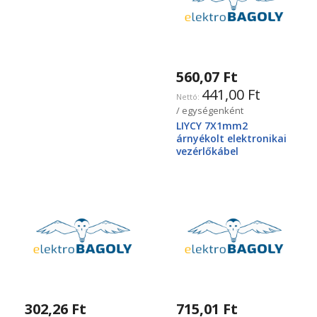
560,07 Ft
441,00 Ft
/ egységenként
LIYCY 7X1mm2
árnyékolt elektronikai
vezérlőkábel
302,26 Ft
715,01 Ft