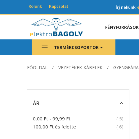
Rólunk
Kapcsolat
Írj nekünk:
FÉNYFORRÁSOK
TERMÉKCSOPORTOK
FŐOLDAL
VEZETÉKEK-KÁBELEK
GYENGEÁRA
ÁR
termék
0,00 Ft
-
99,99 Ft
5
termék
100,00 Ft
és felette
6