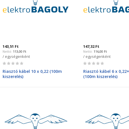
143,51 Ft
147,32 Ft
113,00 Ft
116,00 Ft
/ egységenként
/ egységenként
Rating:
Rating:
0%
0%
Riasztó kábel 10 x 0,22 (100m
Riasztó kábel 6 x 0,22+
kiszerelés)
(100m kiszerelés)