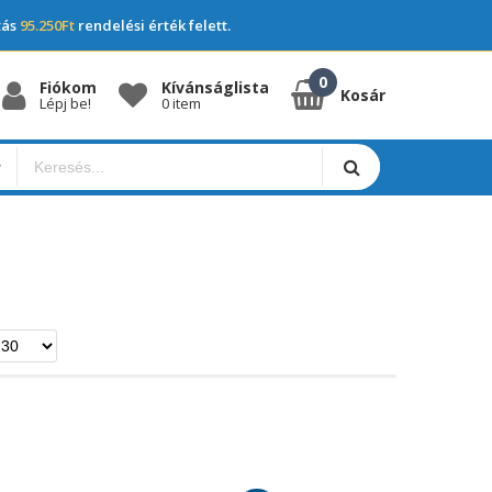
tás
95.250Ft
rendelési érték felett.
Fiókom
Kívánságlista
Kosár
Lépj be!
0 item