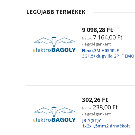
LEGÚJABB TERMÉKEK
9 098,28 Ft
7 164,00 Ft
/ egységenként
Flexo,3M H05RR-F
3G1.5+dugvilla 2P+F EMO
2425250220
302,26 Ft
238,00 Ft
/ egységenként
JB-Y(ST)Y
1x2x1,5mm2.árnyékolt
tűzjező vezeték, piros