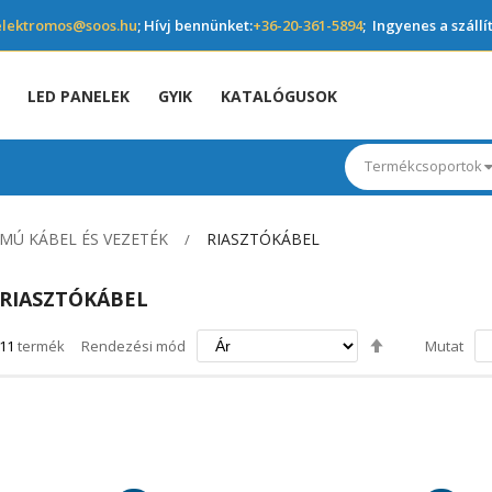
elektromos@soos.hu
; Hívj bennünket:
+36-20-361-5894
; Ingyenes a szállí
LED PANELEK
GYIK
KATALÓGUSOK
Termékcsoportok
MÚ KÁBEL ÉS VEZETÉK
RIASZTÓKÁBEL
RIASZTÓKÁBEL
Csökkenő
11
termék
Rendezési mód
Mutat
irány
beállítása