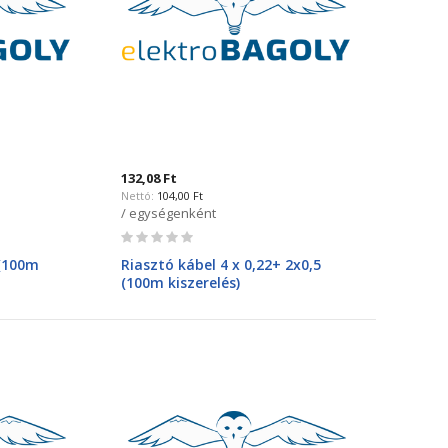
132,08 Ft
104,00 Ft
/ egységenként
Rating:
0%
 (100m
Riasztó kábel 4 x 0,22+ 2x0,5
(100m kiszerelés)