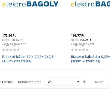
175,26 Ft
191,77 Ft
138,00 Ft
151,00 Ft
/ egységenként
/ egységenként
Rating:
Rating:
0%
0%
Riasztó kábel 10 x 0,22+ 2x0,5
Riasztó kábel 8 x 0,22+
(100m kiszerelés)
(100m kiszerelés)
Csökkenő
11
termék
Rendezési mód
Mutat
irány
beállítása