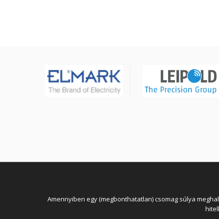
köpenyben
Amennyiben egy (megbonthatatlan) csomag súlya meghaladja
hite