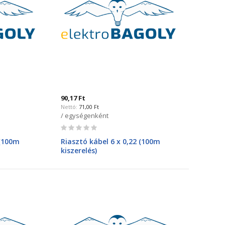
90,17 Ft
71,00 Ft
/ egységenként
Rating:
0%
 (100m
Riasztó kábel 6 x 0,22 (100m
kiszerelés)