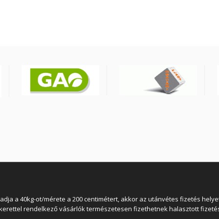
 a 40kg-ot/mérete a 200 centimétert, akkor az utánvétes fizetés helyett
lkerettel rendelkező vásárlók természetesen fizethetnek halasztott fizetés