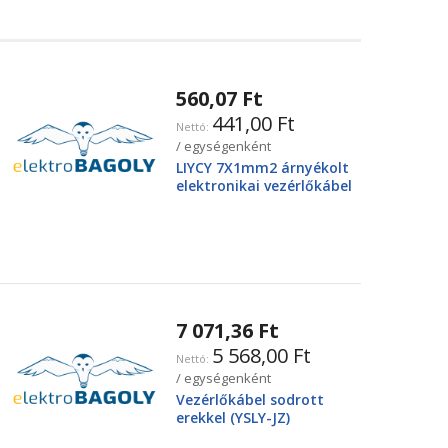
560,07 Ft
441,00 Ft
/ egységenként
LIYCY 7X1mm2 árnyékolt
elektronikai vezérlőkábel
7 071,36 Ft
5 568,00 Ft
/ egységenként
Vezérlőkábel sodrott
erekkel (YSLY-JZ)
4X25mm2 0.6/1kV, fekete