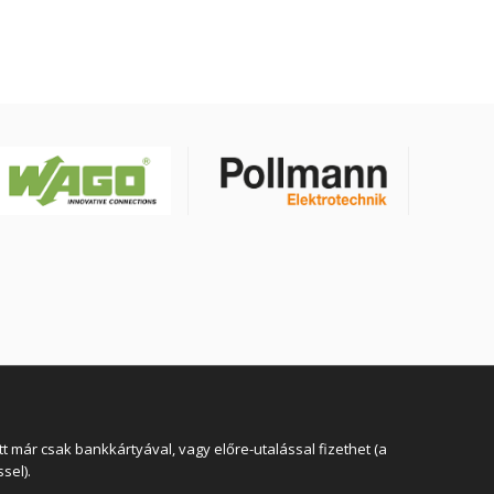
YSLY-JZ4G25BK
 már csak bankkártyával, vagy előre-utalással fizethet (a
sel).