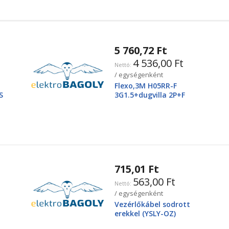
5 760,72 Ft
4 536,00 Ft
/ egységenként
Flexo,3M H05RR-F
S
3G1.5+dugvilla 2P+F
715,01 Ft
563,00 Ft
/ egységenként
Vezérlőkábel sodrott
erekkel (YSLY-OZ)
3X2,5mm2 300/500V