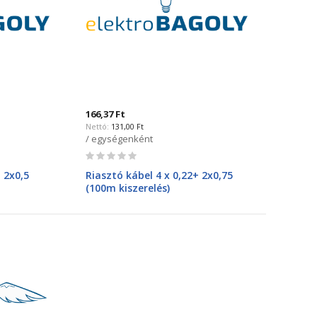
166,37 Ft
131,00 Ft
/ egységenként
Rating:
0%
 2x0,5
Riasztó kábel 4 x 0,22+ 2x0,75
(100m kiszerelés)