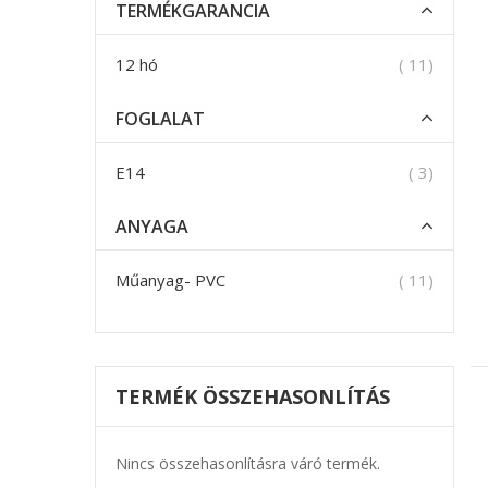
TERMÉKGARANCIA
termék
12 hó
11
FOGLALAT
termék
E14
3
ANYAGA
termék
Műanyag- PVC
11
TERMÉK ÖSSZEHASONLÍTÁS
Nincs összehasonlításra váró termék.