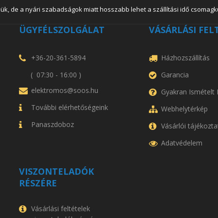
ük, de a nyári szabadságok miatt hosszabb lehet a szállítási idő csomagkü
ÜGYFÉLSZOLGÁLAT
VÁSÁRLÁSI FEL
+36-20-361-5894
Házhozszállítás
( 07:30 - 16:00 )
Garancia
elektromos@soos.hu
Gyakran Ismételt
További elérhetőségeink
Webhelytérkép
Panaszdoboz
Vásárlói tájékozta
Adatvédelem
VISZONTELADÓK
RÉSZÉRE
Vásárlási feltételek