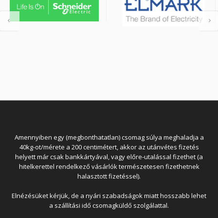
Amennyiben egy (megbonthatatlan) csomag súlya meghaladja a
40kg-ot/mérete a 200 centimétert, akkor az utánvétes fizetés
helyett már csak bankkártyával, vagy előre-utalással fizethet (a
hitelkerettel rendelkező vásárlók természetesen fizethetnek
halasztott fizetéssel).
Elnézésüket kérjük, de a nyári szabadságok miatt hosszabb lehet
a szállítási idő csomagküldő szolgálattal.