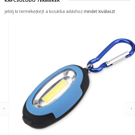
KAPCSOLÓDÓ TERMÉKEK
Jelölj ki terméke(ke)t a kosárba adáshoz
mindet kiválaszt