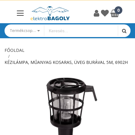
Termékcsoportok
FŐOLDAL
KÉZILÁMPA, MŰANYAG KOSARAS, ÜVEG BURÁVAL 5M, 6902H
Ugrás
a
képgaléria
végére