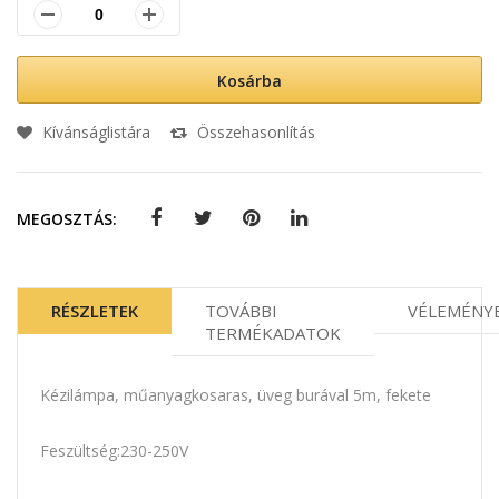
Kosárba
Kívánságlistára
Összehasonlítás
MEGOSZTÁS:
RÉSZLETEK
TOVÁBBI
VÉLEMÉNY
TERMÉKADATOK
Kézilámpa, műanyagkosaras, üveg burával 5m, fekete
Feszültség:230-250V