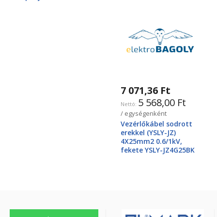
7 071,36 Ft
5 568,00 Ft
/ egységenként
Vezérlőkábel sodrott
erekkel (YSLY-JZ)
4X25mm2 0.6/1kV,
fekete YSLY-JZ4G25BK