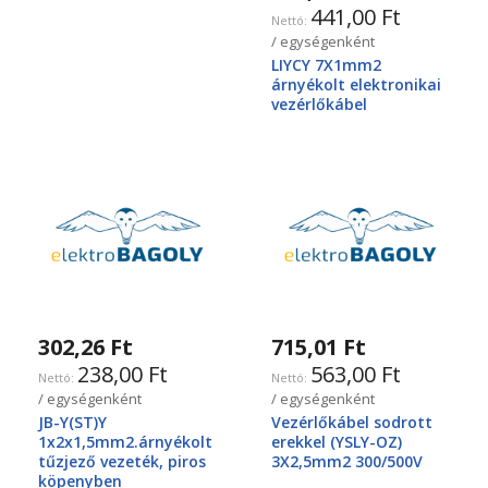
441,00 Ft
/ egységenként
LIYCY 7X1mm2
árnyékolt elektronikai
vezérlőkábel
302,26 Ft
715,01 Ft
238,00 Ft
563,00 Ft
/ egységenként
/ egységenként
JB-Y(ST)Y
Vezérlőkábel sodrott
1x2x1,5mm2.árnyékolt
erekkel (YSLY-OZ)
tűzjező vezeték, piros
3X2,5mm2 300/500V
köpenyben