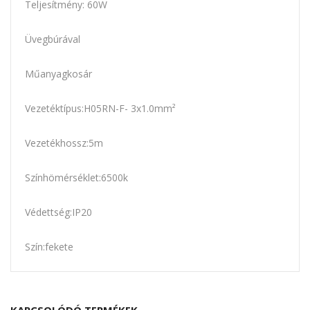
Teljesítmény: 60W
Üvegbúrával
Műanyagkosár
Vezetéktípus:H05RN-F- 3x1.0mm²
Vezetékhossz:5m
Színhömérséklet:6500k
Védettség:IP20
Szín:fekete