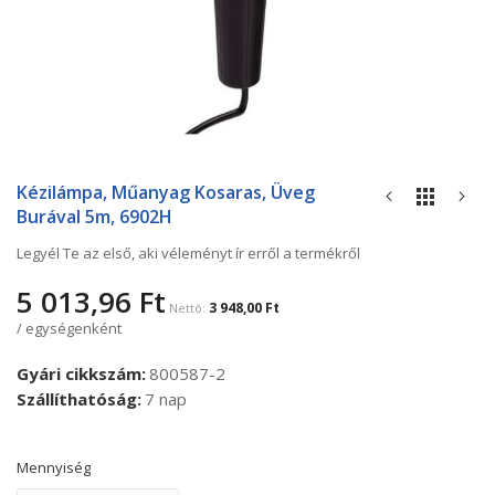
Ugrás
a
Kézilámpa, Műanyag Kosaras, Üveg
képgaléria
Burával 5m, 6902H
elejére
Legyél Te az első, aki véleményt ír erről a termékről
5 013,96 Ft
3 948,00 Ft
/ egységenként
Gyári cikkszám
800587-2
Szállíthatóság
7 nap
Mennyiség