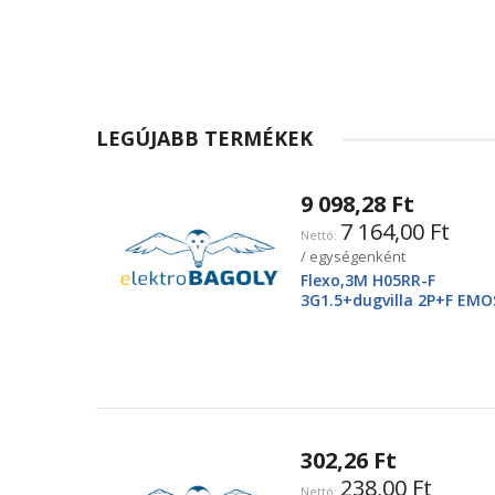
LEGÚJABB TERMÉKEK
9 098,28 Ft
7 164,00 Ft
/ egységenként
Flexo,3M H05RR-F
3G1.5+dugvilla 2P+F EMO
2425250220
302,26 Ft
238,00 Ft