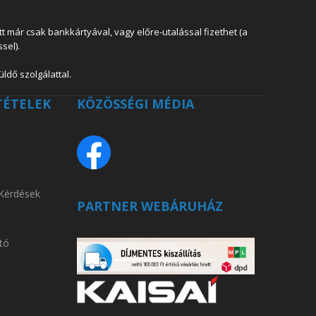
 már csak bankkártyával, vagy előre-utalással fizethet (a
sel).
ldő szolgálattal.
TÉTELEK
KÖZÖSSÉGI MÉDIA
 Kérdések
PARTNER WEBÁRUHÁZ
tó