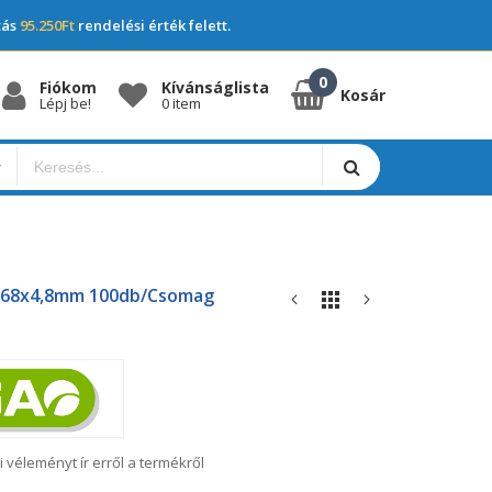
tás
95.250Ft
rendelési érték felett.
Fiókom
Kívánságlista
Kosár
Lépj be!
0 item
368x4,8mm 100db/csomag
i véleményt ír erről a termékről