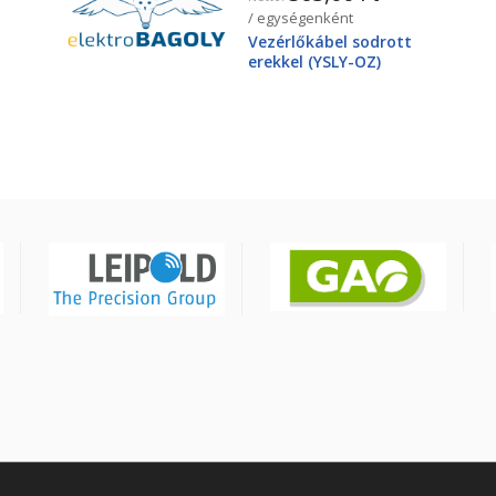
/ egységenként
Vezérlőkábel sodrott
erekkel (YSLY-OZ)
3X2,5mm2 300/500V