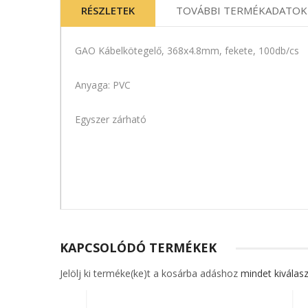
RÉSZLETEK
TOVÁBBI TERMÉKADATOK
GAO Kábelkötegelő, 368x4.8mm, fekete, 100db/cs
Anyaga: PVC
Egyszer zárható
KAPCSOLÓDÓ TERMÉKEK
Jelölj ki terméke(ke)t a kosárba adáshoz
mindet kiválasz