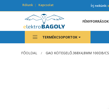
Rólunk
Kapcsolat
Írj nekünk:
FÉNYFORRÁSOK
TERMÉKCSOPORTOK
FŐOLDAL
GAO KÖTEGELŐ.368X4,8MM 100DB/C
Ugrás
a
képgaléria
végére