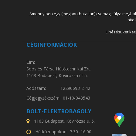
Amennyiben egy (megbonthatatlan) csomag súlya meghaladja
hite
Elnézésüket kérj
CÉGINFORMÁCIÓK
Cím:
Soós és Társa Hűtőtechnikai Zrt.
1163 Budapest, Kövirózsa út 5.
Adószám: 12290693-2-42
Cégjegyzékszám: 01-10-043543
BOLT-ELEKTROBAGOLY
1163 Budapest, Kövirózsa u. 5.
Hétköznapokon: 7:30- 16:00