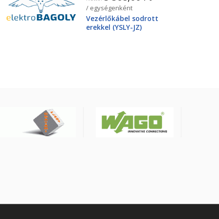
/ egységenként
Vezérlőkábel sodrott
erekkel (YSLY-JZ)
4X25mm2 0.6/1kV, fekete
YSLY-JZ4G25BK