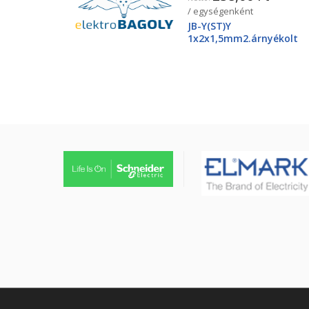
/ egységenként
JB-Y(ST)Y
1x2x1,5mm2.árnyékolt
tűzjező vezeték, piros
köpenyben