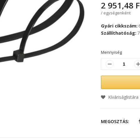
2 951,48 F
/ egységenként
Gyári cikkszám
Szállíthatóság
7
Mennyiség
Kívánságlistára
MEGOSZTÁS: