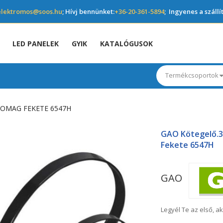
elektromos@soos.hu
; Hívj bennünket:
+36-20-361-5894
; Ingyenes a szállí
LED PANELEK
GYIK
KATALÓGUSOK
Termékcsoportok
SOMAG FEKETE 6547H
GAO Kötegelő.
Fekete 6547H
GAO
Legyél Te az első, ak