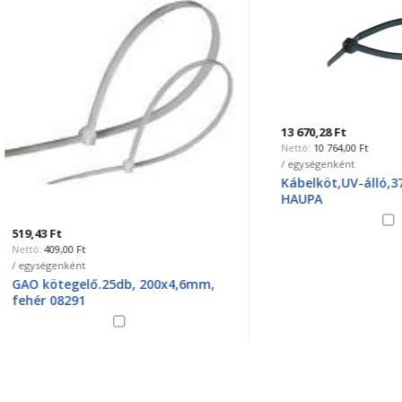
13 670,28 Ft
10 764,00 Ft
/ egységenként
Kábelköt,UV-álló,370x7,6,fe
HAUPA
Ft
09,00 Ft
genként
ötegelő.25db, 200x4,6mm,
08291