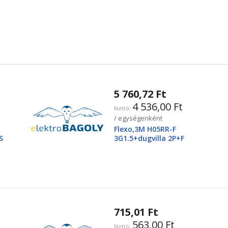
5 760,72 Ft
4 536,00 Ft
/ egységenként
Flexo,3M H05RR-F
S
3G1.5+dugvilla 2P+F
715,01 Ft
563,00 Ft