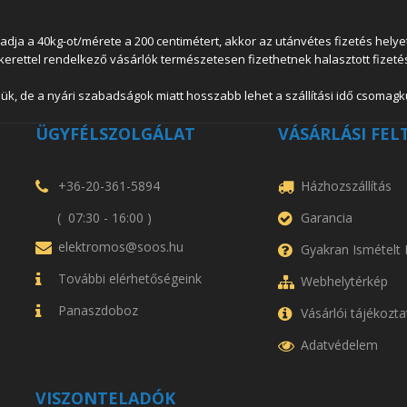
 a 40kg-ot/mérete a 200 centimétert, akkor az utánvétes fizetés helyett
lkerettel rendelkező vásárlók természetesen fizethetnek halasztott fizetés
ük, de a nyári szabadságok miatt hosszabb lehet a szállítási idő csomagkü
ÜGYFÉLSZOLGÁLAT
VÁSÁRLÁSI FEL
+36-20-361-5894
Házhozszállítás
( 07:30 - 16:00 )
Garancia
elektromos@soos.hu
Gyakran Ismételt
További elérhetőségeink
Webhelytérkép
Panaszdoboz
Vásárlói tájékozta
Adatvédelem
VISZONTELADÓK