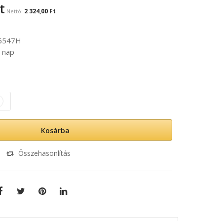
t
2 324,00 Ft
6547H
 nap
Kosárba
Összehasonlítás