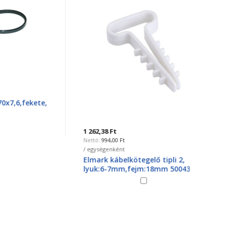
kete,
411,48
3
1 262,38 Ft
/ egysé
994,00 Ft
Kábel
/ egységenként
50015
Elmark kábelkötegelő tipli 2,
lyuk:6-7mm,fejm:18mm 500434