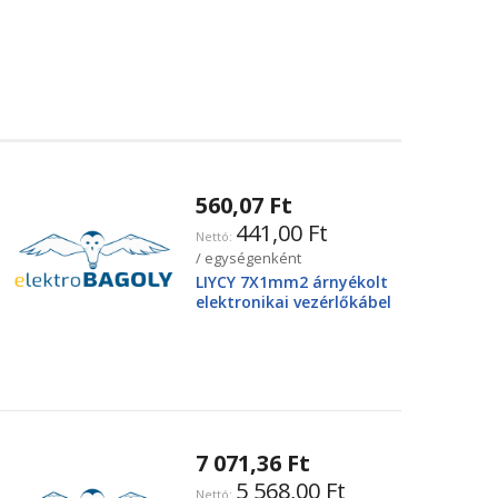
560,07 Ft
441,00 Ft
/ egységenként
LIYCY 7X1mm2 árnyékolt
elektronikai vezérlőkábel
7 071,36 Ft
5 568,00 Ft