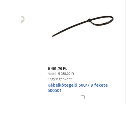
6 461,76 Ft
5 088,00 Ft
519,43 
/ egységenként
4
Kábelkötegelő 500/7.9 fekete
/ egysé
500501
GAO k
fehér 