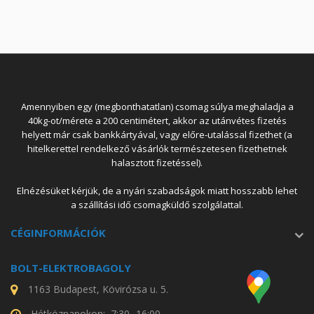
Amennyiben egy (megbonthatatlan) csomag súlya meghaladja a
40kg-ot/mérete a 200 centimétert, akkor az utánvétes fizetés
helyett már csak bankkártyával, vagy előre-utalással fizethet (a
hitelkerettel rendelkező vásárlók természetesen fizethetnek
halasztott fizetéssel).
Elnézésüket kérjük, de a nyári szabadságok miatt hosszabb lehet
a szállítási idő csomagküldő szolgálattal.
CÉGINFORMÁCIÓK
BOLT-ELEKTROBAGOLY
1163 Budapest, Kövirózsa u. 5.
Hétköznapokon: 7:30- 16:00