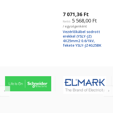
7 071,36 Ft
5 568,00 Ft
/ egységenként
Vezérlőkábel sodrott
erekkel (YSLY-JZ)
4X25mm2 0.6/1kV,
fekete YSLY-JZ4G25BK