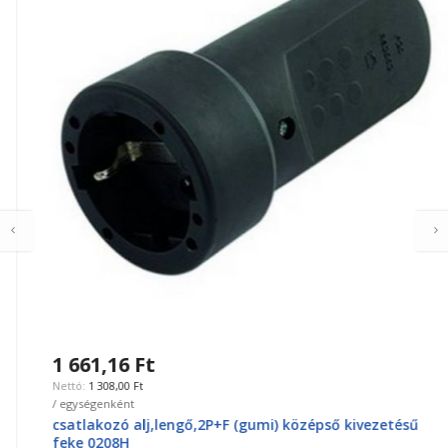
1 661,16 Ft
1 308,00 Ft
/ egységenként
csatlakozó alj,lengő,2P+F (gumi) középső kivezetésű
feke 0208H