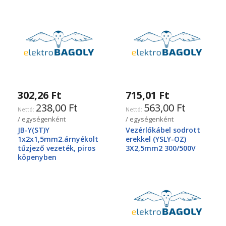
302,26 Ft
715,01 Ft
238,00 Ft
563,00 Ft
/ egységenként
/ egységenként
JB-Y(ST)Y
Vezérlőkábel sodrott
1x2x1,5mm2.árnyékolt
erekkel (YSLY-OZ)
tűzjező vezeték, piros
3X2,5mm2 300/500V
köpenyben