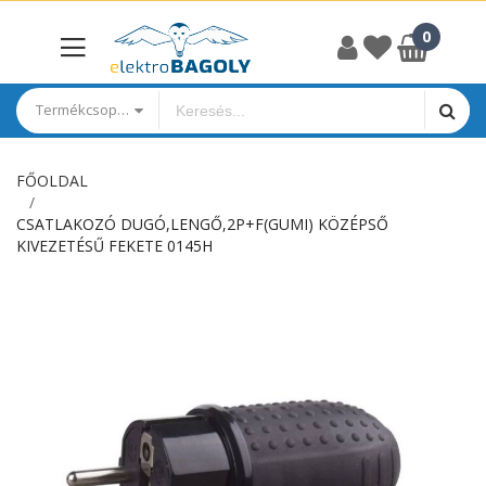
Termékcsoportok
FŐOLDAL
CSATLAKOZÓ DUGÓ,LENGŐ,2P+F(GUMI) KÖZÉPSŐ
KIVEZETÉSŰ FEKETE 0145H
Ugrás
a
képgaléria
végére