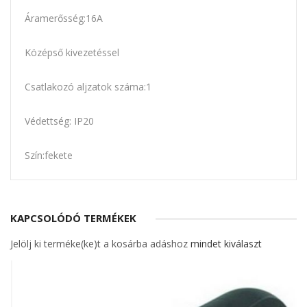
Áramerősség:16A
Középső kivezetéssel
Csatlakozó aljzatok száma:1
Védettség: IP20
Szín:fekete
KAPCSOLÓDÓ TERMÉKEK
Jelölj ki terméke(ke)t a kosárba adáshoz
mindet kiválaszt