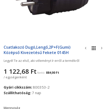
Ugrás
a
Csatlakozó Dugó,lengő,2P+F(gumi)
képgaléria
Középső Kivezetésű Fekete 0145H
elejére
Legyél Te az első, aki véleményt ír erről a termékről
1 122,68 Ft
884,00 Ft
/ egységenként
Gyári cikkszám
800353-2
Szállíthatóság
7 nap
Mennyiség