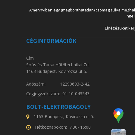
Amennyiben egy (megbonthatatlan) csomag súlya meghaladja
hite
Elnézésüket kérj
CÉGINFORMÁCIÓK
Cím:
Soós és Társa Hűtőtechnikai Zrt.
1163 Budapest, Kövirózsa út 5.
Adószám: 12290693-2-42
Cégjegyzékszám: 01-10-043543
BOLT-ELEKTROBAGOLY
1163 Budapest, Kövirózsa u. 5.
Hétköznapokon: 7:30- 16:00