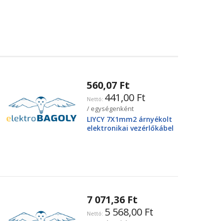
560,07 Ft
441,00 Ft
/ egységenként
LIYCY 7X1mm2 árnyékolt
elektronikai vezérlőkábel
7 071,36 Ft
5 568,00 Ft