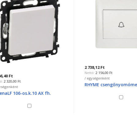
2 738,12 Ft
2 156,00 Ft
0 Ft
/ egységenként
320,00 Ft
RHYME csengőnyomómetál-
genként
LF 106-os.k.10 AX fh.