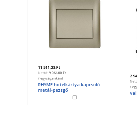
11 511,28 Ft
9 064,00 Ft
2 946,4
/ egységenként
2 
-
RHYME hotelkártya kapcsoló
/ egysé
metál-pezsgő
Valena