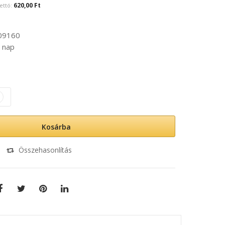
620,00 Ft
09160
 nap
Kosárba
Összehasonlítás