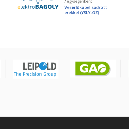
/ egységenként
Vezérlőkábel sodrott
erekkel (YSLY-OZ)
3X2,5mm2 300/500V