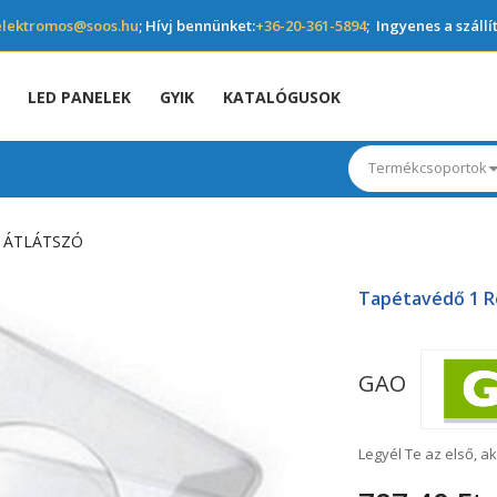
elektromos@soos.hu
; Hívj bennünket:
+36-20-361-5894
; Ingyenes a szállí
LED PANELEK
GYIK
KATALÓGUSOK
Termékcsoportok
 ÁTLÁTSZÓ
Tapétavédő 1 R
GAO
Legyél Te az első, ak