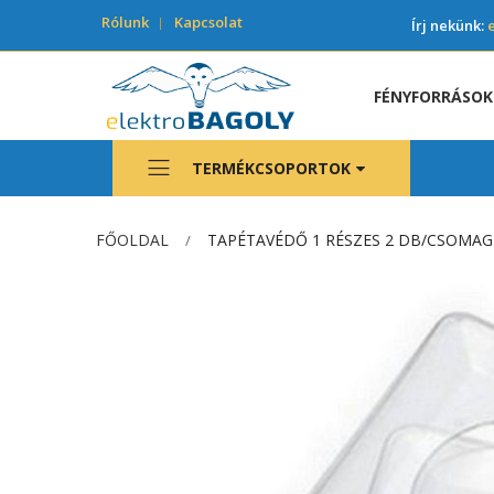
Rólunk
Kapcsolat
Írj nekünk:
FÉNYFORRÁSOK
TERMÉKCSOPORTOK
FŐOLDAL
TAPÉTAVÉDŐ 1 RÉSZES 2 DB/CSOMAG
Ugrás
a
képgaléria
végére