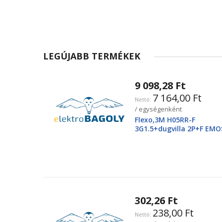
LEGÚJABB TERMÉKEK
9 098,28 Ft
7 164,00 Ft
/ egységenként
Flexo,3M H05RR-F
3G1.5+dugvilla 2P+F EMO
2425250220
302,26 Ft
238,00 Ft