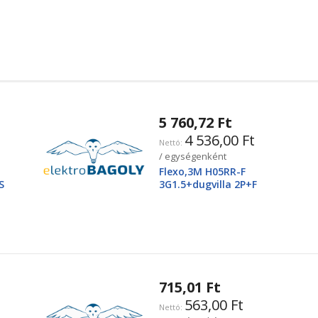
5 760,72 Ft
4 536,00 Ft
/ egységenként
Flexo,3M H05RR-F
S
3G1.5+dugvilla 2P+F
715,01 Ft
563,00 Ft