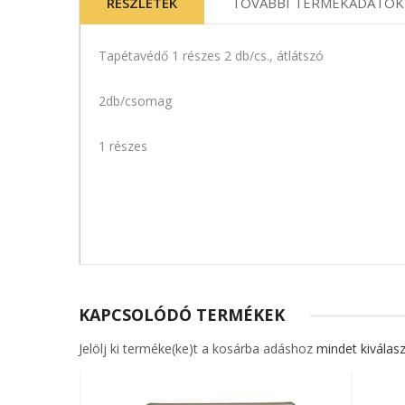
RÉSZLETEK
TOVÁBBI TERMÉKADATOK
Tapétavédő 1 részes 2 db/cs., átlátszó
2db/csomag
1 részes
KAPCSOLÓDÓ TERMÉKEK
Jelölj ki terméke(ke)t a kosárba adáshoz
mindet kiválasz