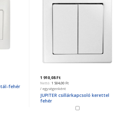
2 738,1
2
1 910,08 Ft
/ egysé
1 504,00 Ft
fehér
RHYM
/ egységenként
szürk
JUPITER csillárkapcsoló kerettel
fehér