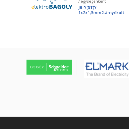
/ egységenként
JB-Y(ST)Y
1x2x1,5mm2.árnyékolt
tűzjező vezeték, piros
köpenyben