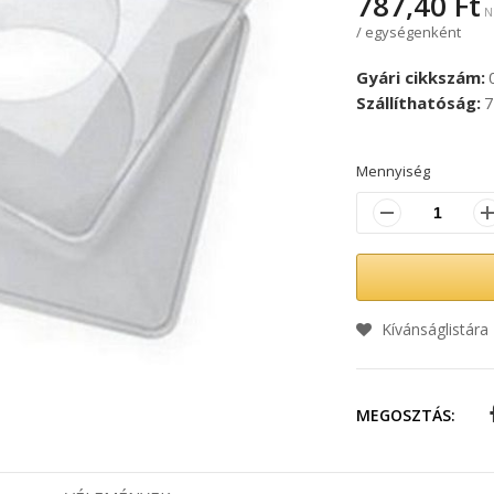
787,40 Ft
/ egységenként
Gyári cikkszám
Szállíthatóság
7
Mennyiség
Kívánságlistára
MEGOSZTÁS: