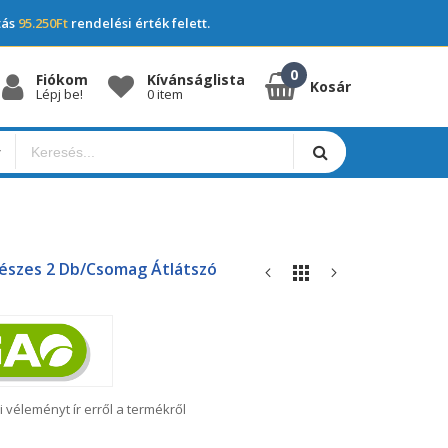
tás
95.250Ft
rendelési érték felett.
Fiókom
Kívánságlista
Kosár
Lépj be!
0 item
észes 2 Db/csomag Átlátszó
i véleményt ír erről a termékről