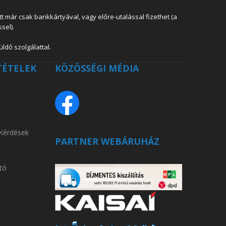
 már csak bankkártyával, vagy előre-utalással fizethet (a
sel).
ldő szolgálattal.
TÉTELEK
KÖZÖSSÉGI MÉDIA
 Kérdések
PARTNER WEBÁRUHÁZ
tó