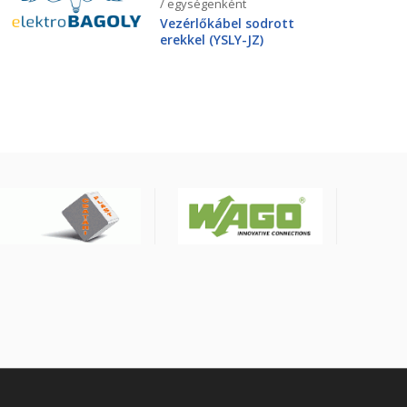
/ egységenként
Vezérlőkábel sodrott
erekkel (YSLY-JZ)
4X25mm2 0.6/1kV, fekete
YSLY-JZ4G25BK