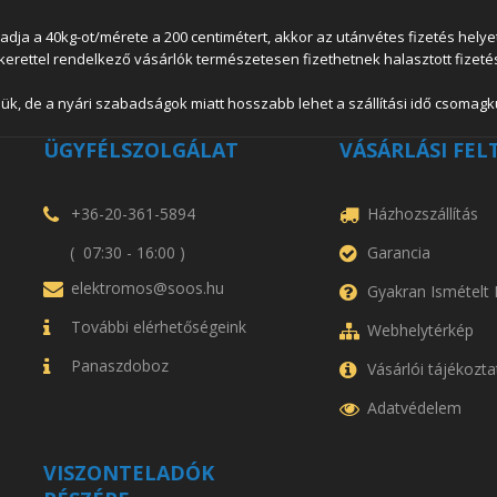
 a 40kg-ot/mérete a 200 centimétert, akkor az utánvétes fizetés helyett
lkerettel rendelkező vásárlók természetesen fizethetnek halasztott fizetés
ük, de a nyári szabadságok miatt hosszabb lehet a szállítási idő csomagkü
ÜGYFÉLSZOLGÁLAT
VÁSÁRLÁSI FEL
+36-20-361-5894
Házhozszállítás
( 07:30 - 16:00 )
Garancia
elektromos@soos.hu
Gyakran Ismételt
További elérhetőségeink
Webhelytérkép
Panaszdoboz
Vásárlói tájékozta
Adatvédelem
VISZONTELADÓK