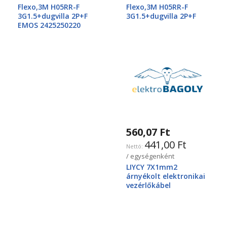
Flexo,3M H05RR-F
Flexo,3M H05RR-F
3G1.5+dugvilla 2P+F
3G1.5+dugvilla 2P+F
EMOS 2425250220
560,07 Ft
441,00 Ft
/ egységenként
LIYCY 7X1mm2
árnyékolt elektronikai
vezérlőkábel