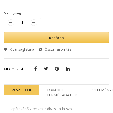
Mennyiség
Kosárba
Kívánságlistára
Összehasonlítás
MEGOSZTÁS:
RÉSZLETEK
TOVÁBBI
VÉLEMÉNY
TERMÉKADATOK
Tapétavédő 2 részes 2 db/cs., átlátszó