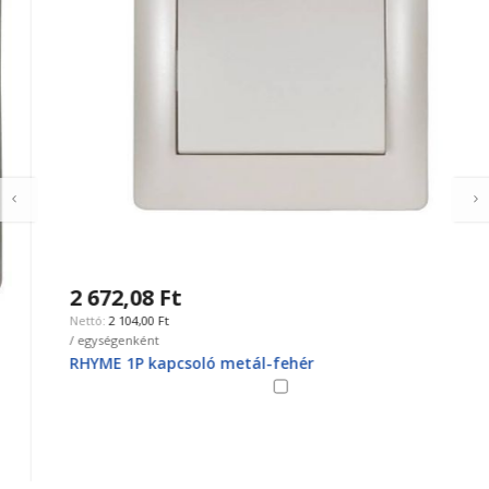
2 672,08 Ft
2 104,00 Ft
/ egységenként
RHYME 1P kapcsoló metál-fehér