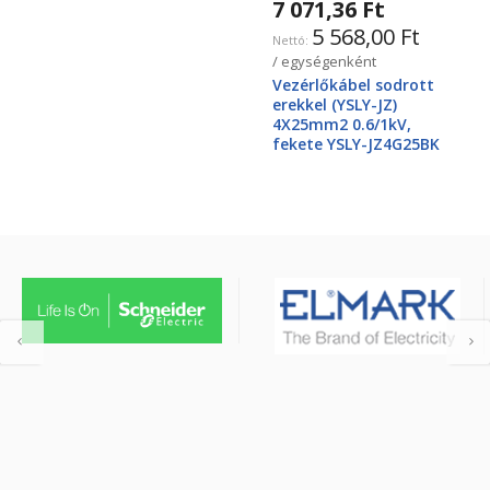
7 071,36 Ft
5 568,00 Ft
/ egységenként
Vezérlőkábel sodrott
erekkel (YSLY-JZ)
4X25mm2 0.6/1kV,
fekete YSLY-JZ4G25BK