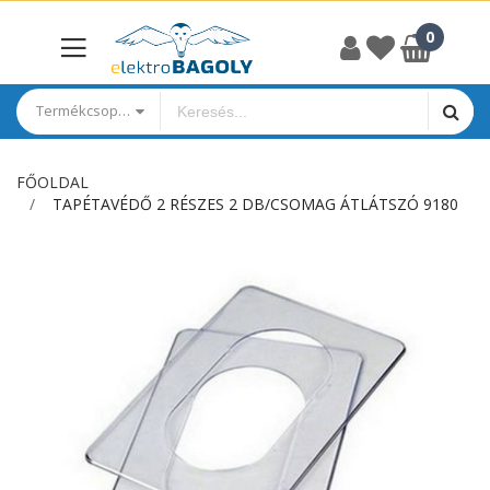
Termékcsoportok
FŐOLDAL
TAPÉTAVÉDŐ 2 RÉSZES 2 DB/CSOMAG ÁTLÁTSZÓ 9180
Ugrás
a
képgaléria
végére