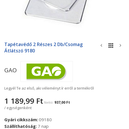
Ugrás
a
Tapétavédő 2 Részes 2 Db/csomag
képgaléria
Átlátszó 9180
elejére
GAO
Legyél Te az első, aki véleményt ír erről a termékről
1 189,99 Ft
937,00 Ft
/ egységenként
Gyári cikkszám
09180
Szállíthatóság
7 nap