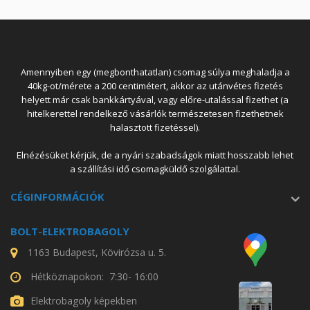
Amennyiben egy (megbonthatatlan) csomag súlya meghaladja a
40kg-ot/mérete a 200 centimétert, akkor az utánvétes fizetés
helyett már csak bankkártyával, vagy előre-utalással fizethet (a
hitelkerettel rendelkező vásárlók természetesen fizethetnek
halasztott fizetéssel).
Elnézésüket kérjük, de a nyári szabadságok miatt hosszabb lehet
a szállítási idő csomagküldő szolgálattal.
CÉGINFORMÁCIÓK
BOLT-ELEKTROBAGOLY
1163 Budapest, Kövirózsa u. 5.
Hétköznapokon: 7:30- 16:00
Elektrobagoly képekben