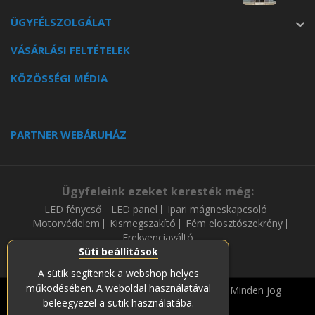
ÜGYFÉLSZOLGÁLAT
VÁSÁRLÁSI FELTÉTELEK
KÖZÖSSÉGI MÉDIA
PARTNER WEBÁRUHÁZ
Ügyfeleink ezeket keresték még:
LED fénycső
LED panel
Ipari mágneskapcsoló
Motorvédelem
Kismegszakító
Fém elosztószekrény
Frekvenciaváltó
Süti beállítások
A sütik segítenek a webshop helyes
működésében. A weboldal használatával
Copyright © 2019-2023 Soós és Társa Zrt. Minden jog
beleegyezel a sütik használatába.
fenntartava.