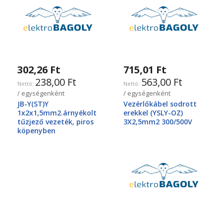
302,26 Ft
715,01 Ft
238,00 Ft
563,00 Ft
/ egységenként
/ egységenként
JB-Y(ST)Y
Vezérlőkábel sodrott
1x2x1,5mm2.árnyékolt
erekkel (YSLY-OZ)
tűzjező vezeték, piros
3X2,5mm2 300/500V
köpenyben