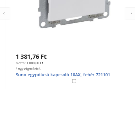
1 381,76 Ft
1 088,00 Ft
/ egységenként
Suno egypólusú kapcsoló 10AX, fehér 721101