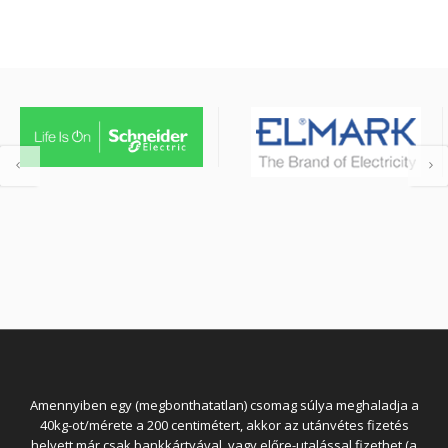
Amennyiben egy (megbonthatatlan) csomag súlya meghaladja a
40kg-ot/mérete a 200 centimétert, akkor az utánvétes fizetés
helyett már csak bankkártyával, vagy előre-utalással fizethet (a