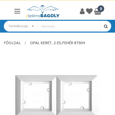
Termékcsoportok
FŐOLDAL
OPAL KERET, 2-ES,FEHÉR 8730H
Ugrás
a
képgaléria
végére