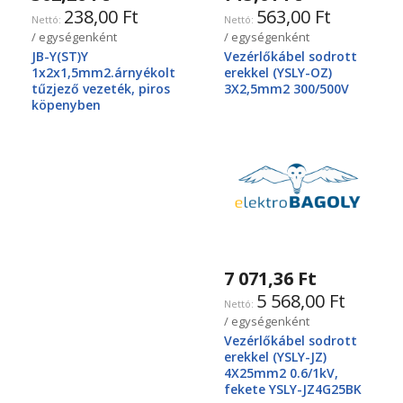
238,00 Ft
563,00 Ft
/ egységenként
/ egységenként
JB-Y(ST)Y
Vezérlőkábel sodrott
1x2x1,5mm2.árnyékolt
erekkel (YSLY-OZ)
tűzjező vezeték, piros
3X2,5mm2 300/500V
köpenyben
7 071,36 Ft
5 568,00 Ft
/ egységenként
Vezérlőkábel sodrott
erekkel (YSLY-JZ)
4X25mm2 0.6/1kV,
fekete YSLY-JZ4G25BK