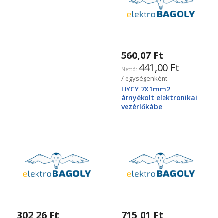
560,07 Ft
441,00 Ft
/ egységenként
LIYCY 7X1mm2
árnyékolt elektronikai
vezérlőkábel
302,26 Ft
715,01 Ft