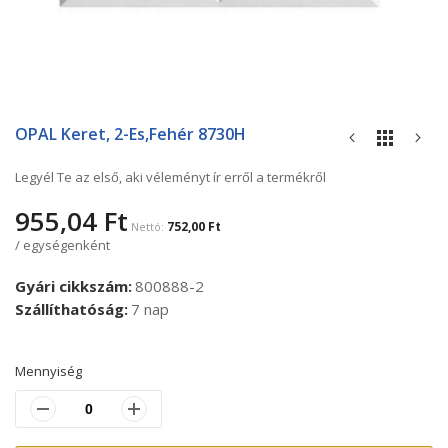
Ugrás
a
OPAL Keret, 2-Es,fehér 8730H
képgaléria
elejére
Legyél Te az első, aki véleményt ír erről a termékről
955,04 Ft
752,00 Ft
/ egységenként
Gyári cikkszám
800888-2
Szállíthatóság
7 nap
Mennyiség