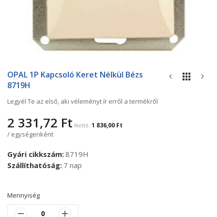
Ugrás
a
OPAL 1P Kapcsoló Keret Nélkül Bézs
képgaléria
8719H
elejére
Legyél Te az első, aki véleményt ír erről a termékről
2 331,72 Ft
1 836,00 Ft
/ egységenként
Gyári cikkszám
8719H
Szállíthatóság
7 nap
Mennyiség