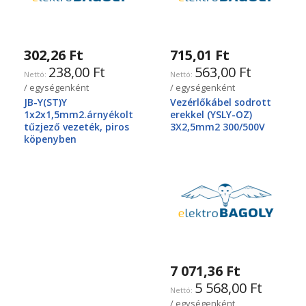
302,26 Ft
715,01 Ft
238,00 Ft
563,00 Ft
/ egységenként
/ egységenként
JB-Y(ST)Y
Vezérlőkábel sodrott
1x2x1,5mm2.árnyékolt
erekkel (YSLY-OZ)
tűzjező vezeték, piros
3X2,5mm2 300/500V
köpenyben
7 071,36 Ft
5 568,00 Ft
/ egységenként