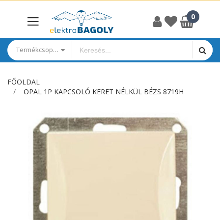
Termékcsoportok
FŐOLDAL
OPAL 1P KAPCSOLÓ KERET NÉLKÜL BÉZS 8719H
Ugrás
a
képgaléria
végére