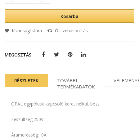
Kosárba
Kívánságlistára
Összehasonlítás
MEGOSZTÁS:
RÉSZLETEK
TOVÁBBI
VÉLEMÉNY
TERMÉKADATOK
OPAL egypólusú kapcsoló keret nélkül, bézs
Feszültség:250V
Áramerősség:10A