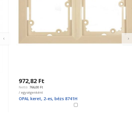
972,82 Ft
766,00 Ft
/ egységenként
OPAL keret, 2-es, bézs 8741H