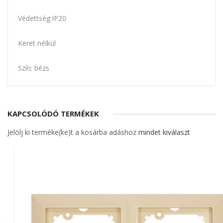
Védettség:IP20
Keret nélkül
Szín: bézs
KAPCSOLÓDÓ TERMÉKEK
Jelölj ki terméke(ke)t a kosárba adáshoz
mindet kiválaszt