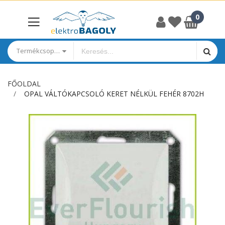
Termékcsoportok
FŐOLDAL
OPAL VÁLTÓKAPCSOLÓ KERET NÉLKÜL FEHÉR 8702H
Ugrás
a
képgaléria
végére