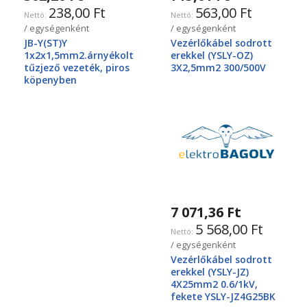
238,00 Ft
563,00 Ft
/ egységenként
/ egységenként
JB-Y(ST)Y
Vezérlőkábel sodrott
1x2x1,5mm2.árnyékolt
erekkel (YSLY-OZ)
tűzjező vezeték, piros
3X2,5mm2 300/500V
köpenyben
7 071,36 Ft
5 568,00 Ft
/ egységenként
Vezérlőkábel sodrott
erekkel (YSLY-JZ)
4X25mm2 0.6/1kV,
fekete YSLY-JZ4G25BK