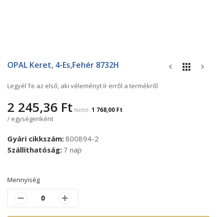
Ugrás
a
OPAL Keret, 4-Es,fehér 8732H
képgaléria
elejére
Legyél Te az első, aki véleményt ír erről a termékről
2 245,36 Ft
1 768,00 Ft
/ egységenként
Gyári cikkszám
800894-2
Szállíthatóság
7 nap
Mennyiség