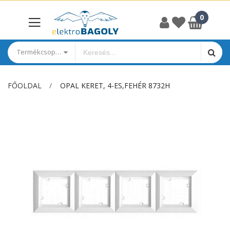
Termékcsoportok
FŐOLDAL
OPAL KERET, 4-ES,FEHÉR 8732H
Ugrás
a
képgaléria
végére