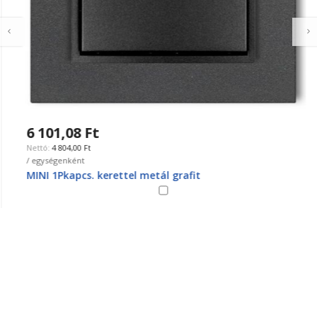
6 101,08 Ft
4 804,00 Ft
/ egységenként
MINI 1Pkapcs. kerettel metál grafit