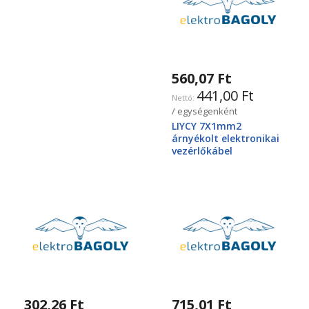
560,07 Ft
441,00 Ft
/ egységenként
LIYCY 7X1mm2
árnyékolt elektronikai
vezérlőkábel
302,26 Ft
715,01 Ft