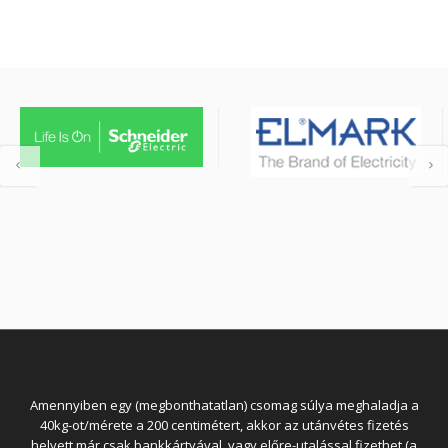
Amennyiben egy (megbonthatatlan) csomag súlya meghaladja a
40kg-ot/mérete a 200 centimétert, akkor az utánvétes fizetés
helyett már csak bankkártyával, vagy előre-utalással fizethet (a