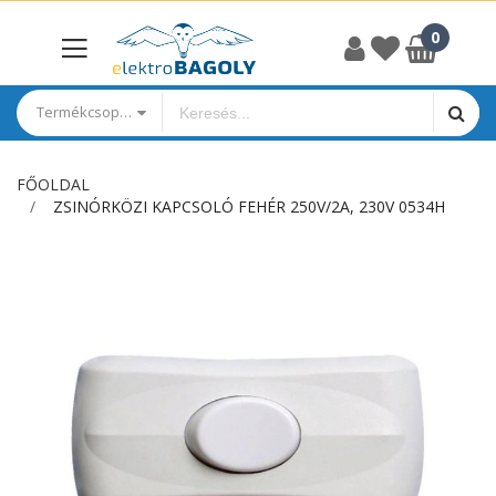
Termékcsoportok
FŐOLDAL
ZSINÓRKÖZI KAPCSOLÓ FEHÉR 250V/2A, 230V 0534H
Ugrás
a
képgaléria
végére