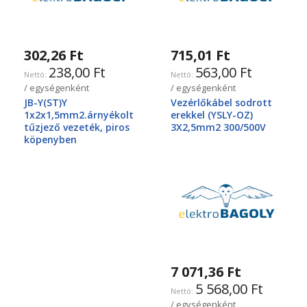
302,26 Ft
715,01 Ft
238,00 Ft
563,00 Ft
/ egységenként
/ egységenként
JB-Y(ST)Y
Vezérlőkábel sodrott
1x2x1,5mm2.árnyékolt
erekkel (YSLY-OZ)
tűzjező vezeték, piros
3X2,5mm2 300/500V
köpenyben
7 071,36 Ft
5 568,00 Ft
/ egységenként