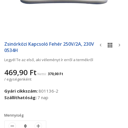
Ugrás
a
Zsinórközi Kapcsoló Fehér 250V/2A, 230V
képgaléria
0534H
elejére
Legyél Te az első, aki véleményt ír erről a termékről
469,90 Ft
370,00 Ft
/ egységenként
Gyári cikkszám
801136-2
Szállíthatóság
7 nap
Mennyiség