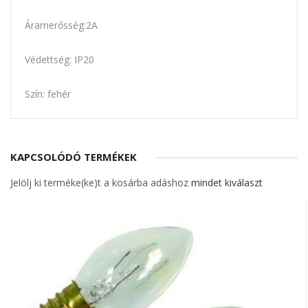
Áramerősség:2A
Védettség: IP20
Szín: fehér
KAPCSOLÓDÓ TERMÉKEK
Jelölj ki terméke(ke)t a kosárba adáshoz
mindet kiválaszt