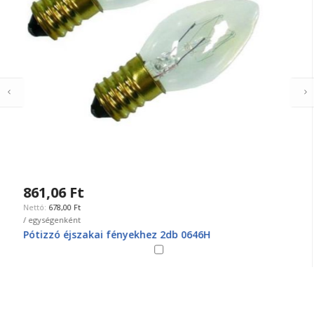
861,06 Ft
678,00 Ft
/ egységenként
Pótizzó éjszakai fényekhez 2db 0646H