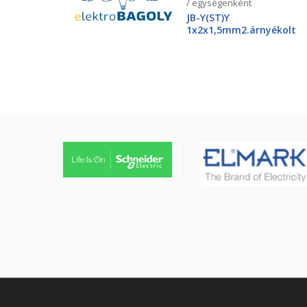
/ egységenként
JB-Y(ST)Y
1x2x1,5mm2.árnyékolt
tűzjező vezeték, piros
köpenyben