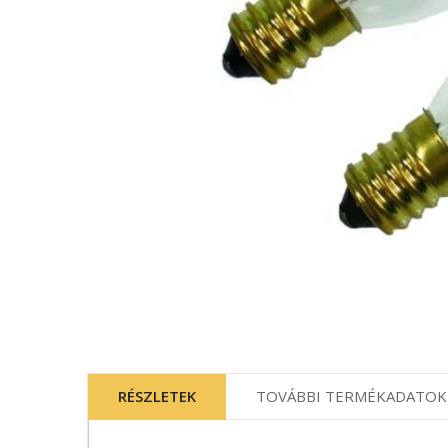
Ugrás
a
képgaléria
RÉSZLETEK
TOVÁBBI TERMÉKADATOK
elejére