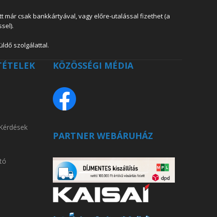
 már csak bankkártyával, vagy előre-utalással fizethet (a
sel).
ldő szolgálattal.
TÉTELEK
KÖZÖSSÉGI MÉDIA
 Kérdések
PARTNER WEBÁRUHÁZ
tó