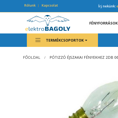
Rólunk
Kapcsolat
Írj nekünk:
FÉNYFORRÁSOK
TERMÉKCSOPORTOK
FŐOLDAL
PÓTIZZÓ ÉJSZAKAI FÉNYEKHEZ 2DB 0
Ugrás
a
képgaléria
végére