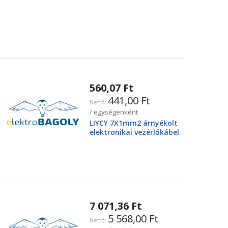
560,07 Ft
441,00 Ft
/ egységenként
LIYCY 7X1mm2 árnyékolt
elektronikai vezérlőkábel
7 071,36 Ft
5 568,00 Ft