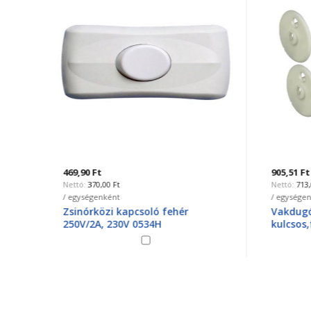
905,51 Ft
1 089,6
713,00 Ft
8
/ egységenként
/ egysé
Vakdugó készlet, lapos,
Vakdu
kulcsos,fehér 5db 9130
5db 2