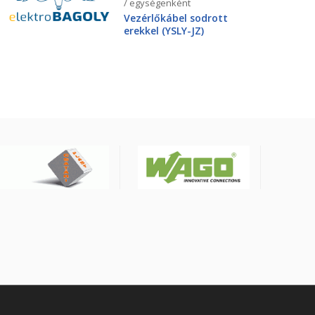
/ egységenként
Vezérlőkábel sodrott
erekkel (YSLY-JZ)
4X25mm2 0.6/1kV, fekete
YSLY-JZ4G25BK