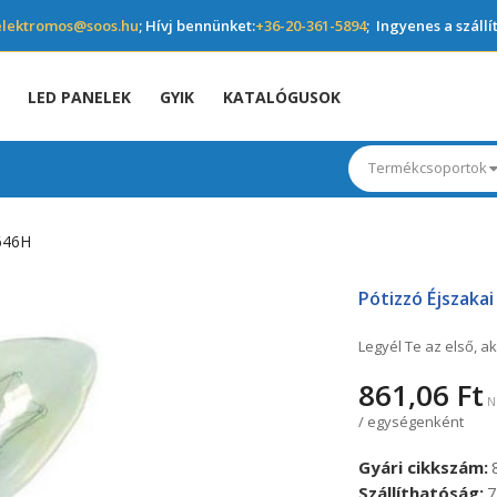
elektromos@soos.hu
; Hívj bennünket:
+36-20-361-5894
; Ingyenes a szállí
LED PANELEK
GYIK
KATALÓGUSOK
Termékcsoportok
646H
Pótizzó Éjszaka
Legyél Te az első, ak
861,06 Ft
/ egységenként
Gyári cikkszám
Szállíthatóság
7