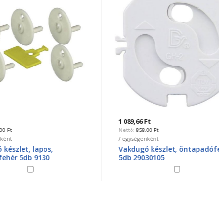
6 Ft
6 187,44 Ft
58,00 Ft
4 872,00 Ft
genként
/ egységenként
gó készlet, öntapadófehér
Zsinórközi fényerőszabályo
9030105
500W, 230V~ 0792H