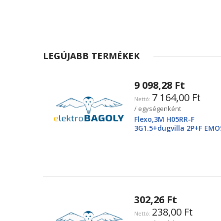
LEGÚJABB TERMÉKEK
9 098,28 Ft
7 164,00 Ft
/ egységenként
Flexo,3M H05RR-F
3G1.5+dugvilla 2P+F EMO
2425250220
302,26 Ft
238,00 Ft