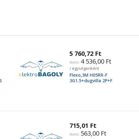
5 760,72 Ft
4 536,00 Ft
/ egységenként
Flexo,3M H05RR-F
S
3G1.5+dugvilla 2P+F
715,01 Ft
563,00 Ft