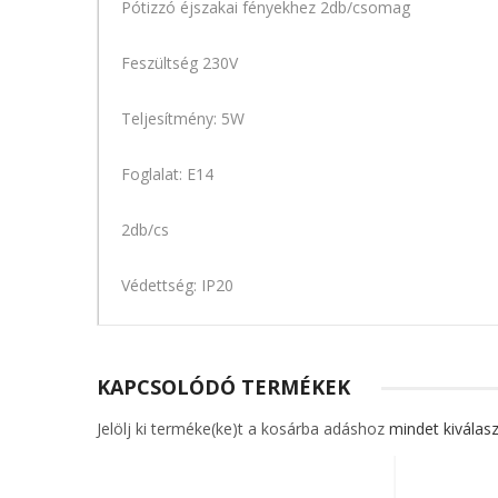
Pótizzó éjszakai fényekhez 2db/csomag
Feszültség 230V
Teljesítmény: 5W
Foglalat: E14
2db/cs
Védettség: IP20
KAPCSOLÓDÓ TERMÉKEK
Jelölj ki terméke(ke)t a kosárba adáshoz
mindet kiválasz