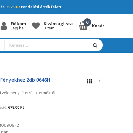
tás
95.250Ft
rendelési érték felett.
Fiókom
Kívánságlista
Kosár
Lépj be!
0 item
i Fényekhez 2db 0646H
i véleményt ír erről a termékről
678,00 Ft
800909-2
 nap