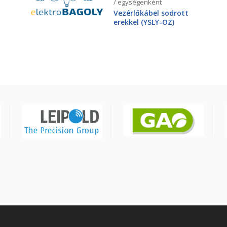
/ egységenként
Vezérlőkábel sodrott
erekkel (YSLY-OZ)
3X2,5mm2 300/500V