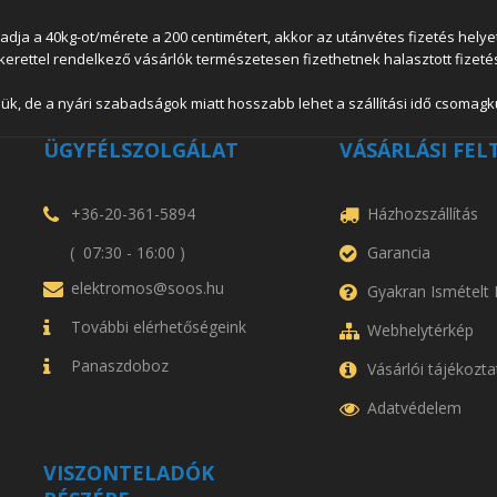
 a 40kg-ot/mérete a 200 centimétert, akkor az utánvétes fizetés helyett
lkerettel rendelkező vásárlók természetesen fizethetnek halasztott fizetés
ük, de a nyári szabadságok miatt hosszabb lehet a szállítási idő csomagkü
ÜGYFÉLSZOLGÁLAT
VÁSÁRLÁSI FEL
+36-20-361-5894
Házhozszállítás
( 07:30 - 16:00 )
Garancia
elektromos@soos.hu
Gyakran Ismételt
További elérhetőségeink
Webhelytérkép
Panaszdoboz
Vásárlói tájékozta
Adatvédelem
VISZONTELADÓK