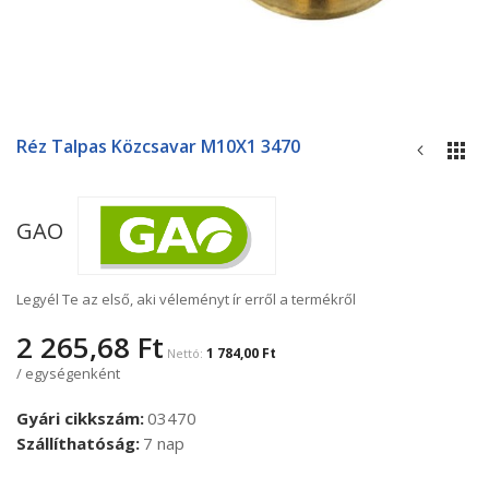
Ugrás
a
Réz Talpas Közcsavar M10X1 3470
képgaléria
elejére
GAO
Legyél Te az első, aki véleményt ír erről a termékről
2 265,68 Ft
1 784,00 Ft
/ egységenként
Gyári cikkszám
03470
Szállíthatóság
7 nap