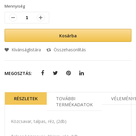
Mennyiség
Kosárba
Kívánságlistára
Összehasonlítás
MEGOSZTÁS:
RÉSZLETEK
TOVÁBBI
VÉLEMÉNY
TERMÉKADATOK
Közcsavar, talpas, réz, (2db)