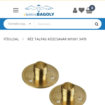
Termékcsoportok
FŐOLDAL
RÉZ TALPAS KÖZCSAVAR M10X1 3470
Ugrás
a
képgaléria
végére