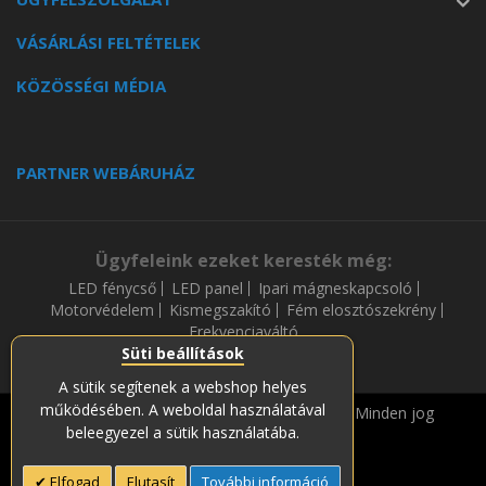
VÁSÁRLÁSI FELTÉTELEK
KÖZÖSSÉGI MÉDIA
PARTNER WEBÁRUHÁZ
Ügyfeleink ezeket keresték még:
LED fénycső
LED panel
Ipari mágneskapcsoló
Motorvédelem
Kismegszakító
Fém elosztószekrény
Frekvenciaváltó
Süti beállítások
A sütik segítenek a webshop helyes
működésében. A weboldal használatával
Copyright © 2019-2023 Soós és Társa Zrt. Minden jog
beleegyezel a sütik használatába.
fenntartava.
Elfogad
Elutasít
További információ