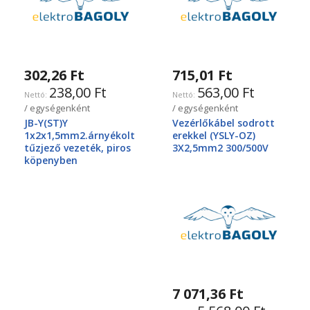
302,26 Ft
715,01 Ft
238,00 Ft
563,00 Ft
/ egységenként
/ egységenként
JB-Y(ST)Y
Vezérlőkábel sodrott
1x2x1,5mm2.árnyékolt
erekkel (YSLY-OZ)
tűzjező vezeték, piros
3X2,5mm2 300/500V
köpenyben
7 071,36 Ft