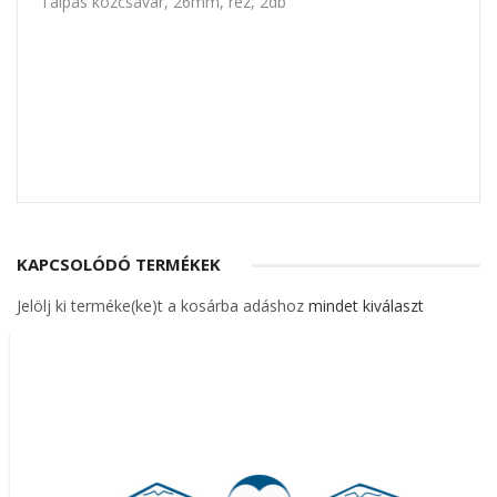
Talpas közcsavar, 26mm, réz, 2db
KAPCSOLÓDÓ TERMÉKEK
Jelölj ki terméke(ke)t a kosárba adáshoz
mindet kiválaszt