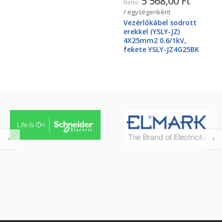
5 568,00 Ft
/ egységenként
Vezérlőkábel sodrott
erekkel (YSLY-JZ)
4X25mm2 0.6/1kV,
fekete YSLY-JZ4G25BK