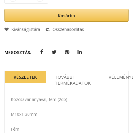
Kosárba
Kívánságlistára
Összehasonlítás
MEGOSZTÁS:
RÉSZLETEK
TOVÁBBI
VÉLEMÉNY
TERMÉKADATOK
Közcsavar anyával, fém (2db)
M10x1 30mm
Fém