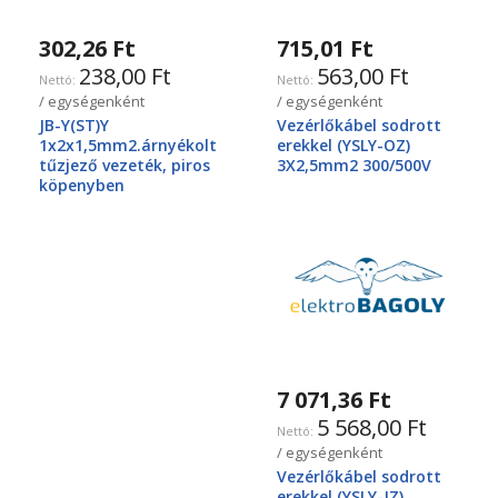
302,26 Ft
715,01 Ft
238,00 Ft
563,00 Ft
/ egységenként
/ egységenként
JB-Y(ST)Y
Vezérlőkábel sodrott
1x2x1,5mm2.árnyékolt
erekkel (YSLY-OZ)
tűzjező vezeték, piros
3X2,5mm2 300/500V
köpenyben
7 071,36 Ft
5 568,00 Ft
/ egységenként
Vezérlőkábel sodrott
erekkel (YSLY-JZ)