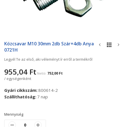
Ugrás
a
Közcsavar M10 30mm 2db Szár+4db Anya
képgaléria
0721H
elejére
Legyél Te az első, aki véleményt ír erről a termékről
955,04 Ft
752,00 Ft
/ egységenként
Gyári cikkszám
800614-2
Szállíthatóság
7 nap
Mennyiség