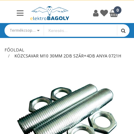
Termékcsoportok
FŐOLDAL
KÖZCSAVAR M10 30MM 2DB SZÁR+4DB ANYA 0721H
Ugrás
a
képgaléria
végére