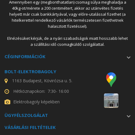
Amennyiben egy (megbonthatatlan) csomag súlya meghaladja a
40kg-ot/mérete a 200 centimétert, akkor az utánvétes fizetés
helyett már csak bankkártyával, vagy előre-utalással fizethet (a
hitelkerettel rendelkező vásárlók természetesen fizethetnek
halasztott fizetéssel).
Elnézésüket kérjük, de a nyári szabadságok miatt hosszabb lehet
a szállítási idő csomagküldő szolgálattal.
CÉGINFORMÁCIÓK
BOLT-ELEKTROBAGOLY
1163 Budapest, Kövirózsa u. 5.
Hétköznapokon: 7:30- 16:00
Elektrobagoly képekben
ÜGYFÉLSZOLGÁLAT
VÁSÁRLÁSI FELTÉTELEK