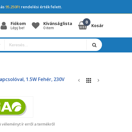
tás
95.250Ft
rendelési érték felett.
Fiókom
Kívánságlista
Kosár
Lépj be!
0 item
Kapcsolóval, 1.5W Fehér, 230V
i véleményt ír erről a termékről