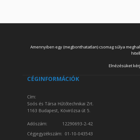
Amennyiben egy (megbonthatatlan) csomag súlya meghaladja
hite
Elnézésüket kérj
CÉGINFORMÁCIÓK
Cím:
Soós és Társa Hűtőtechnikai Zrt.
1163 Budapest, Kövirózsa út 5.
Adószám: 12290693-2-42
Cégjegyzékszám: 01-10-043543