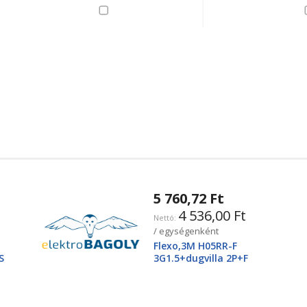
5 760,72 Ft
4 536,00 Ft
/ egységenként
Flexo,3M H05RR-F
S
3G1.5+dugvilla 2P+F