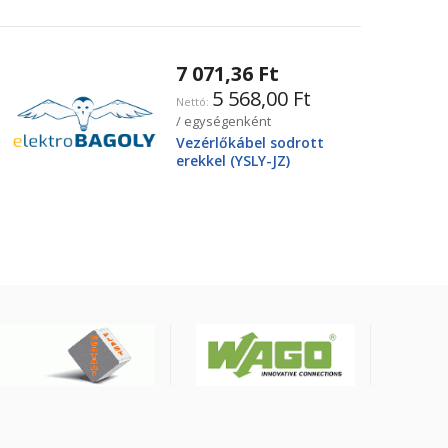
7 071,36 Ft
5 568,00 Ft
/ egységenként
Vezérlőkábel sodrott
erekkel (YSLY-JZ)
4X25mm2 0.6/1kV, fekete
YSLY-JZ4G25BK