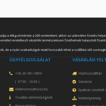
 a 40kg-ot/mérete a 200 centimétert, akkor az utánvétes fizetés helyett
lkerettel rendelkező vásárlók természetesen fizethetnek halasztott fizetés
ük, de a nyári szabadságok miatt hosszabb lehet a szállítási idő csomagkü
ÜGYFÉLSZOLGÁLAT
VÁSÁRLÁSI FEL
+36-20-361-5894
Házhozszállítás
( 07:30 - 16:00 )
Garancia
elektromos@soos.hu
Gyakran Ismételt
További elérhetőségeink
Webhelytérkép
Panaszdoboz