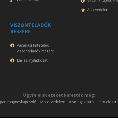
Vásárlói tájékozta
Adatvédelem
VISZONTELADÓK
RÉSZÉRE
Vásárlási feltételek
viszonteladók részére
Elállási nyilatkozat
Ügyfeleink ezeket keresték még:
Ipari mágneskapcsoló
Motorvédelem
Kismegszakító
Fém eloszt