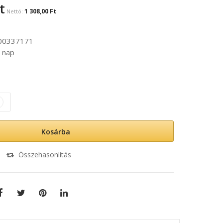
t
1 308,00 Ft
00337171
 nap
Kosárba
Összehasonlítás