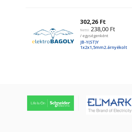
302,26 Ft
238,00 Ft
/ egységenként
JB-Y(ST)Y
1x2x1,5mm2.árnyékolt
tűzjező vezeték, piros
köpenyben