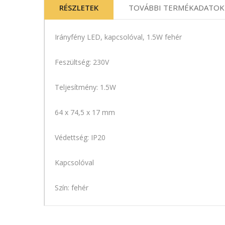
RÉSZLETEK
TOVÁBBI TERMÉKADATOK
Irányfény LED, kapcsolóval, 1.5W fehér
Feszültség: 230V
Teljesítmény: 1.5W
64 x 74,5 x 17 mm
Védettség: IP20
Kapcsolóval
Szín: fehér