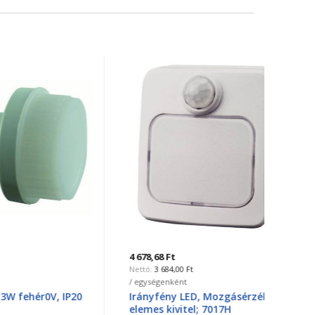
4 678,68 Ft
4 678,6
3 684,00 Ft
3
/ egységenként
/ egysé
, IP20
Irányfény LED, Mozgásérzékelő
Irány
elemes kivitel; 7017H
hálóza