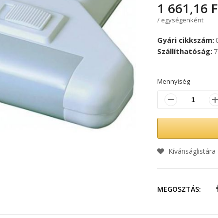
1 661,16 F
/ egységenként
Gyári cikkszám
Szállíthatóság
7
Mennyiség
Kívánságlistára
MEGOSZTÁS: