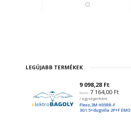
LEGÚJABB TERMÉKEK
9 098,28 Ft
7 164,00 Ft
/ egységenként
Flexo,3M H05RR-F
3G1.5+dugvilla 2P+F EMO
2425250220