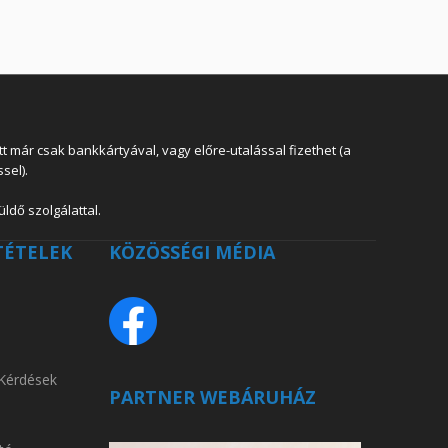
 már csak bankkártyával, vagy előre-utalással fizethet (a
sel).
ldő szolgálattal.
TÉTELEK
KÖZÖSSÉGI MÉDIA
 Kérdések
PARTNER WEBÁRUHÁZ