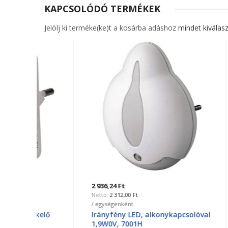
KAPCSOLÓDÓ TERMÉKEK
Jelölj ki terméke(ke)t a kosárba adáshoz
mindet kiválasz
2 936,24 Ft
3 840,4
2 312,00 Ft
3 
/ egységenként
/ egysé
elő
Irányfény LED, alkonykapcsolóval
Irányf
1,9W0V, 7001H
alkon