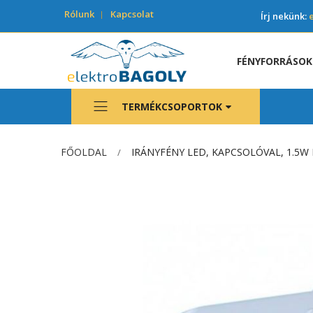
Rólunk
Kapcsolat
Írj nekünk:
FÉNYFORRÁSOK
TERMÉKCSOPORTOK
FŐOLDAL
IRÁNYFÉNY LED, KAPCSOLÓVAL, 1.5W 
Ugrás
a
képgaléria
végére