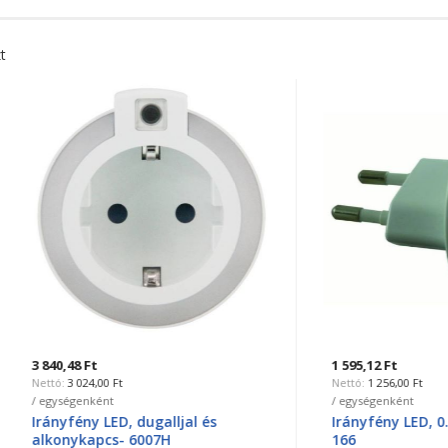
t
8 Ft
1 595,12 Ft
024,00 Ft
1 256,00 Ft
genként
/ egységenként
ény LED, dugalljal és
Irányfény LED, 0.3W fehér0V
ykapcs- 6007H
166