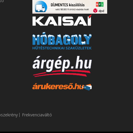
tó
ószekrény
Frekvenciaváltó