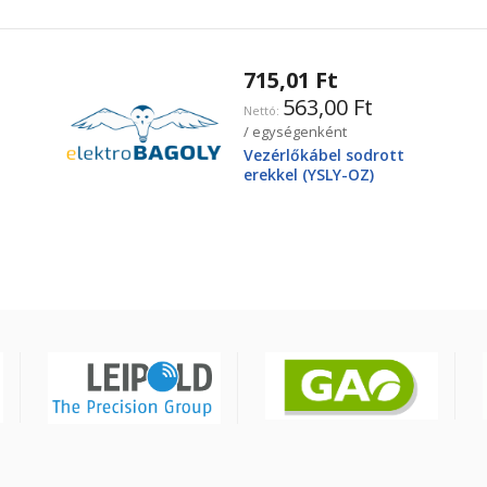
715,01 Ft
563,00 Ft
/ egységenként
Vezérlőkábel sodrott
erekkel (YSLY-OZ)
3X2,5mm2 300/500V