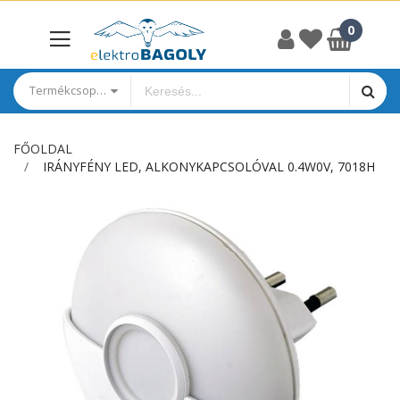
Termékcsoportok
FŐOLDAL
IRÁNYFÉNY LED, ALKONYKAPCSOLÓVAL 0.4W0V, 7018H
Ugrás
a
képgaléria
végére