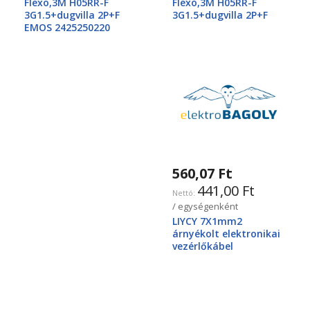
Flexo,3M H05RR-F
Flexo,3M H05RR-F
3G1.5+dugvilla 2P+F
3G1.5+dugvilla 2P+F
EMOS 2425250220
560,07 Ft
441,00 Ft
/ egységenként
LIYCY 7X1mm2
árnyékolt elektronikai
vezérlőkábel