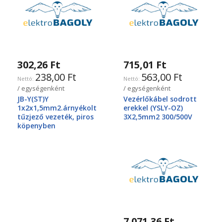
302,26 Ft
715,01 Ft
238,00 Ft
563,00 Ft
/ egységenként
/ egységenként
JB-Y(ST)Y
Vezérlőkábel sodrott
1x2x1,5mm2.árnyékolt
erekkel (YSLY-OZ)
tűzjező vezeték, piros
3X2,5mm2 300/500V
köpenyben
7 071,36 Ft