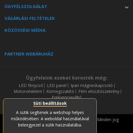
ÜGYFÉLSZOLGÁLAT
VÁSÁRLÁSI FELTÉTELEK
KÖZÖSSÉGI MÉDIA
PARTNER WEBÁRUHÁZ
Ügyfeleink ezeket keresték még:
LED fénycső
LED panel
Ipari mágneskapcsoló
Motorvédelem
Kismegszakító
Fém elosztószekrény
Frekvenciaváltó
Süti beállítások
A sütik segítenek a webshop helyes
működésében. A weboldal használatával
Copyright © 2019-2023 Soós és Társa Zrt. Minden jog
beleegyezel a sütik használatába.
fenntartava.