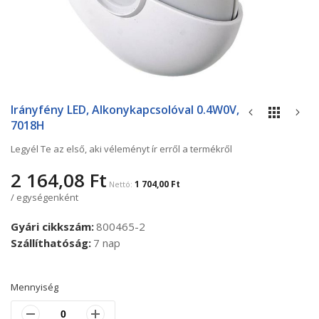
Ugrás
a
Irányfény LED, Alkonykapcsolóval 0.4W0V,
képgaléria
7018H
elejére
Legyél Te az első, aki véleményt ír erről a termékről
2 164,08 Ft
1 704,00 Ft
/ egységenként
Gyári cikkszám
800465-2
Szállíthatóság
7 nap
Mennyiség