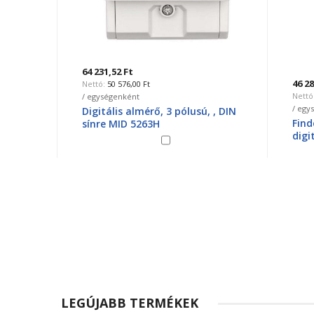
64 231,52 Ft
46 288,
50 576,00 Ft
3
/ egységenként
/ egysé
Digitális almérő, 3 pólusú, , DIN
Finder
ODBUS
sínre MID 5263H
digitál
LEGÚJABB TERMÉKEK