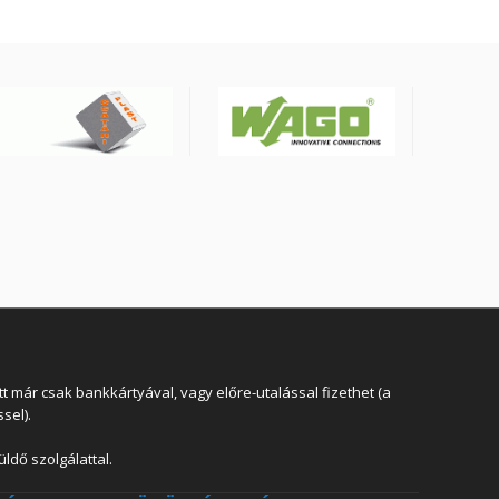
 már csak bankkártyával, vagy előre-utalással fizethet (a
sel).
ldő szolgálattal.