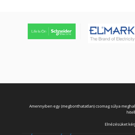
Amennyiben egy (megbonthatatlan) csomag súlya meghaladja
hite
Elnézésüket kérj