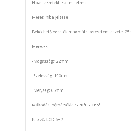
Hibás vezetékbekötés jelzése
Mérési hiba jelzése
Beköthető vezeték maximális keresztemteszete: 
Méretek:
-Magasság:122mm
-Szélesség: 100mm
-Mélység: 65mm
Működési hőmérséklet: -20°C - +65°C
Kijelző: LCD 6+2