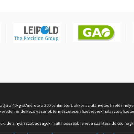
 a 40kg-ot/mérete a 200 centimétert, akkor az utánvétes fizetés helyett
lkerettel rendelkező vásárlók természetesen fizethetnek halasztott fizetés
ük, de a nyári szabadságok miatt hosszabb lehet a szállítási idő csomagkü