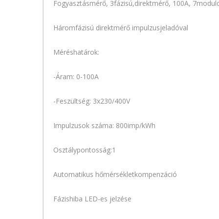
Fogyasztásmérő, 3fázisú,direktmérő, 100A, 7modulos
Háromfázisú direktmérő impulzusjeladóval
Méréshatárok:
-Áram: 0-100A
-Feszültség: 3x230/400V
Impulzusok száma: 800imp/kWh
Osztálypontosság:1
Automatikus hőmérsékletkompenzáció
Fázishiba LED-es jelzése