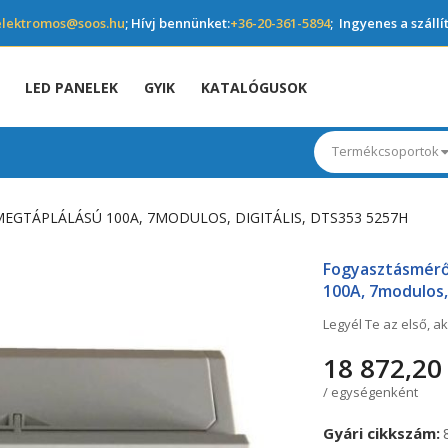
elektromos@soos.hu
; Hívj bennünket:
+36-20-361-5894
; Ingyenes a szállí
LED PANELEK
GYIK
KATALÓGUSOK
Termékcsoportok
EGTÁPLÁLÁSÚ 100A, 7MODULOS, DIGITÁLIS, DTS353 5257H
Fogyasztásmérő,
100A, 7modulos,
Legyél Te az első, ak
18 872,20 
/ egységenként
Gyári cikkszám