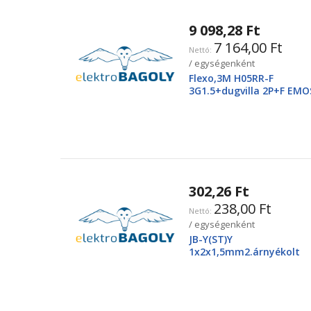
9 098,28 Ft
7 164,00 Ft
/ egységenként
Flexo,3M H05RR-F
3G1.5+dugvilla 2P+F EMO
2425250220
302,26 Ft
238,00 Ft
/ egységenként
JB-Y(ST)Y
1x2x1,5mm2.árnyékolt
tűzjező vezeték, piros
köpenyben