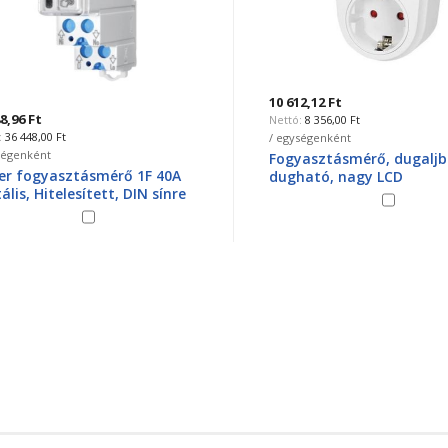
10 612,12 Ft
96 Ft
8 356,00 Ft
6 448,00 Ft
/ egységenként
genként
Fogyasztásmérő, dugaljba
 fogyasztásmérő 1F 40A
dugható, nagy LCD
is, Hitelesített, DIN sínre
kijelzővel,3680W 312612