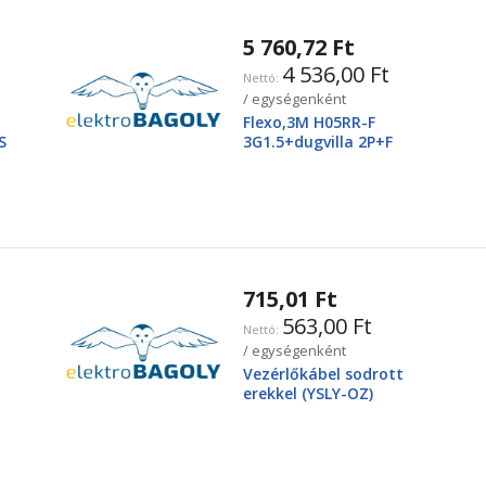
5 760,72 Ft
4 536,00 Ft
/ egységenként
Flexo,3M H05RR-F
S
3G1.5+dugvilla 2P+F
715,01 Ft
563,00 Ft
/ egységenként
Vezérlőkábel sodrott
erekkel (YSLY-OZ)
3X2,5mm2 300/500V