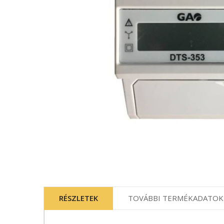
Ugrás
a
képgaléria
RÉSZLETEK
TOVÁBBI TERMÉKADATOK
elejére