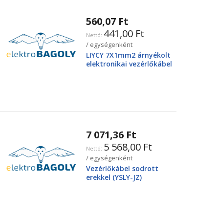
560,07 Ft
441,00 Ft
/ egységenként
LIYCY 7X1mm2 árnyékolt
elektronikai vezérlőkábel
7 071,36 Ft
5 568,00 Ft
/ egységenként
Vezérlőkábel sodrott
erekkel (YSLY-JZ)
4X25mm2 0.6/1kV, fekete
YSLY-JZ4G25BK