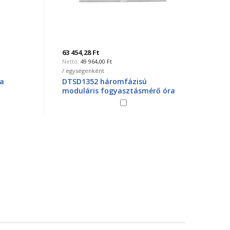
63 454,28 Ft
233 85
49 964,00 Ft
1
/ egységenként
/ egysé
DTSD1352 háromfázisú
Digitá
moduláris fogyasztásmérő óra
fogya
423061
, A9M