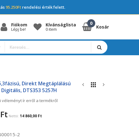
tás
95.250Ft
rendelési érték felett.
Fiókom
Kívánságlista
Kosár
Lépj be!
0 item
3fázisú, Direkt Megtáplálású
 Digitális, DTS353 5257H
i véleményt ír erről a termékről
Ft
14 860,00 Ft
800015-2