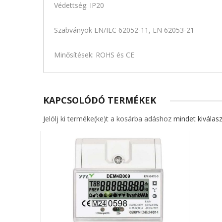
Védettség: IP20
Szabványok EN/IEC 62052-11, EN 62053-21
Minősítések: ROHS és CE
KAPCSOLÓDÓ TERMÉKEK
Jelölj ki terméke(ke)t a kosárba adáshoz
mindet kiválasz