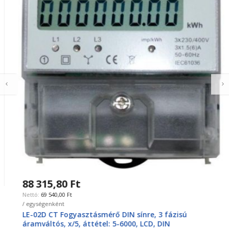
88 315,80 Ft
69 540,00 Ft
/ egységenként
LE-02D CT Fogyasztásmérő DIN sínre, 3 fázisú
áramváltós, x/5, áttétel: 5-6000, LCD, DIN