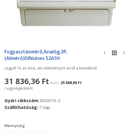
Ugrás
a
Fogyasztásmérő,analóg,3P,
képgaléria
(almérő)DINsínes 5261H
elejére
Legyél Te az első, aki véleményt ír erről a termékről
31 836,36 Ft
25 068,00 Ft
/ egységenként
Gyári cikkszám
800016-2
Szállíthatóság
7 nap
Mennyiség