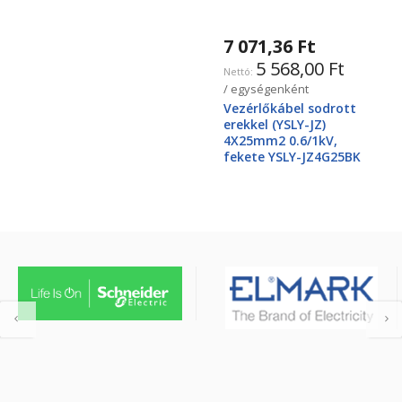
7 071,36 Ft
5 568,00 Ft
/ egységenként
Vezérlőkábel sodrott
erekkel (YSLY-JZ)
4X25mm2 0.6/1kV,
fekete YSLY-JZ4G25BK