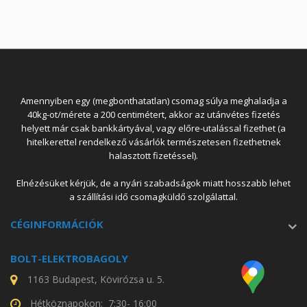
Amennyiben egy (megbonthatatlan) csomag súlya meghaladja a
40kg-ot/mérete a 200 centimétert, akkor az utánvétes fizetés
helyett már csak bankkártyával, vagy előre-utalással fizethet (a
hitelkerettel rendelkező vásárlók természetesen fizethetnek
halasztott fizetéssel).
Elnézésüket kérjük, de a nyári szabadságok miatt hosszabb lehet
a szállítási idő csomagküldő szolgálattal.
CÉGINFORMÁCIÓK
BOLT-ELEKTROBAGOLY
1163 Budapest, Kövirózsa u. 5.
Hétköznapokon: 7:30- 16:00