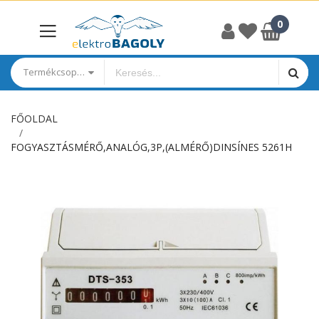
Termékcsoportok
FŐOLDAL
FOGYASZTÁSMÉRŐ,ANALÓG,3P,(ALMÉRŐ)DINSÍNES 5261H
Ugrás
a
képgaléria
végére