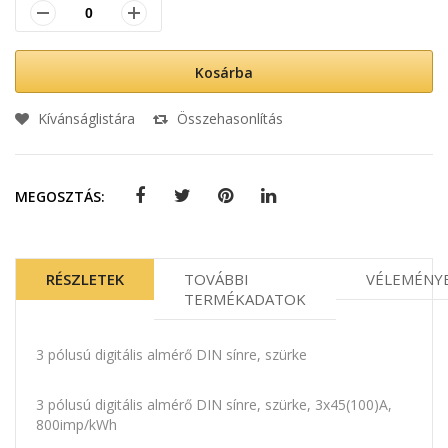
Kosárba
Kívánságlistára
Összehasonlítás
MEGOSZTÁS:
RÉSZLETEK
TOVÁBBI
VÉLEMÉNY
TERMÉKADATOK
3 pólusú digitális almérő DIN sínre, szürke
3 pólusú digitális almérő DIN sínre, szürke, 3x45(100)A,
800imp/kWh