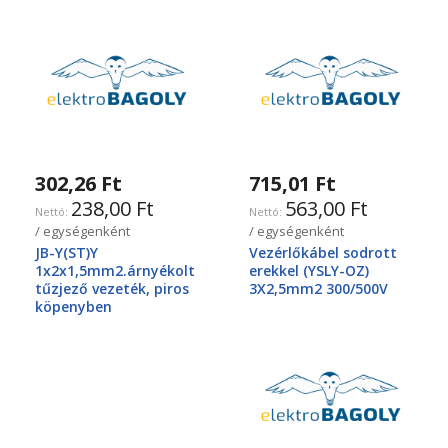
302,26 Ft
715,01 Ft
238,00 Ft
563,00 Ft
/ egységenként
/ egységenként
JB-Y(ST)Y
Vezérlőkábel sodrott
1x2x1,5mm2.árnyékolt
erekkel (YSLY-OZ)
tűzjező vezeték, piros
3X2,5mm2 300/500V
köpenyben