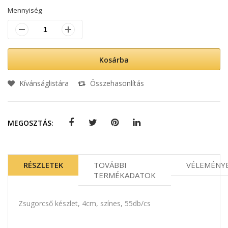
Mennyiség
Kosárba
Kívánságlistára
Összehasonlítás
MEGOSZTÁS:
RÉSZLETEK
TOVÁBBI
VÉLEMÉNY
TERMÉKADATOK
Zsugorcső készlet, 4cm, színes, 55db/cs