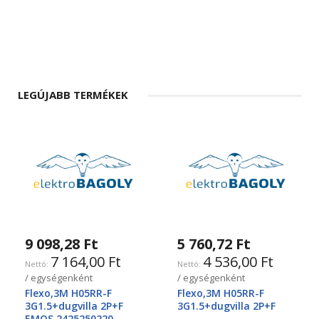
LEGÚJABB TERMÉKEK
9 098,28 Ft
5 760,72 Ft
7 164,00 Ft
4 536,00 Ft
/ egységenként
/ egységenként
Flexo,3M H05RR-F
Flexo,3M H05RR-F
3G1.5+dugvilla 2P+F
3G1.5+dugvilla 2P+F
EMOS 2425250220