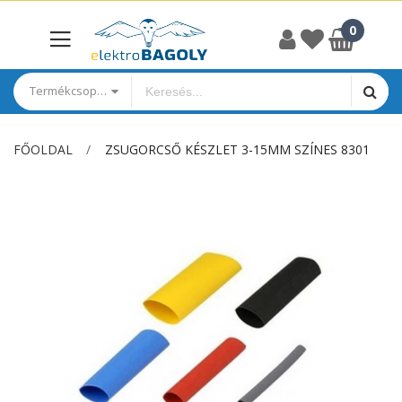
Termékcsoportok
FŐOLDAL
ZSUGORCSŐ KÉSZLET 3-15MM SZÍNES 8301
Ugrás
a
képgaléria
végére