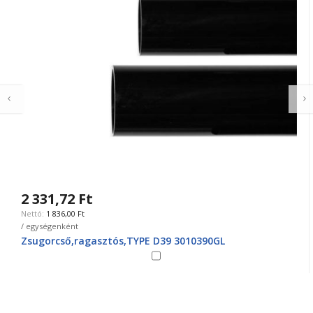
2 331,72 Ft
1 836,00 Ft
/ egységenként
Zsugorcső,ragasztós,TYPE D39 3010390GL