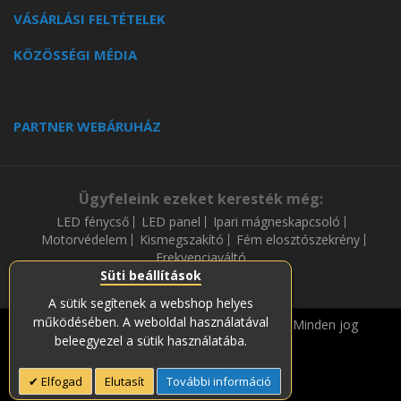
VÁSÁRLÁSI FELTÉTELEK
KÖZÖSSÉGI MÉDIA
PARTNER WEBÁRUHÁZ
Ügyfeleink ezeket keresték még:
LED fénycső
LED panel
Ipari mágneskapcsoló
Motorvédelem
Kismegszakító
Fém elosztószekrény
Frekvenciaváltó
Süti beállítások
A sütik segítenek a webshop helyes
működésében. A weboldal használatával
Copyright © 2019-2023 Soós és Társa Zrt. Minden jog
beleegyezel a sütik használatába.
fenntartava.
Elfogad
Elutasít
További információ