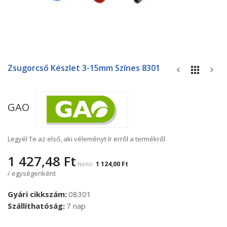
Ugrás
a
Zsugorcső Készlet 3-15mm Színes 8301
képgaléria
elejére
GAO
Legyél Te az első, aki véleményt ír erről a termékről
1 427,48 Ft
1 124,00 Ft
/ egységenként
Gyári cikkszám
08301
Szállíthatóság
7 nap