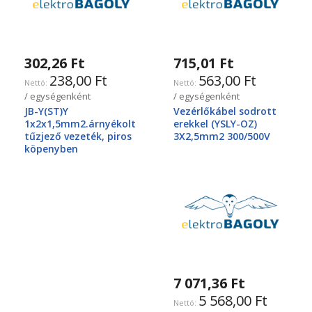
302,26 Ft
715,01 Ft
238,00 Ft
563,00 Ft
/ egységenként
/ egységenként
JB-Y(ST)Y
Vezérlőkábel sodrott
1x2x1,5mm2.árnyékolt
erekkel (YSLY-OZ)
tűzjező vezeték, piros
3X2,5mm2 300/500V
köpenyben
7 071,36 Ft
5 568,00 Ft