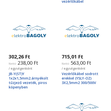
vezérlőkábel
302,26 Ft
715,01 Ft
238,00 Ft
563,00 Ft
/ egységenként
/ egységenként
JB-Y(ST)Y
Vezérlőkábel sodrott
1x2x1,5mm2.árnyékolt
erekkel (YSLY-OZ)
tűzjező vezeték, piros
3X2,5mm2 300/500V
köpenyben