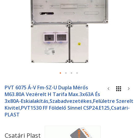
Ugrás
a
PVT 6075 Á-V Fm-SZ-U Dupla Mérős
képgaléria
M63.80A Vezérelt H Tarifa Max.3x63A És
elejére
3x80A-Eskialakítás,szabadvezetékes,felületre Szerelt
Kivitel,PVT1530 FF Földelő Sínnel CSP24.E125,Csatári-
PLAST
Csatári Plast