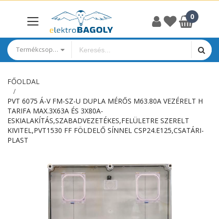
Termékcsoportok
FŐOLDAL
PVT 6075 Á-V FM-SZ-U DUPLA MÉRŐS M63.80A VEZÉRELT H
TARIFA MAX.3X63A ÉS 3X80A-
ESKIALAKÍTÁS,SZABADVEZETÉKES,FELÜLETRE SZERELT
KIVITEL,PVT1530 FF FÖLDELŐ SÍNNEL CSP24.E125,CSATÁRI-
PLAST
Ugrás
a
képgaléria
végére