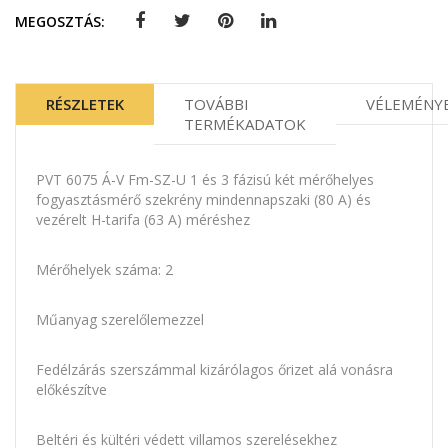
MEGOSZTÁS:
RÉSZLETEK
TOVÁBBI
VÉLEMÉNY
TERMÉKADATOK
PVT 6075 Á-V Fm-SZ-U 1 és 3 fázisú két mérőhelyes
fogyasztásmérő szekrény mindennapszaki (80 A) és
vezérelt H-tarifa (63 A) méréshez
Mérőhelyek száma: 2
Műanyag szerelőlemezzel
Fedélzárás szerszámmal kizárólagos őrizet alá vonásra
előkészítve
Beltéri és kültéri védett villamos szerelésekhez