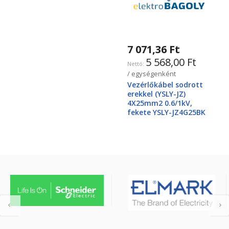
7 071,36 Ft
5 568,00 Ft
/ egységenként
Vezérlőkábel sodrott
erekkel (YSLY-JZ)
4X25mm2 0.6/1kV,
fekete YSLY-JZ4G25BK