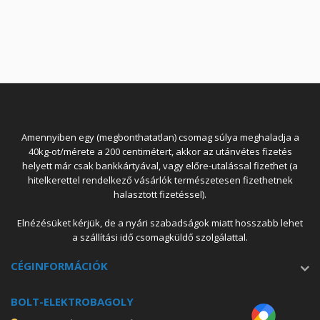
Amennyiben egy (megbonthatatlan) csomag súlya meghaladja a
40kg-ot/mérete a 200 centimétert, akkor az utánvétes fizetés
helyett már csak bankkártyával, vagy előre-utalással fizethet (a
hitelkerettel rendelkező vásárlók természetesen fizethetnek
halasztott fizetéssel).
Elnézésüket kérjük, de a nyári szabadságok miatt hosszabb lehet
a szállítási idő csomagküldő szolgálattal.
CÉGINFORMÁCIÓK
BOLT-ELEKTROBAGOLY