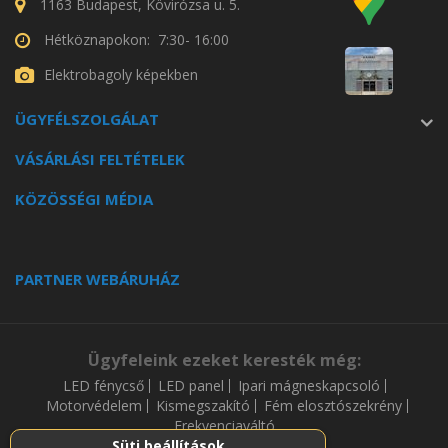
1163 Budapest, Kövirózsa u. 5.
Hétköznapokon: 7:30- 16:00
Elektrobagoly képekben
ÜGYFÉLSZOLGÁLAT
VÁSÁRLÁSI FELTÉTELEK
KÖZÖSSÉGI MÉDIA
PARTNER WEBÁRUHÁZ
Ügyfeleink ezeket keresték még:
LED fénycső
LED panel
Ipari mágneskapcsoló
Motorvédelem
Kismegszakító
Fém elosztószekrény
Frekvenciaváltó
Süti beállítások