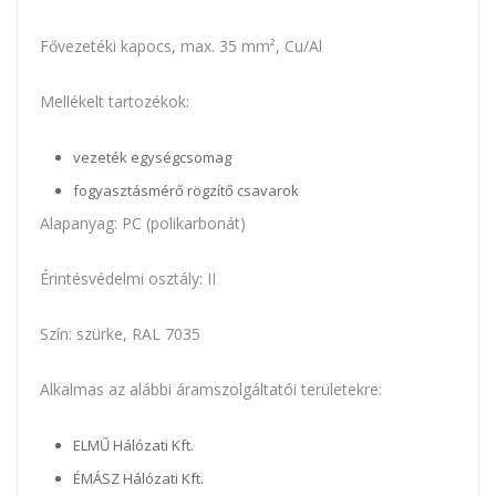
Fővezetéki kapocs, max. 35 mm², Cu/Al
Mellékelt tartozékok:
vezeték egységcsomag
fogyasztásmérő rögzítő csavarok
Alapanyag: PC (polikarbonát)
Érintésvédelmi osztály: II
Szín: szürke, RAL 7035
Alkalmas az alábbi áramszolgáltatói területekre:
ELMŰ Hálózati Kft.
ÉMÁSZ Hálózati Kft.