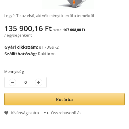
Legyél Te az első, aki véleményt ír erről a termékről
135 900,16 Ft
107 008,00 Ft
/ egységenként
Gyári cikkszám
817389-2
Szállíthatóság
Raktáron
Mennyiség
Kosárba
Kívánságlistára
Összehasonlítás