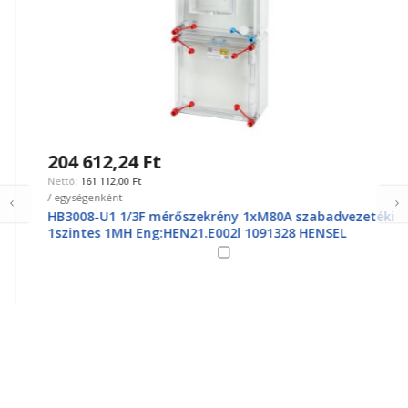
204 612,24 Ft
161 112,00 Ft
/ egységenként
HB3008-U1 1/3F mérőszekrény 1xM80A szabadvezetéki
1szintes 1MH Eng:HEN21.E002l 1091328 HENSEL