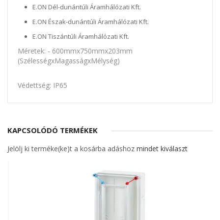
E.ON Dél-dunántúli Áramhálózati Kft.
E.ON Észak-dunántúli Áramhálózati Kft.
E.ON Tiszántúli Áramhálózati Kft.
Méretek: - 600mmx750mmx203mm
(SzélességxMagasságxMélység)
Védettség: IP65
KAPCSOLÓDÓ TERMÉKEK
Jelölj ki terméke(ke)t a kosárba adáshoz
mindet kiválaszt