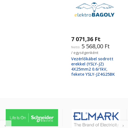
7 071,36 Ft
5 568,00 Ft
/ egységenként
Vezérlőkábel sodrott
erekkel (YSLY-JZ)
4X25mm2 0.6/1kV,
fekete YSLY-JZ4G25BK