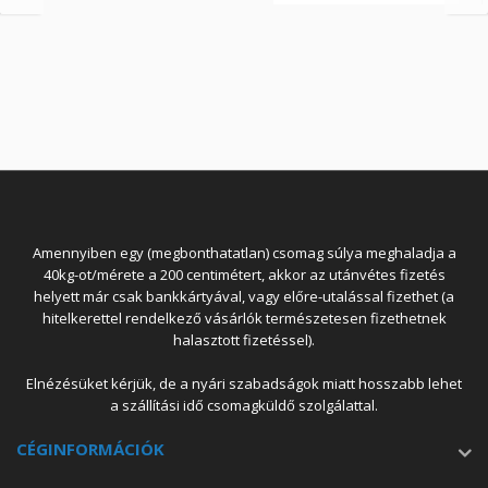
Amennyiben egy (megbonthatatlan) csomag súlya meghaladja a
40kg-ot/mérete a 200 centimétert, akkor az utánvétes fizetés
helyett már csak bankkártyával, vagy előre-utalással fizethet (a
hitelkerettel rendelkező vásárlók természetesen fizethetnek
halasztott fizetéssel).
Elnézésüket kérjük, de a nyári szabadságok miatt hosszabb lehet
a szállítási idő csomagküldő szolgálattal.
CÉGINFORMÁCIÓK