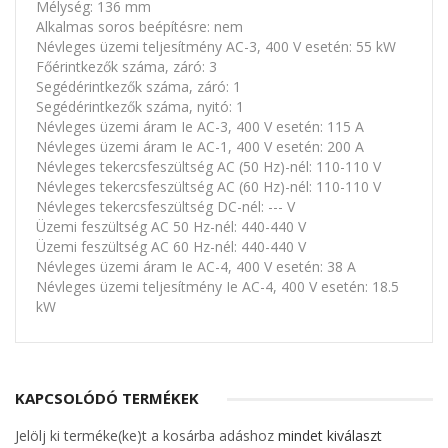
Mélység: 136 mm
Alkalmas soros beépítésre: nem
Névleges üzemi teljesítmény AC-3, 400 V esetén: 55 kW
Főérintkezők száma, záró: 3
Segédérintkezők száma, záró: 1
Segédérintkezők száma, nyitó: 1
Névleges üzemi áram Ie AC-3, 400 V esetén: 115 A
Névleges üzemi áram Ie AC-1, 400 V esetén: 200 A
Névleges tekercsfeszültség AC (50 Hz)-nél: 110-110 V
Névleges tekercsfeszültség AC (60 Hz)-nél: 110-110 V
Névleges tekercsfeszültség DC-nél: --- V
Üzemi feszültség AC 50 Hz-nél: 440-440 V
Üzemi feszültség AC 60 Hz-nél: 440-440 V
Névleges üzemi áram Ie AC-4, 400 V esetén: 38 A
Névleges üzemi teljesítmény Ie AC-4, 400 V esetén: 18.5
kW
KAPCSOLÓDÓ TERMÉKEK
Jelölj ki terméke(ke)t a kosárba adáshoz
mindet kiválaszt