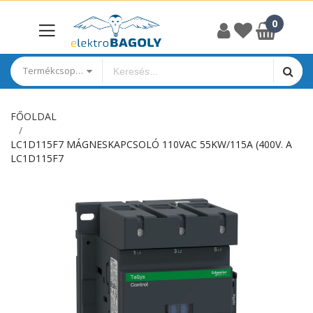
Termékcsoportok
FŐOLDAL
LC1D115F7 MÁGNESKAPCSOLÓ 110VAC 55KW/115A (400V. A
LC1D115F7
Ugrás
a
képgaléria
végére