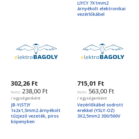
LIYCY 7X1mm2
árnyékolt elektronikai
vezérlőkábel
302,26 Ft
715,01 Ft
238,00 Ft
563,00 Ft
/ egységenként
/ egységenként
JB-Y(ST)Y
Vezérlőkábel sodrott
1x2x1,5mm2.árnyékolt
erekkel (YSLY-OZ)
tűzjező vezeték, piros
3X2,5mm2 300/500V
köpenyben