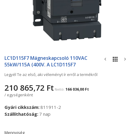
Ugrás
a
LC1D115F7 Mágneskapcsoló 110VAC
képgaléria
55kW/115A (400V. A LC1D115F7
elejére
Legyél Te az első, aki véleményt ír erről a termékről
210 865,72 Ft
166 036,00 Ft
/ egységenként
Gyári cikkszám
811911-2
Szállíthatóság
7 nap
Mennyiség