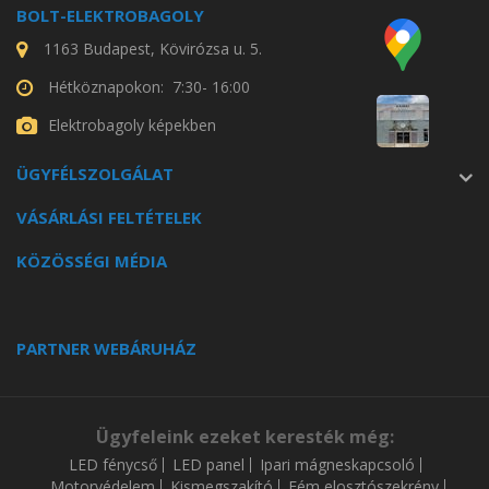
BOLT-ELEKTROBAGOLY
1163 Budapest, Kövirózsa u. 5.
Hétköznapokon: 7:30- 16:00
Elektrobagoly képekben
ÜGYFÉLSZOLGÁLAT
VÁSÁRLÁSI FELTÉTELEK
KÖZÖSSÉGI MÉDIA
PARTNER WEBÁRUHÁZ
Ügyfeleink ezeket keresték még:
LED fénycső
LED panel
Ipari mágneskapcsoló
Motorvédelem
Kismegszakító
Fém elosztószekrény