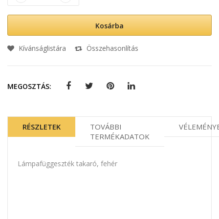
Kosárba
Kívánságlistára
Összehasonlítás
MEGOSZTÁS:
RÉSZLETEK
TOVÁBBI
VÉLEMÉNY
TERMÉKADATOK
Lámpafüggeszték takaró, fehér