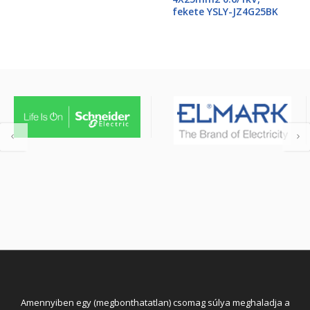
fekete YSLY-JZ4G25BK
Amennyiben egy (megbonthatatlan) csomag súlya meghaladja a