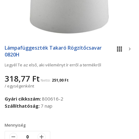
Ugrás
a
Lámpafüggeszték Takaró Rögzítőcsavar
képgaléria
0820H
elejére
Legyél Te az első, aki véleményt ír erről a termékről
318,77 Ft
251,00 Ft
/ egységenként
Gyári cikkszám
800616-2
Szállíthatóság
7 nap
Mennyiség