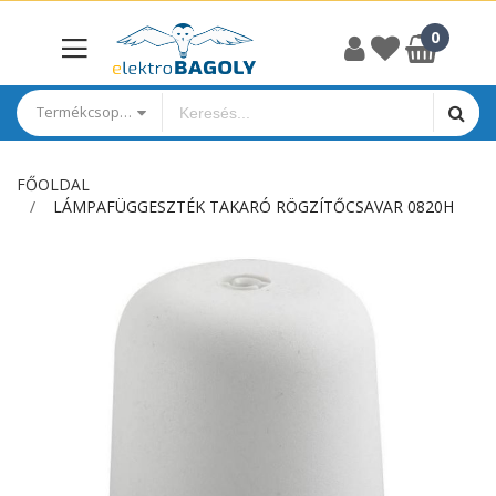
Termékcsoportok
FŐOLDAL
LÁMPAFÜGGESZTÉK TAKARÓ RÖGZÍTŐCSAVAR 0820H
Ugrás
a
képgaléria
végére