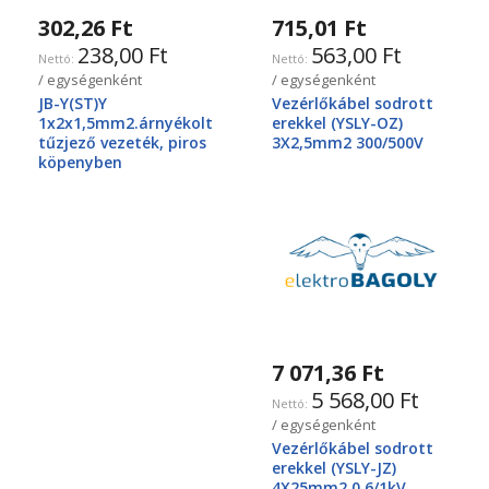
302,26 Ft
715,01 Ft
238,00 Ft
563,00 Ft
/ egységenként
/ egységenként
JB-Y(ST)Y
Vezérlőkábel sodrott
1x2x1,5mm2.árnyékolt
erekkel (YSLY-OZ)
tűzjező vezeték, piros
3X2,5mm2 300/500V
köpenyben
7 071,36 Ft
5 568,00 Ft
/ egységenként
Vezérlőkábel sodrott
erekkel (YSLY-JZ)
4X25mm2 0.6/1kV,