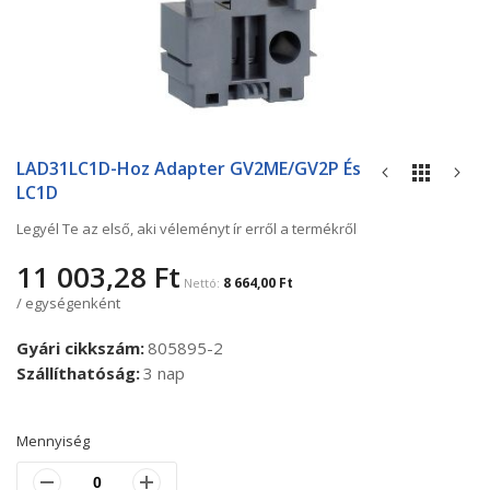
Ugrás
a
LAD31LC1D-Hoz Adapter GV2ME/GV2P És
képgaléria
LC1D
elejére
Legyél Te az első, aki véleményt ír erről a termékről
11 003,28 Ft
8 664,00 Ft
/ egységenként
Gyári cikkszám
805895-2
Szállíthatóság
3 nap
Mennyiség