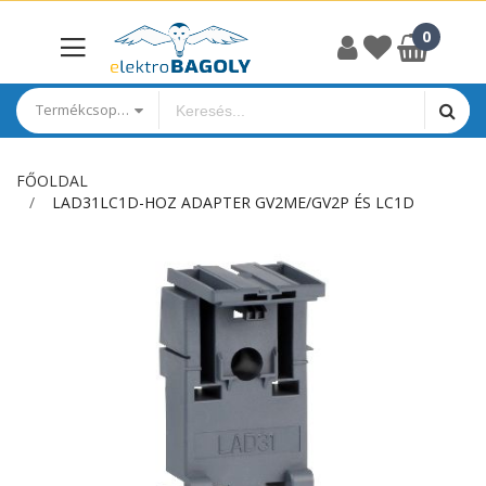
Termékcsoportok
FŐOLDAL
LAD31LC1D-HOZ ADAPTER GV2ME/GV2P ÉS LC1D
Ugrás
a
képgaléria
végére