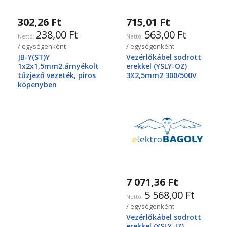
302,26 Ft
715,01 Ft
238,00 Ft
563,00 Ft
/ egységenként
/ egységenként
JB-Y(ST)Y
Vezérlőkábel sodrott
1x2x1,5mm2.árnyékolt
erekkel (YSLY-OZ)
tűzjező vezeték, piros
3X2,5mm2 300/500V
köpenyben
7 071,36 Ft
5 568,00 Ft
/ egységenként
Vezérlőkábel sodrott
erekkel (YSLY-JZ)