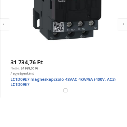
31 734,76 Ft
24 988,00 Ft
/ egységenként
LC1D09E7 mágneskapcsoló 48VAC 4kW/9A (400V. AC3)
LC1D09E7