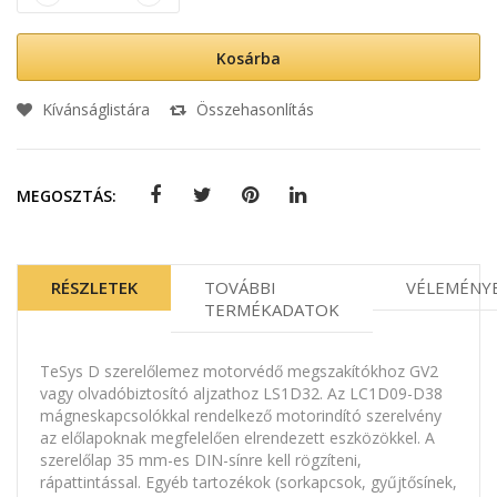
Kosárba
Kívánságlistára
Összehasonlítás
MEGOSZTÁS:
RÉSZLETEK
TOVÁBBI
VÉLEMÉNY
TERMÉKADATOK
TeSys D szerelőlemez motorvédő megszakítókhoz GV2
vagy olvadóbiztosító aljzathoz LS1D32. Az LC1D09-D38
mágneskapcsolókkal rendelkező motorindító szerelvény
az előlapoknak megfelelően elrendezett eszközökkel. A
szerelőlap 35 mm-es DIN-sínre kell rögzíteni,
rápattintással. Egyéb tartozékok (sorkapcsok, gyűjtősínek,