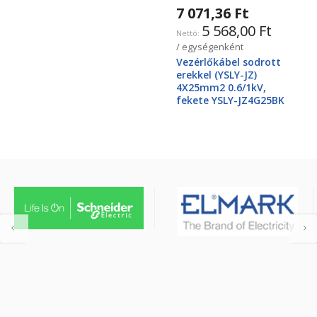
7 071,36 Ft
5 568,00 Ft
/ egységenként
Vezérlőkábel sodrott
erekkel (YSLY-JZ)
4X25mm2 0.6/1kV,
fekete YSLY-JZ4G25BK