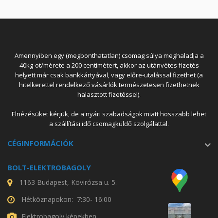
Amennyiben egy (megbonthatatlan) csomag súlya meghaladja a
40kg-ot/mérete a 200 centimétert, akkor az utánvétes fizetés
helyett már csak bankkártyával, vagy előre-utalással fizethet (a
hitelkerettel rendelkező vásárlók természetesen fizethetnek
halasztott fizetéssel).
Elnézésüket kérjük, de a nyári szabadságok miatt hosszabb lehet
a szállítási idő csomagküldő szolgálattal.
CÉGINFORMÁCIÓK
BOLT-ELEKTROBAGOLY
1163 Budapest, Kövirózsa u. 5.
Hétköznapokon: 7:30- 16:00
Elektrobagoly képekben