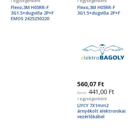
/ egységenként
/ egységenként
Flexo,3M H05RR-F
Flexo,3M H05RR-F
3G1.5+dugvilla 2P+F
3G1.5+dugvilla 2P+F
EMOS 2425250220
560,07 Ft
441,00 Ft
/ egységenként
LIYCY 7X1mm2
árnyékolt elektronikai
vezérlőkábel