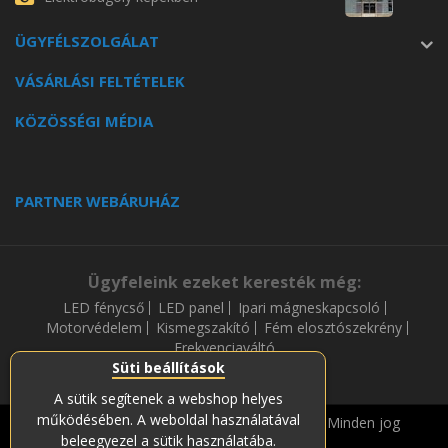
ÜGYFÉLSZOLGÁLAT
VÁSÁRLÁSI FELTÉTELEK
KÖZÖSSÉGI MÉDIA
PARTNER WEBÁRUHÁZ
Ügyfeleink ezeket keresték még:
LED fénycső
LED panel
Ipari mágneskapcsoló
Motorvédelem
Kismegszakító
Fém elosztószekrény
Frekvenciaváltó
Süti beállítások
A sütik segítenek a webshop helyes
működésében. A weboldal használatával
Copyright © 2019-2023 Soós és Társa Zrt. Minden jog
beleegyezel a sütik használatába.