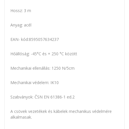
Hossz: 3 m
Anyag: acél
EAN- kód:8595057634237
Hőállóság: -45°C és + 250 °C között
Mechanikai ellenállás: 1250 N/5cm
Mechanikai védelem: IK10
Szabványok: ČSN EN 61386-1 ed.2
A csövek vezetékek és kábelek mechanikus védelmére
alkalmasak.