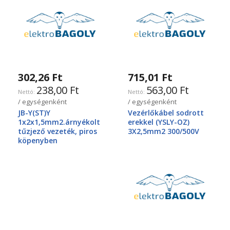
302,26 Ft
715,01 Ft
238,00 Ft
563,00 Ft
/ egységenként
/ egységenként
JB-Y(ST)Y
Vezérlőkábel sodrott
1x2x1,5mm2.árnyékolt
erekkel (YSLY-OZ)
tűzjező vezeték, piros
3X2,5mm2 300/500V
köpenyben