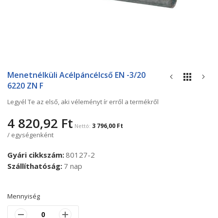
Ugrás
a
Menetnélküli Acélpáncélcső EN -3/20
képgaléria
6220 ZN F
elejére
Legyél Te az első, aki véleményt ír erről a termékről
4 820,92 Ft
3 796,00 Ft
/ egységenként
Gyári cikkszám
80127-2
Szállíthatóság
7 nap
Mennyiség