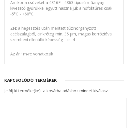
Amikor a csöveket a 4816E - 4863 típusú műanyag
kivezető gyűrűkkel együtt használjuk a hőfoktűrés csak
-5°C - +60°C.
ZN: a hegesztés után merített tűzihorganyzott
acélszalagból, cinkréteg min. 35 μm, magas korrózióval
szembeni ellenálló képesség - cs. 4
Az ár 1m-re vonatkozik
KAPCSOLÓDÓ TERMÉKEK
Jelölj ki terméke(ke)t a kosárba adáshoz
mindet kiválaszt