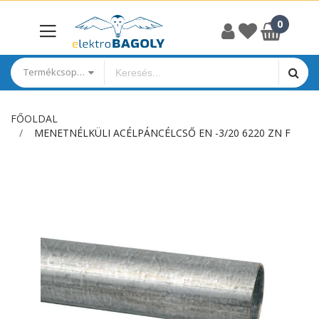
Termékcsoportok
FŐOLDAL
MENETNÉLKÜLI ACÉLPÁNCÉLCSŐ EN -3/20 6220 ZN F
Ugrás
a
képgaléria
végére