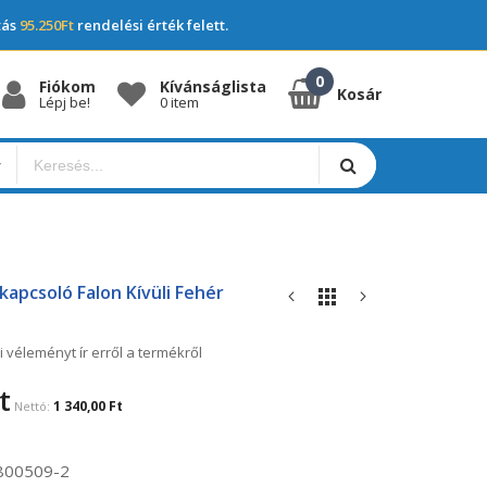
tás
95.250Ft
rendelési érték felett.
Fiókom
Kívánságlista
Kosár
Lépj be!
0 item
kapcsoló Falon Kívüli Fehér
i véleményt ír erről a termékről
t
1 340,00 Ft
800509-2