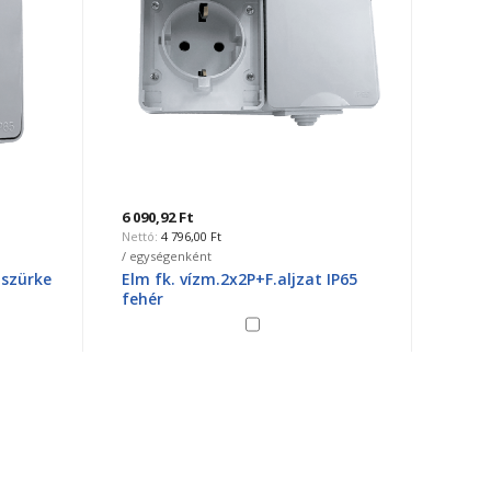
6 090,92 Ft
3 220,7
4 796,00 Ft
2
/ egységenként
/ egysé
,szürke
Elm fk. vízm.2x2P+F.aljzat IP65
Aquast
fehér
barna