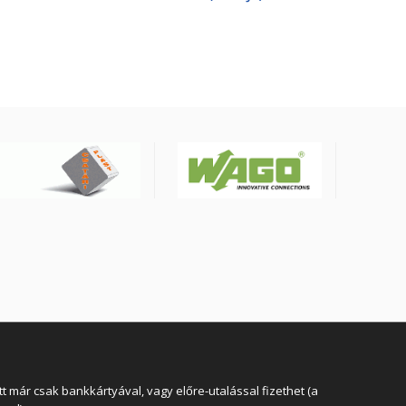
4X25mm2 0.6/1kV, fekete
YSLY-JZ4G25BK
 már csak bankkártyával, vagy előre-utalással fizethet (a