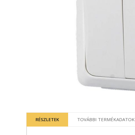
Ugrás
a
képgaléria
RÉSZLETEK
TOVÁBBI TERMÉKADATOK
elejére