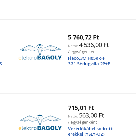
5 760,72 Ft
4 536,00 Ft
/ egységenként
Flexo,3M H05RR-F
S
3G1.5+dugvilla 2P+F
715,01 Ft
563,00 Ft
/ egységenként
Vezérlőkábel sodrott
erekkel (YSLY-OZ)