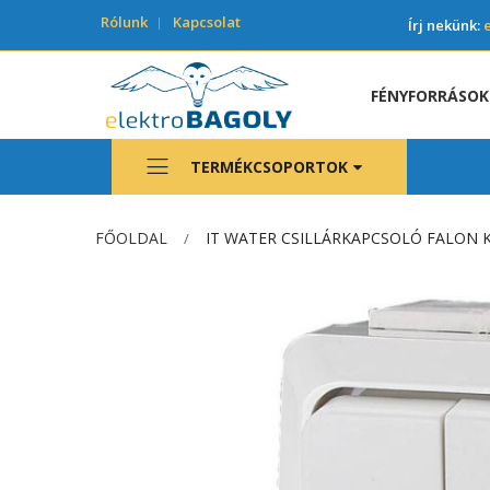
Rólunk
Kapcsolat
Írj nekünk:
FÉNYFORRÁSOK
TERMÉKCSOPORTOK
FŐOLDAL
IT WATER CSILLÁRKAPCSOLÓ FALON KÍ
Ugrás
a
képgaléria
végére