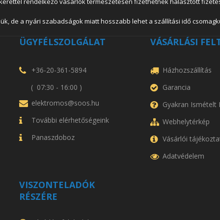
lkerettel rendelkező vásárlók természetesen fizethetnek halasztott fizetés
ük, de a nyári szabadságok miatt hosszabb lehet a szállítási idő csomagkü
ÜGYFÉLSZOLGÁLAT
VÁSÁRLÁSI FEL
+36-20-361-5894
Házhozszállítás
( 07:30 - 16:00 )
Garancia
elektromos@soos.hu
Gyakran Ismételt
További elérhetőségeink
Webhelytérkép
Panaszdoboz
Vásárlói tájékozta
Adatvédelem
VISZONTELADÓK
RÉSZÉRE