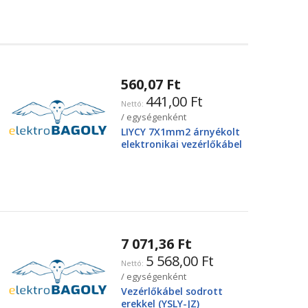
560,07 Ft
441,00 Ft
/ egységenként
LIYCY 7X1mm2 árnyékolt
elektronikai vezérlőkábel
7 071,36 Ft
5 568,00 Ft
/ egységenként
Vezérlőkábel sodrott
erekkel (YSLY-JZ)