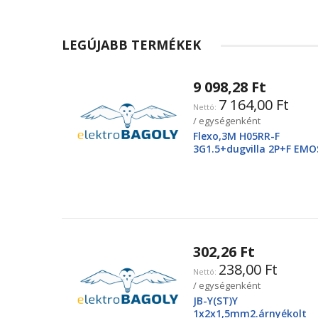
LEGÚJABB TERMÉKEK
9 098,28 Ft
7 164,00 Ft
/ egységenként
Flexo,3M H05RR-F
3G1.5+dugvilla 2P+F EMO
2425250220
302,26 Ft
238,00 Ft
/ egységenként
JB-Y(ST)Y
1x2x1,5mm2.árnyékolt