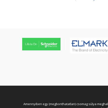
tűzjező vezeték, piros
köpenyben
Amennyiben egy (megbonthatatlan) csomag súlya meghaladja