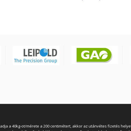
3X2,5mm2 300/500V
 a 40kg-ot/mérete a 200 centimétert, akkor az utánvétes fizetés helyett