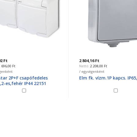
2 Ft
2 804,16 Ft
696,00 Ft
2 208,00 Ft
genként
/ egységenként
ar 2P+F csapófedeles
Elm fk. vízm.1P kapcs. IP65
,2-es,fehér IP44 22151