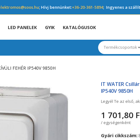
elektromos@soos.hu
; Hívj bennünket:
+36-20-361-5894
; Ingyenes a szállí
LED PANELEK
GYIK
KATALÓGUSOK
Termékcsoportok
VÜLI FEHÉR IP540V 9850H
IT WATER Csillár
IP540V 9850H
Legyél Te az első, ak
1 701,80 F
/ egységenként
Gyári cikkszám