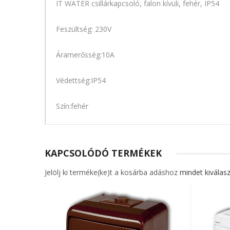
IT WATER csillárkapcsoló, falon kívüli, fehér, IP54
Feszültség: 230V
Áramerősség:10A
Védettség:IP54
Szín:fehér
KAPCSOLÓDÓ TERMÉKEK
Jelölj ki terméke(ke)t a kosárba adáshoz
mindet kiválasz