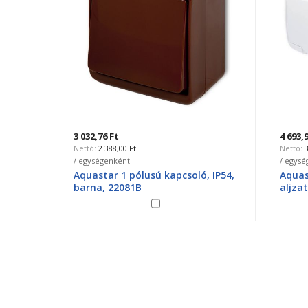
3 032,76 Ft
4 693,9
2 388,00 Ft
3 
/ egységenként
/ egysé
54,
Aquastar 1 pólusú kapcsoló, IP54,
Aquast
barna, 22081B
aljzat