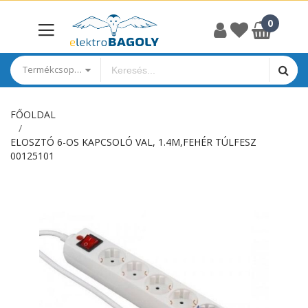
Termékcsoportok
FŐOLDAL
ELOSZTÓ 6-OS KAPCSOLÓ VAL, 1.4M,FEHÉR TÚLFESZ
00125101
Ugrás
a
képgaléria
végére