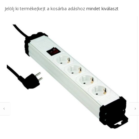
Jelölj ki terméke(ke)t a kosárba adáshoz
mindet kiválaszt