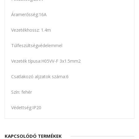
Áramerősség:16A
Vezetékhossz: 1.4m
Túlfeszültségvédelemmel
Vezeték típusa:H05VV-F 3x1.5mm2
Csatlakozó aljzatok száma:6
Szín: fehér
Védettség:IP20
KAPCSOLÓDÓ TERMÉKEK