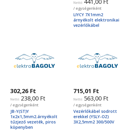
441,00 Ft
/ egységenként
LIYCY 7X1mm2
árnyékolt elektronikai
vezérlőkábel
302,26 Ft
715,01 Ft
238,00 Ft
563,00 Ft
/ egységenként
/ egységenként
JB-Y(ST)Y
Vezérlőkábel sodrott
1x2x1,5mm2.árnyékolt
erekkel (YSLY-OZ)
tűzjező vezeték, piros
3X2,5mm2 300/500V
köpenyben