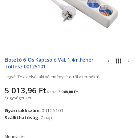
Ugrás
a
Elosztó 6-Os Kapcsoló Val, 1.4m,fehér
képgaléria
Túlfesz 00125101
elejére
Legyél Te az első, aki véleményt ír erről a termékről
5 013,96 Ft
3 948,00 Ft
/ egységenként
Gyári cikkszám
00125101
Szállíthatóság
7 nap
Mennyiség