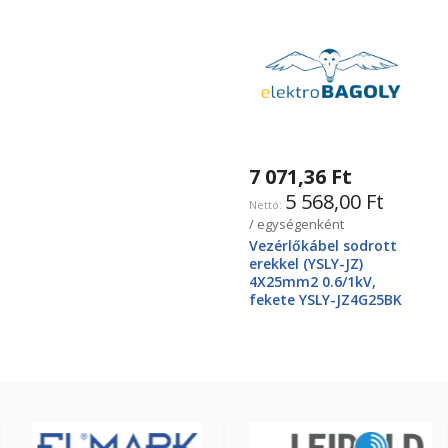
7 071,36 Ft
5 568,00 Ft
/ egységenként
Vezérlőkábel sodrott
erekkel (YSLY-JZ)
4X25mm2 0.6/1kV,
fekete YSLY-JZ4G25BK