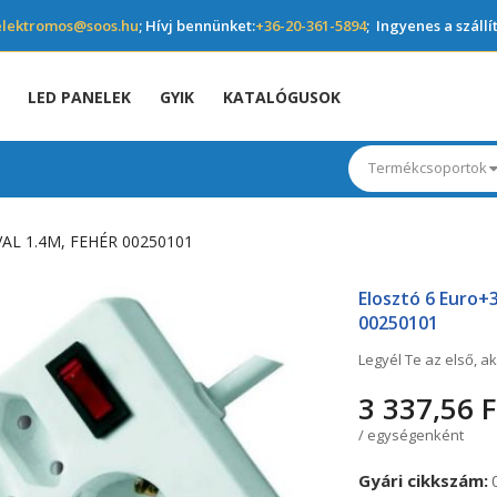
elektromos@soos.hu
; Hívj bennünket:
+36-20-361-5894
; Ingyenes a szállí
LED PANELEK
GYIK
KATALÓGUSOK
Termékcsoportok
AL 1.4M, FEHÉR 00250101
Elosztó 6 Euro+3
00250101
Legyél Te az első, ak
3 337,56 F
/ egységenként
Gyári cikkszám