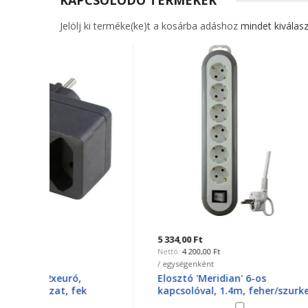
Jelölj ki terméke(ke)t a kosárba adáshoz
mindet kiválasz
5 334,00 Ft
3 169,9
4 200,00 Ft
2 
/ egységenként
/ egysé
Elosztó 'Meridian' 6-os
Eloszt
kapcsolóval, 1.4m, feher/szurke
1.5m,s
0557H