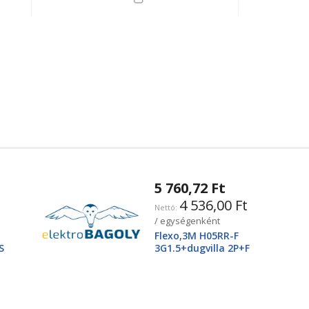
5 760,72 Ft
4 536,00 Ft
/ egységenként
Flexo,3M H05RR-F
S
3G1.5+dugvilla 2P+F