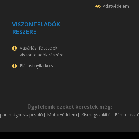
Adatvédelem
VISZONTELADÓK
RÉSZÉRE
Vásárlási feltételek
viszonteladók részére
Elállási nyilatkozat
Ügyfeleink ezeket keresték még:
Ipari mágneskapcsoló
Motorvédelem
Kismegszakító
Fém eloszt