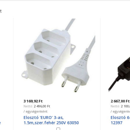
t
2 Ft
2 667,00 Ft
496,00 Ft
2 100,00 Ft
genként
/ egységenként
ó 'EURO' 3-as,
Elosztó 6-os, 1.4m, 3x1.0, f
zer.fehér 250V 63050
12397