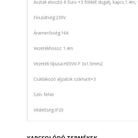
Asztali elosztó 6 Euro +3 földelt dugalj, kapcs.1.4m,
Feszültség:230V
Áramerősség:16A
Vezetékhossz: 1.4m
Vezeték típusa:H05VV-F 3x1.5mm2
Csatlakozó aljzatok száma:6+3
Szín: fehér
Védettség:IP20
KAPCSOLÓDÓ TERMÉKEK