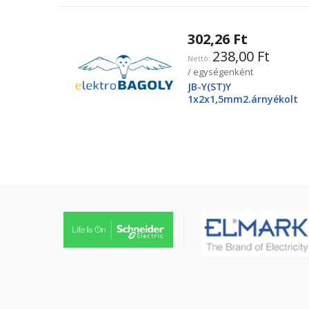
302,26 Ft
238,00 Ft
/ egységenként
JB-Y(ST)Y
1x2x1,5mm2.árnyékolt
tűzjező vezeték, piros
köpenyben