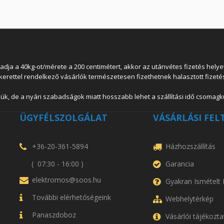
 a 40kg-ot/mérete a 200 centimétert, akkor az utánvétes fizetés helyett
lkerettel rendelkező vásárlók természetesen fizethetnek halasztott fizetés
ük, de a nyári szabadságok miatt hosszabb lehet a szállítási idő csomagkü
ÜGYFÉLSZOLGÁLAT
VÁSÁRLÁSI FEL
+36-20-361-5894
Házhozszállítás
( 07:30 - 16:00 )
Garancia
elektromos@soos.hu
Gyakran Ismételt
További elérhetőségeink
Webhelytérkép
Panaszdoboz
Vásárlói tájékozta