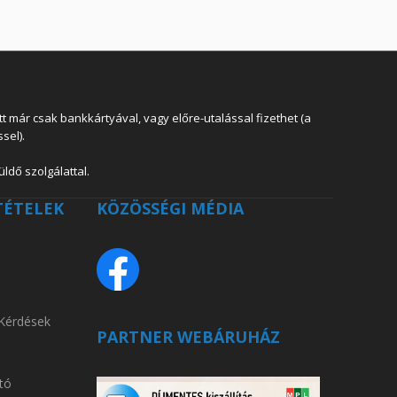
 már csak bankkártyával, vagy előre-utalással fizethet (a
sel).
ldő szolgálattal.
TÉTELEK
KÖZÖSSÉGI MÉDIA
 Kérdések
PARTNER WEBÁRUHÁZ
tó