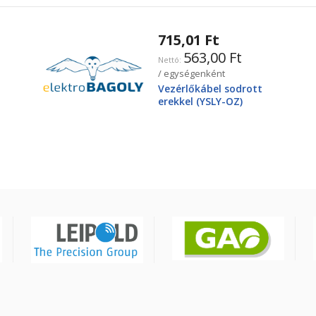
715,01 Ft
563,00 Ft
/ egységenként
Vezérlőkábel sodrott
erekkel (YSLY-OZ)
3X2,5mm2 300/500V