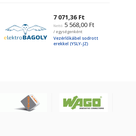
7 071,36 Ft
5 568,00 Ft
/ egységenként
Vezérlőkábel sodrott
erekkel (YSLY-JZ)
4X25mm2 0.6/1kV, fekete
YSLY-JZ4G25BK