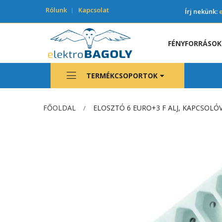
Rólunk
Kapcsolat
Írj nekünk:
FÉNYFORRÁSOK
TERMÉKCSOPORTOK
FŐOLDAL
ELOSZTÓ 6 EURO+3 F ALJ, KAPCSOLÓV
Ugrás
a
képgaléria
végére