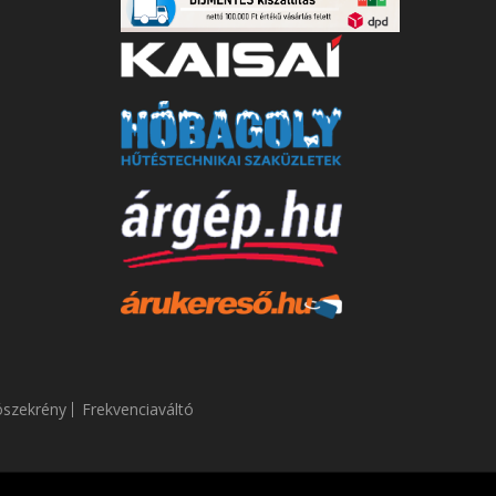
ószekrény
Frekvenciaváltó