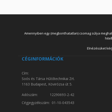
Amennyiben egy (megbonthatatlan) csomag súlya meghaladja
hite
Elnézésüket kérj
CÉGINFORMÁCIÓK
Cím:
Soós és Társa Hűtőtechnikai Zrt.
1163 Budapest, Kövirózsa út 5.
Adószám: 12290693-2-42
Cégjegyzékszám: 01-10-043543