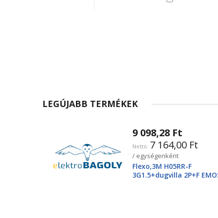
LEGÚJABB TERMÉKEK
9 098,28 Ft
7 164,00 Ft
/ egységenként
Flexo,3M H05RR-F
3G1.5+dugvilla 2P+F EMO
2425250220