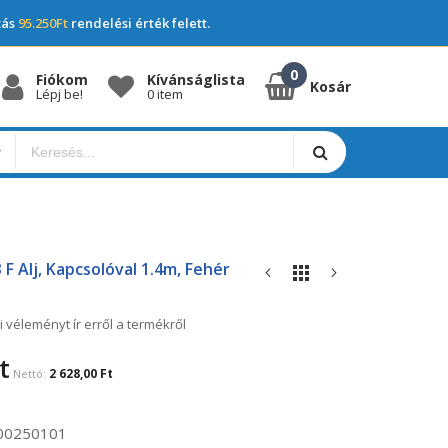
tás
95.250Ft
rendelési érték felett.
Fiókom
Kívánságlista
Kosár
Lépj be!
0 item
 F Alj, Kapcsolóval 1.4m, Fehér
i véleményt ír erről a termékről
t
2 628,00 Ft
00250101