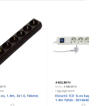
4 622,80 Ft
1 073,1
3 640,00 Ft
8
/ egységenként
/ egysé
ekete;
Elosztó 'ICE' 6-os kapcsolóval
Földel
1.4m fehér- 0014640100
1x2P+
12733