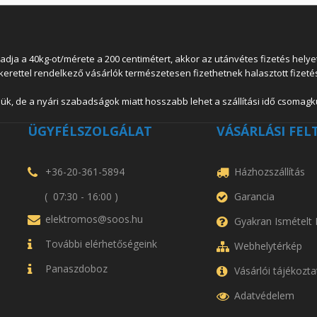
 a 40kg-ot/mérete a 200 centimétert, akkor az utánvétes fizetés helyett
lkerettel rendelkező vásárlók természetesen fizethetnek halasztott fizetés
ük, de a nyári szabadságok miatt hosszabb lehet a szállítási idő csomagkü
ÜGYFÉLSZOLGÁLAT
VÁSÁRLÁSI FEL
+36-20-361-5894
Házhozszállítás
( 07:30 - 16:00 )
Garancia
elektromos@soos.hu
Gyakran Ismételt
További elérhetőségeink
Webhelytérkép
Panaszdoboz
Vásárlói tájékozta
Adatvédelem