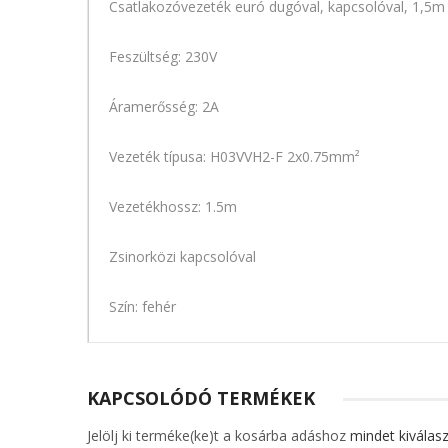
Csatlakozóvezeték euró dugóval, kapcsolóval, 1,5m
Feszültség: 230V
Áramerősség: 2A
Vezeték típusa: H03VVH2-F 2x0.75mm²
Vezetékhossz: 1.5m
Zsinorközi kapcsolóval
Szín: fehér
KAPCSOLÓDÓ TERMÉKEK
Jelölj ki terméke(ke)t a kosárba adáshoz
mindet kiválasz