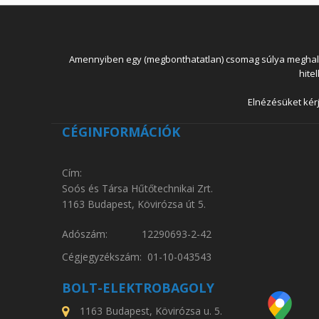
Amennyiben egy (megbonthatatlan) csomag súlya meghaladja
hite
Elnézésüket kérj
CÉGINFORMÁCIÓK
Cím:
Soós és Társa Hűtőtechnikai Zrt.
1163 Budapest, Kövirózsa út 5.
Adószám: 12290693-2-42
Cégjegyzékszám: 01-10-043543
BOLT-ELEKTROBAGOLY
1163 Budapest, Kövirózsa u. 5.