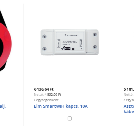
4 Ft
5 181,60 Ft
832,00 Ft
4 080,00 Ft
genként
/ egységenként
artWIFI kapcs. 10A
Asztali elosztó 6-os, földelt
kábel nélkül, téglalap, 051