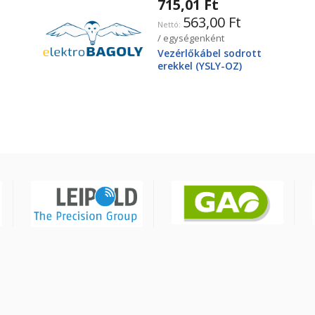
715,01 Ft
563,00 Ft
/ egységenként
Vezérlőkábel sodrott
erekkel (YSLY-OZ)
3X2,5mm2 300/500V