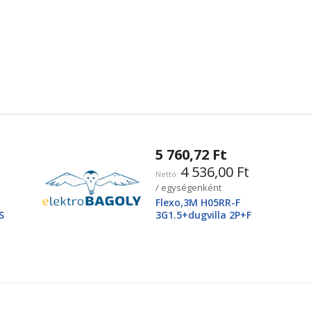
5 760,72 Ft
4 536,00 Ft
/ egységenként
Flexo,3M H05RR-F
S
3G1.5+dugvilla 2P+F