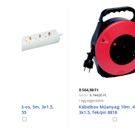
8 564,88 Ft
6 136,6
6 744,00 Ft
4 
/ egységenként
/ egysé
.5,
Kábelbox Műanyag 10m ,4alj,
Elm Sm
3x1.5, fek/pir.8818