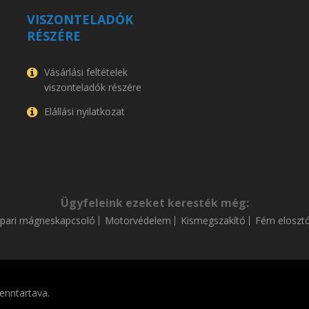
VISZONTELADÓK
RÉSZÉRE
Vásárlási feltételek
viszonteladók részére
Elállási nyilatkozat
Ügyfeleink ezeket keresték még:
Ipari mágneskapcsoló
Motorvédelem
Kismegszakító
Fém eloszt
enntartava.