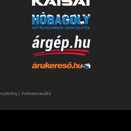
ószekrény
Frekvenciaváltó