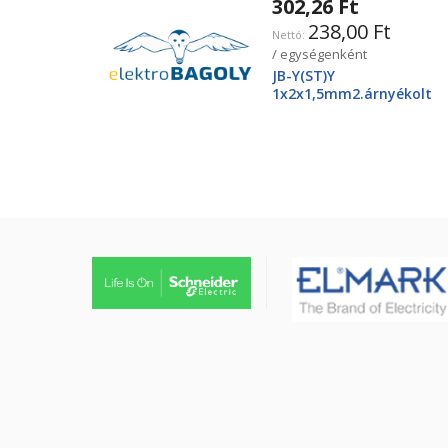
302,26 Ft
238,00 Ft
/ egységenként
JB-Y(ST)Y
1x2x1,5mm2.árnyékolt
tűzjező vezeték, piros
köpenyben