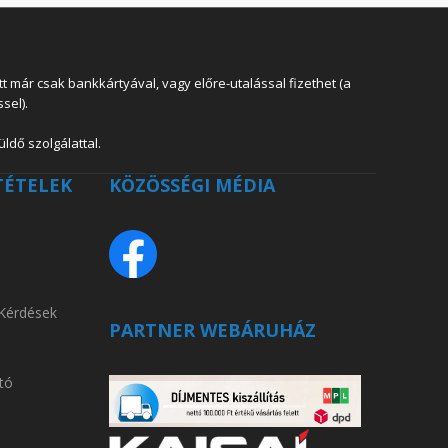
 már csak bankkártyával, vagy előre-utalással fizethet (a
sel).
ldő szolgálattal.
TÉTELEK
KÖZÖSSÉGI MÉDIA
 Kérdések
PARTNER WEBÁRUHÁZ
tó