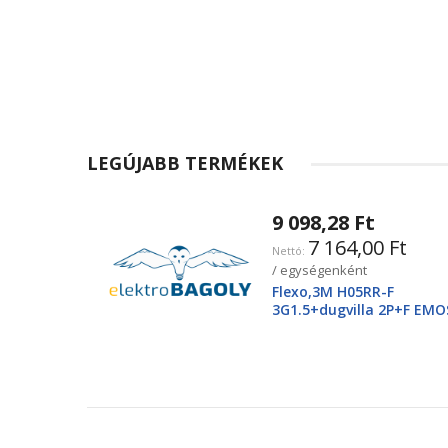
LEGÚJABB TERMÉKEK
9 098,28 Ft
7 164,00 Ft
/ egységenként
Flexo,3M H05RR-F
3G1.5+dugvilla 2P+F EMO
2425250220