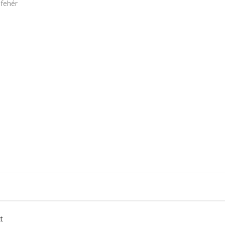
 fehér
t