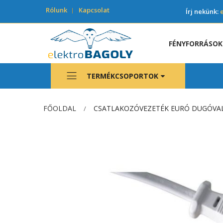
Rólunk
Kapcsolat
Írj nekünk:
FÉNYFORRÁSOK
TERMÉKCSOPORTOK
FŐOLDAL
CSATLAKOZÓVEZETÉK EURÓ DUGÓVAL,
Ugrás
a
képgaléria
végére