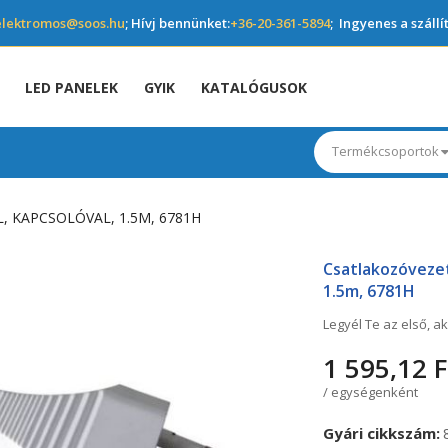
elektromos@soos.hu
; Hívj bennünket:
+36-20-361-5894
; Ingyenes a szállí
LED PANELEK
GYIK
KATALÓGUSOK
Termékcsoportok
 KAPCSOLÓVAL, 1.5M, 6781H
Csatlakozóvezet
1.5m, 6781H
Legyél Te az első, ak
1 595,12 F
/ egységenként
Gyári cikkszám