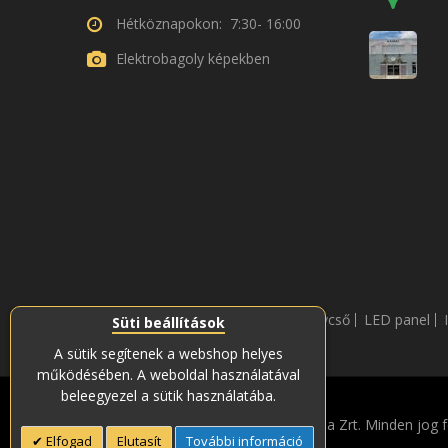
Hétköznapokon: 7:30- 16:00
Elektrobagoly képekben
LED fénycső
LED panel
Süti beállítások
A sütik segítenek a webshop helyes
működésében. A weboldal használatával
beleegyezel a sütik használatába.
Copyright © 2019-2023 Soós és Társa Zrt. Minden jog f
Elfogad
Elutasít
További információ