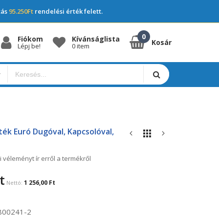
tás
95.250Ft
rendelési érték felett.
Fiókom
Kívánságlista
Kosár
Lépj be!
0 item
ék Euró Dugóval, Kapcsolóval,
i véleményt ír erről a termékről
t
1 256,00 Ft
800241-2