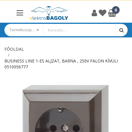
Termékcsoportok
FŐOLDAL
BUSINESS LINE 1-ES ALJZAT, BARNA , 250V FALON KÍVÜLI
0510056777
Ugrás
a
képgaléria
végére