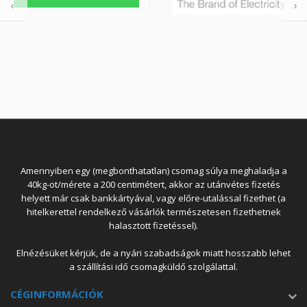
Amennyiben egy (megbonthatatlan) csomag súlya meghaladja a
40kg-ot/mérete a 200 centimétert, akkor az utánvétes fizetés
helyett már csak bankkártyával, vagy előre-utalással fizethet (a
hitelkerettel rendelkező vásárlók természetesen fizethetnek
halasztott fizetéssel).
Elnézésüket kérjük, de a nyári szabadságok miatt hosszabb lehet
a szállítási idő csomagküldő szolgálattal.
CÉGINFORMÁCIÓK