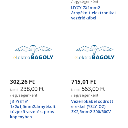
/ egységenként
LIYCY 7X1mm2
árnyékolt elektronikai
vezérlőkábel
302,26 Ft
715,01 Ft
238,00 Ft
563,00 Ft
/ egységenként
/ egységenként
JB-Y(ST)Y
Vezérlőkábel sodrott
1x2x1,5mm2.árnyékolt
erekkel (YSLY-OZ)
tűzjező vezeték, piros
3X2,5mm2 300/500V
köpenyben