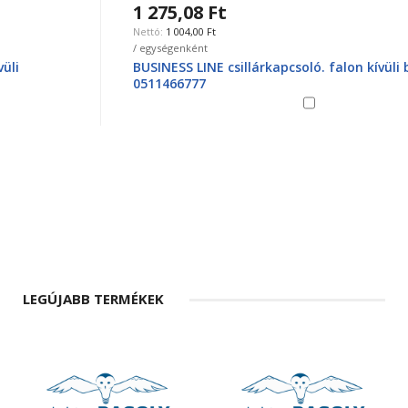
1 275,08 Ft
1 004,00 Ft
/ egységenként
BUSINESS LINE csillárkapcsoló. falon kívüli barna
0511466777
LEGÚJABB TERMÉKEK