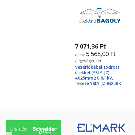
7 071,36 Ft
5 568,00 Ft
/ egységenként
Vezérlőkábel sodrott
erekkel (YSLY-JZ)
4X25mm2 0.6/1kV,
fekete YSLY-JZ4G25BK