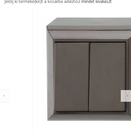
Jelölj ki terméke(ke)t a kosárba adáshoz
mindet kiválaszt