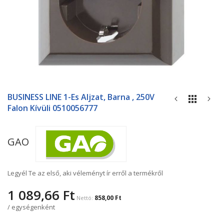
Ugrás
a
BUSINESS LINE 1-Es Aljzat, Barna , 250V
képgaléria
Falon Kívüli 0510056777
elejére
GAO
Legyél Te az első, aki véleményt ír erről a termékről
1 089,66 Ft
858,00 Ft
/ egységenként