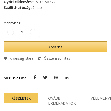
Gyári cikkszám
0510056777
Szállíthatóság
7 nap
Mennyiség
Kosárba
Kívánságlistára
Összehasonlítás
MEGOSZTÁS:
RÉSZLETEK
TOVÁBBI
VÉLEMÉNY
TERMÉKADATOK